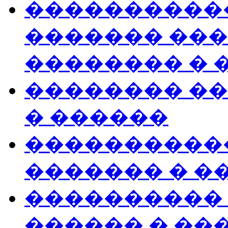
�����������
������� ��
�������� � 
�������� �
� ������
����������
������� � �
���������� 
������ � ��