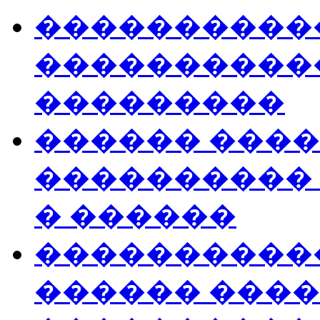
����������
����������
���������
������ ����
����������
� ������
�����������
������ ����