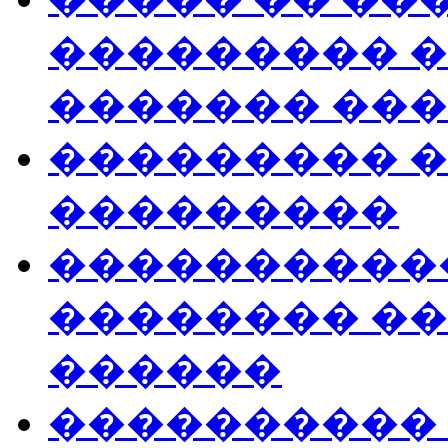
��������� 
������� ���
��������� �
���������
�����������
�������� �
������
����������