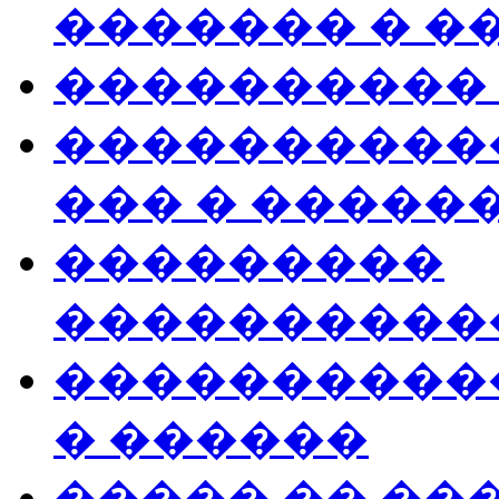
������� � �
����������
�����������
��� � �����
���������
����������
����������
� ������
����� �� ��