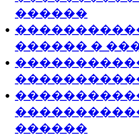
������
�����������
������ � ��
�����������
�����������
�����������
����������
������