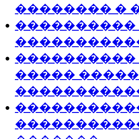
�������� � 
���������� 
����������
����������
����� ����
����������
����������
����������