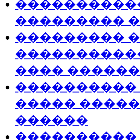
�����������
��������� �
��������� 
����������
���� ������
����������
����� �����
������
����������