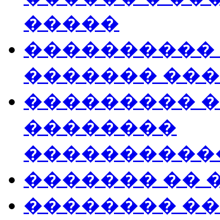
�����
���������� 
������� ��
��������� 
��������
����������
������� �� 
�������� �