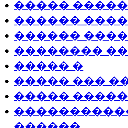
����� ����
������ ����
������ ���
�������� �
����� �
����� ��� �
����� ����
����������
������