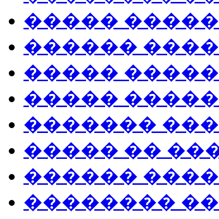
����� ����
������ ���
����� ����
����� ����
������� ��
����� �� ��
������ ���
�������� �