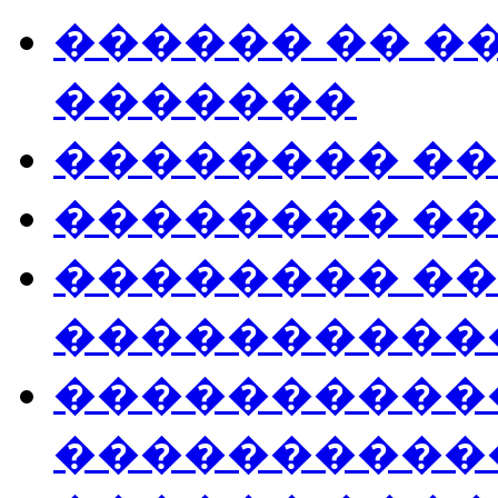
������ �� �
�������
�������� ��
�������� �
�������� �
����������
����������
����������