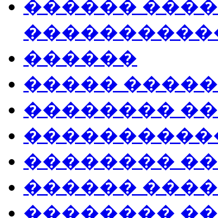
������ ���
����������
������
����� ����
�������� �
����������
�������� �
������ ���
�������� �