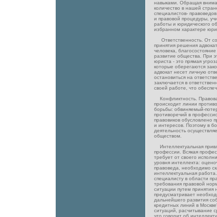
навыками. Обращая внима
количество в нашей стра
специалистов- правоведов
и правовой процедуры, уч
работы и юридического об
избранном характере юри
Ответственность. От со
принятия решения адвокат
человека, благосостояние
развитие общества. При э
юриста - это прямая угро
которые оберегаются зако
адвокат несет личную отв
остановиться на ответств
заключается в ответстве
своей работе, что обеспеч
Конфликтность. Правовая
происходит линии против
борьбы: обвиняемый-потер
противоречий в професси
правовиков обусловлено 
и интересов. Поэтому в б
деятельность осуществляе
обществом.
Интеллектуальная привл
профессии. Всякая профе
требует от своего исполн
уровня интеллекта: оцено
правоведа, необходимо ска
интеллектуальная работа.
специалисту в области пр
требования правовой нор
ситуации путем принятия 
предусматривает необход
дальнейшего развития соб
кредитных линий в Москв
ситуаций, расчитывание с
что говорит об интеллект