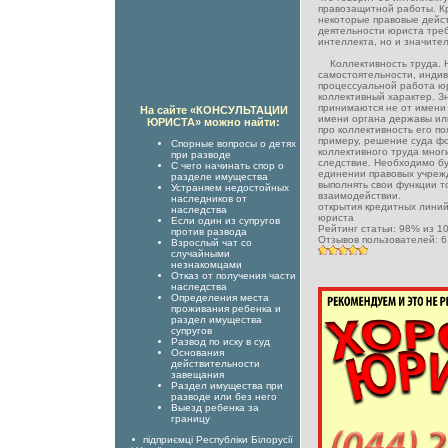
правозащитной работы. Кр
некоторые правовые дейс
деятельности юриста треб
интеллекта, но и значител
Коллективность труда. Н
самостоятельности, индив
процессуальной работа ю
коллективный характер. 
принимаются не от имени 
На сайте «КОНСУЛЬТАЦИИ
имени органа державы или
ЮРИСТА» можно найти:
про коллективность его по
примеру, решение суда фо
Спорные вопросы о детях
коллективного труда мног
при разводе
следствие. Необходимо бу
С чего начинать спор о
единении правовых учреж
разделе имущества
выполнять свои функции то
Устраняем недостойных
взаимодействии.
наследников от
открытия кредитных лини
наследства
юриста
Если один из супругов
Рейтинг статьи:
98
% из
1
против развода
Отзывов пользователей:
6
Взрослый чат со
случайными
незнакомцами
Отказ от получения части
наследства
Определения места
проживания ребенка и
раздел имущества
супругов
Развод по иску в суд
Основания
действительности
завещания
Раздел имущества при
разводе или без него
Выезд ребенка за
границу
підприємці Республіки Білорусії