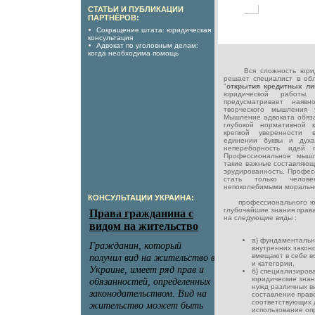
СТАТЬИ И ПУБЛИКАЦИИ
ПАРТНЁРОВ:
Сокращение штата: юридическая
консультация
Адвокат по уголовным делам:
когда необходима помощь
Вся сложность юридич
решает специалист в обл
"
открытия кредитных ли
юридической работы,
предусматривает наявно
творческого мышления 
Мышление адвоката обяза
глубокой нормативной к
крепкой уверенности в
единении буквы и духа
непереборность идей 
Профессиональное мышл
такие важные составляющ
эрудированность. Профес
стать только челов
непоколебимыми морально
КОНСУЛЬТАЦИИ УКРАИНА:
профессионального юри
глубочайшие знания права
на следующие виды :
а} фундаментальн
внутренних закон
вмещают в себе в
и категории,
б} специализиров
юридические знан
нужд различных в
составление прав
соответствующих 
использование оп