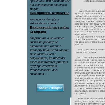
методики в проце
Таким образом, адвокат 
имеет основательные и с
глубоко убежден в исключ
права для общества, квал
юридическим инструмента
вопросов во имя защиты п
члена общества. Для общ
юриста нужно определить 
осветить то особенное, чт
известных.
Выше мы уже отмечали, 
своем большинстве по сво
требованиям организацио
работы.
При этом, юридическую 
такими факторами.
Массовость юридической
осуществляют на сегодня
уполномоченных на то пра
адвокаты, судьи, следоват
значительное количество
каждый день сотни юридич
огромнейшая армия юрист
социальной деятельности
важные вопросы, удовлет
Широкий характер и важно
предусматривают наличие
должностей в рамках юри
соответственно создает 
реализации способностей 
субъектов.
Элитность юридической 
работу выполняют не все
имеющие соответствующи