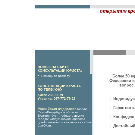
открытия кре
НОВЫЕ НА САЙТЕ
КОНСУЛЬТАЦИИ ЮРИСТА:
Более 50 ю
Помощь по разводу
Федерации и
вопрос 
КОНСУЛЬТАЦИИ ЮРИСТА
ПО ТЕЛЕФОНУ:
Киев: 233-32-79
Индивидуа
Украина: 067-772-79-22
Гарантия к
Российская Федерация
Москва,
Санкт-Петербург и область,
Екатеринбург и область другие
Конфиденц
города:
консультации юристов
предоставляются только на сайте
Достойный
LawOk.ru
.