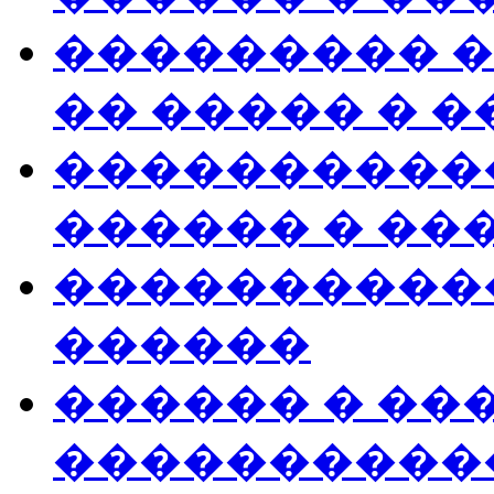
��������� 
�� ����� � 
�����������
������ � ��
������������
������
������ � ��
����������