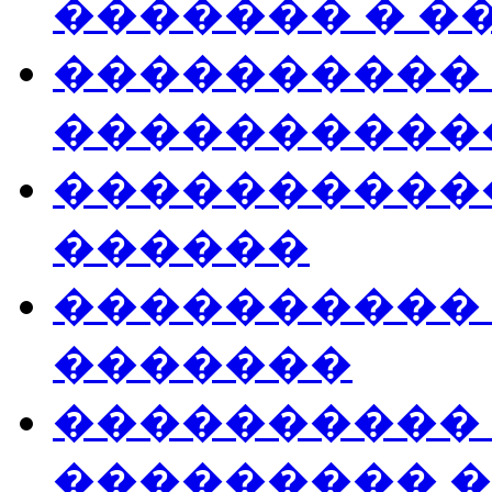
������� � �
���������� 
�����������
�����������
������
����������
�������
����������
��������� �