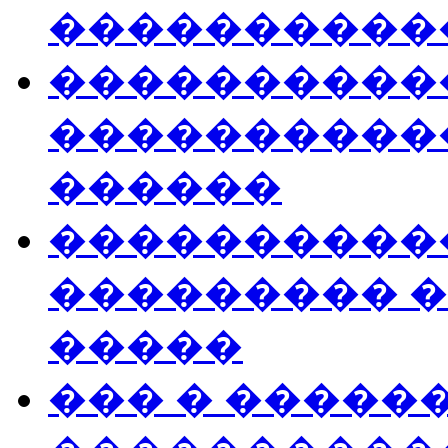
����������
�����������
�����������
������
�����������
��������� 
�����
��� � �����