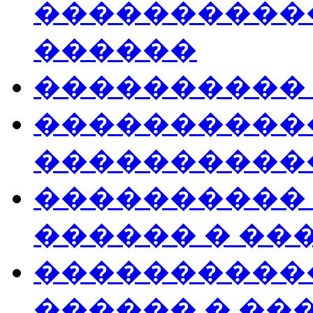
�����������
������
����������
�����������
�����������
����������
������ � ��
�����������
������ � ��