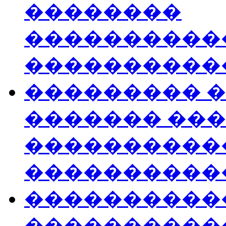
��������
����������
����������
��������� 
������� ��
����������
����������
����������
����������