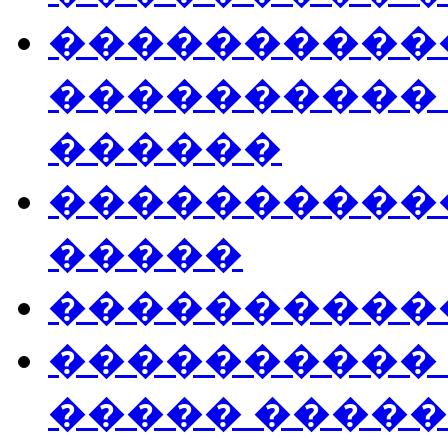
����������
���������� 
������
�����������
�����
����������
����������
����� ����