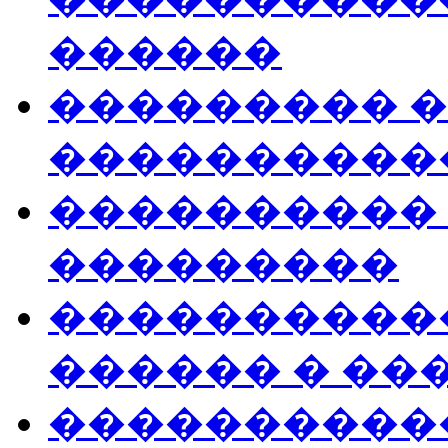
������
��������� �
�����������
����������
���������
�����������
������ � ��
����������