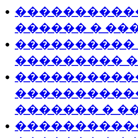
�����������
������ � ��
����������
��������� �
����������
����������
������� � �
�����������