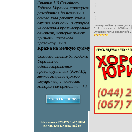
-
;
-
;
-
;
-
;
-
;
-
;
-
;
, автор —
Консультации ю
Рейтинг статьи:
100
% из
Отзывов пользователей:
2
На сайте «КОНСУЛЬТАЦИИ
ЮРИСТА» можно найти: