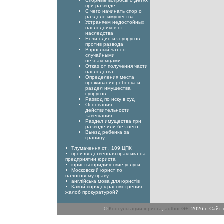
Спорные вопросы о детях
при разводе
С чего начинать спор о
разделе имущества
Устраняем недостойных
наследников от
наследства
Если один из супругов
против развода
Взрослый чат со
случайными
незнакомцами
Отказ от получения части
наследства
Определения места
проживания ребенка и
раздел имущества
супругов
Развод по иску в суд
Основания
действительности
завещания
Раздел имущества при
разводе или без него
Выезд ребенка за
границу
Тлумачення ст . 109 ЦПК
производственная практика на
предприятии юриста
юристы юридические услуги
Московский юрист по
налоговому праву
англійська мова для юристів
Какой порядок рассмотрения
жалоб прокуратурой?
©
Консультации юриста
,
author G+
, 2026 г. Сай