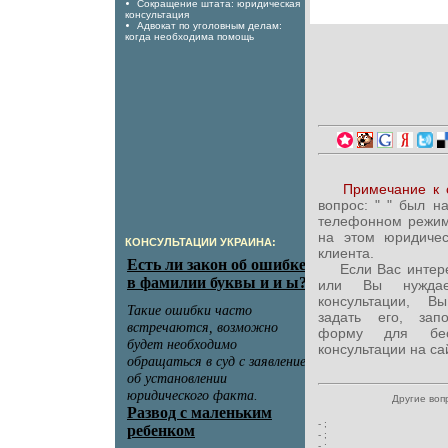
Сокращение штата: юридическая
консультация
Адвокат по уголовным делам:
когда необходима помощь
Примечание к 
вопрос: "
" был н
телефонном режим
на этом юридиче
КОНСУЛЬТАЦИИ УКРАИНА:
клиента.
Если Вас интересу
или Вы нуждае
консультации, В
задать его, зап
форму для бесп
консультации на са
Другие воп
-
;
-
;
-
;