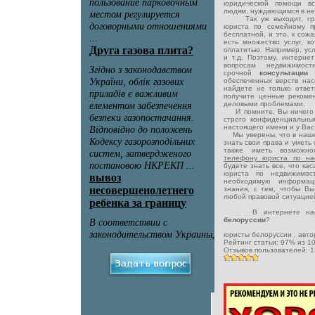
юридической помощи в
людям, нуждающимся в не
Так уж выходит, грамм
юриста по семейному п
бесплатной, и это, к сож
есть множество услуг, к
оплатитью. Например, ус
и т.д. Поэтому, интерне
вопросам недвижимост
срочной
консультаци
обеспеченных верств на
найдете не только отве
получите ценные рекомен
деловыми проблемами.
И помните, Вы ничего н
строго конфиденциальны
настоящего имени и у Вас 
Мы уверены, что в наше
знать свои права и уметь
также иметь возможн
телефону юриста по на
будете знать все, что ка
юриста по недвижимос
необходимую информац
знания, с тем, чтобы Вы
любой правовой ситуацие
В интернете нас н
белоруссии
?
юристы белоруссии
, авт
Рейтинг статьи:
97
% из
1
Отзывов пользователей:
1