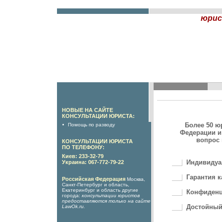
юрис
НОВЫЕ НА САЙТЕ
КОНСУЛЬТАЦИИ ЮРИСТА:
Более 50 ю
Помощь по разводу
Федерации и
вопрос 
КОНСУЛЬТАЦИИ ЮРИСТА
ПО ТЕЛЕФОНУ:
Киев: 233-32-79
Индивидуа
Украина: 067-772-79-22
Гарантия к
Российская Федерация
Москва,
Санкт-Петербург и область,
Екатеринбург и область другие
Конфиденц
города:
консультации юристов
предоставляются только на сайте
Достойный
LawOk.ru
.