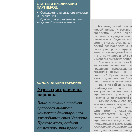
СТАТЬИ И ПУБЛИКАЦИИ
ПАРТНЁРОВ:
Сокращение штата: юридическая
консультация
Адвокат по уголовным делам:
когда необходима помощь
На сегодняшний день
любой челове. К сожален
проблемой, когда люд
разрешить юридические
попавшимся "адвокатам
сомнительные вузы по кон
достойную работу по конк
спонсоров, регистрируют 
вместо долгожданной юри
итоге, получаете иной ре
и моральном эквиваленте 
А виной в этом есть без
неумение правильно в
правильно профессион
правовую норму. Но ис
сложнее! Время прошло
нужно доверять не "пс
состоявшимся специалиста
КОНСУЛЬТАЦИИ УКРАИНА:
Вы в любой день недел
необходимую для В
консультацию юриста 
юридических правах, уз
негативных последствий и 
Сейчас есть много люде
использовать или просто 
не знают, как действоват
сами того не осознава
вмешательства. Ни для 
сегодня многие люди 
юридических услуг юрист
нуждаються в таких юриди
бесплатная консультац
той долгожданной наде