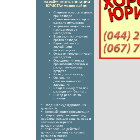
На сайте «КОНСУЛЬТАЦИИ
ЮРИСТА» можно найти:
Спорные вопросы о детях
при разводе
С чего начинать спор о
разделе имущества
Устраняем недостойных
наследников от
наследства
Если один из супругов
против развода
Взрослый чат со
случайными
незнакомцами
Отказ от получения части
наследства
Определения места
проживания ребенка и
раздел имущества
супругов
Развод по иску в суд
Основания
действительности
завещания
Раздел имущества при
разводе или без него
Выезд ребенка за
границу
Надання в суд підроблених
документів
военный юрист консультация
сбор и представление суду
необходимых для защиты прав и
законных интересов
доказательств
обжалование действий
должностных лиц налоговых
органов в Москве
юрист киров