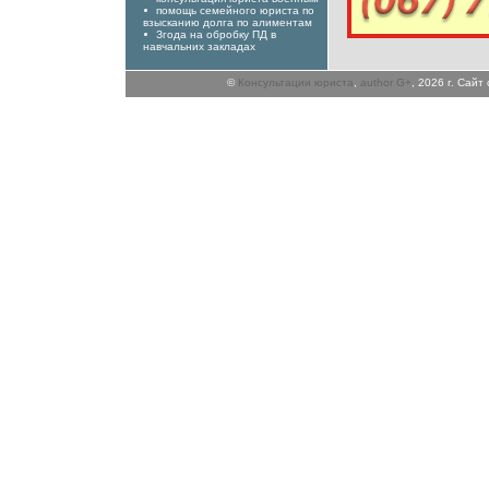
помощь семейного юриста по
взысканию долга по алиментам
Згода на обробку ПД в
навчальних закладах
©
Консультации юриста
,
author G+
, 2026 г. Сай