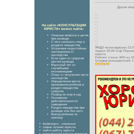
Другие воп
-
;
-
;
-
;
-
;
На сайте «КОНСУЛЬТАЦИИ
-
;
ЮРИСТА» можно найти:
-
;
-
;
Спорные вопросы о детях
-
;
при разводе
-
;
С чего начинать спор о
-
;
разделе имущества
ЯКЩО позов підпісано 23.0
Устраняем недостойных
подано 28.08 чі Це Поруш
наследников от
юриста
наследства
Рейтинг статьи:
96
% из
1
Если один из супругов
Отзывов пользователей:
2
против развода
Взрослый чат со
случайными
незнакомцами
Отказ от получения части
наследства
Определения места
проживания ребенка и
раздел имущества
супругов
Развод по иску в суд
Основания
действительности
завещания
Раздел имущества при
разводе или без него
Выезд ребенка за
границу
Київенерго , опалення
самые лучшие юристы
найти работу юриста
консультация юриста военным