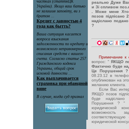
реально Дуже Ва
и Зі спливом поз.
. Може мене Хто
позов підпісано 2
надіслано подано
?
Примечание к 
вопрос: "
ЯКЩО поз
Фактично буде над
Це Порушення 
08.23.12 в телеф
опубликован на эт
желанию клиента.
Если Вас интерес
ЯКЩО позов підпіс
буде надіслано
Порушення ? " 
юридической кон
возможность за
соответствующую
юридической консул