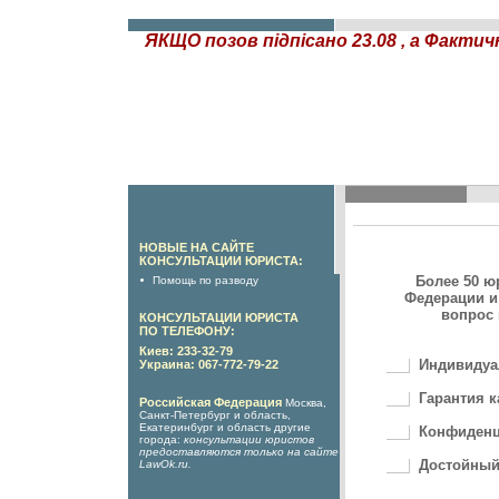
ЯКЩО позов підпісано 23.08 , а Фактич
НОВЫЕ НА САЙТЕ
КОНСУЛЬТАЦИИ ЮРИСТА:
Более 50 ю
Помощь по разводу
Федерации и
вопрос 
КОНСУЛЬТАЦИИ ЮРИСТА
ПО ТЕЛЕФОНУ:
Киев: 233-32-79
Индивидуа
Украина: 067-772-79-22
Гарантия к
Российская Федерация
Москва,
Санкт-Петербург и область,
Екатеринбург и область другие
Конфиденц
города:
консультации юристов
предоставляются только на сайте
Достойный
LawOk.ru
.