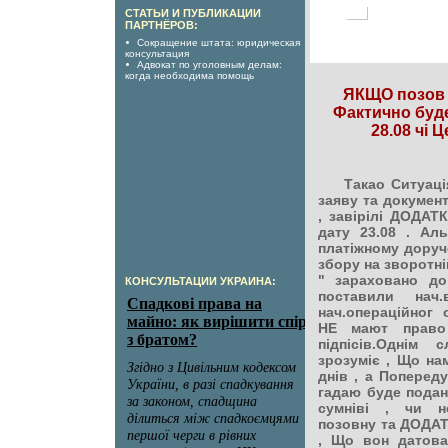
СТАТЬИ И ПУБЛИКАЦИИ
ПАРТНЁРОВ:
Сокращение штата: юридическая
консультация
Адвокат по уголовным делам:
когда необходима помощь
ЯКЩО позов п
Фактично буд
28.08 чі 
Такао Ситуація
заяву та документи
, завірілі ДОДАТ
дату 23.08 . Аль
платіжному доруч
збору на зворотні
" зараховано до 
КОНСУЛЬТАЦИИ УКРАИНА:
поставили нач.
нач.операційног о
НЕ мают право
підпісів.Однім
зрозуміє , Що на
днів , а Попереду
гадаю буде подан
сумніві , чи н
позовну та ДОДАТК
, Що вон датова