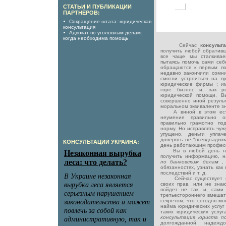
СТАТЬИ И ПУБЛИКАЦИИ
ПАРТНЁРОВ:
Сокращение штата: юридическая
консультация
Адвокат по уголовным делам:
когда необходима помощь
Сейчас
консуль
получить любой обратив
все чаще мы сталкивае
пытаясь помочь сами се
обращаются к первым по
недавно закончили сомни
смогли устроиться на п
юридические фирмы ; им
горе бизнес и, как ре
юридической помощи, Вы
совершенно иной результ
моральном эквиваленте зн
А виной в этом есть 
неумение правильно о
правильно грамотно по
норму. Но исправлять чуж
упущено, деньги уплач
доверять не "псевдоадво
КОНСУЛЬТАЦИИ УКРАИНА:
день работающим професс
Вы в любой день неде
получить информацию, 
по банковским делам
,
обязанностях, узнать как
последствий и т. д.
Сейчас существует мн
своих прав, или не знают
пойдет не так, и, сами
третьестороннего вмешате
секретом, что сегодня м
найма юридических услуг 
таких юридических услуг
консультация юриста 
долгожданной надежд