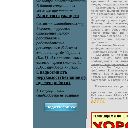
юридической помощи в
людям, нуждающимся в не
Ксажелению, граммотная
по приватизации не може
это, к сожалению, зависит
услуг, которые просто
Например, услуги суда
Поэтому, сайт консульта
предоставляет возможно
адвоката для более обе
наших страницах Вы н
наболевшие вопросы, но 
адвоката, как справ
проблемами.
И помните, Вы ничего н
конфиденциальными, 
настоящего имени и у Вас 
Мы уверены, что в наш
должен знать свои пр
необходимости, а такж
платную консультацию
адвоката. Вы будете з
проблемы. Консультаци
помогут Вам и дадут в
начальные юридические
подготовлены к встрече с
В ине-те нас находят по
юрист свао
, автор —
Кон
Рейтинг статьи:
97
% из
1
Отзывов пользователей:
8