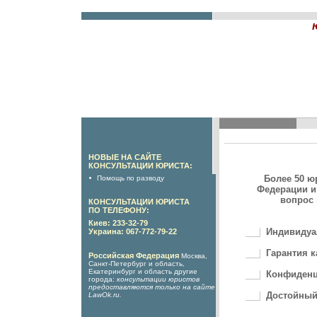
НОВЫЕ НА САЙТЕ
КОНСУЛЬТАЦИИ ЮРИСТА:
Более 50 ю
Помощь по разводу
Федерации и
вопрос 
КОНСУЛЬТАЦИИ ЮРИСТА
ПО ТЕЛЕФОНУ:
Киев: 233-32-79
Индивидуа
Украина: 067-772-79-22
Гарантия к
Российская Федерация
Москва,
Санкт-Петербург и область,
Екатеринбург и область другие
Конфиденц
города:
консультации юристов
предоставляются только на сайте
Достойный
LawOk.ru
.