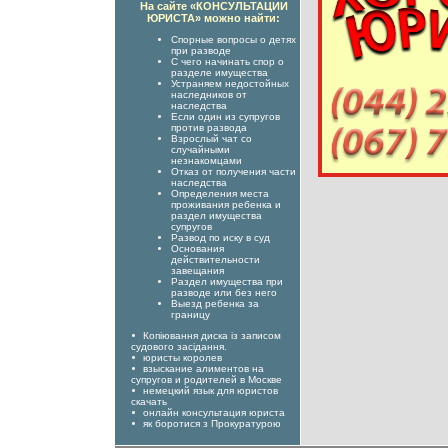
На сайте «КОНСУЛЬТАЦИИ
ЮРИСТА» можно найти:
Спорные вопросы о детях
при разводе
С чего начинать спор о
разделе имущества
Устраняем недостойных
наследников от
наследства
Если один из супругов
против развода
Взрослый чат со
случайными
незнакомцами
Отказ от получения части
наследства
Определения места
проживания ребенка и
раздел имущества
супругов
Развод по иску в суд
Основания
действительности
завещания
Раздел имущества при
разводе или без него
Выезд ребенка за
границу
Копіювання диска із записом
судового засідання.
юристы королев
взыскание алиментов на
супругов и родителей в Москве
немецкий язык для юристов
скачать
онлайн консультация юриста
як боротися з Прокуратурою