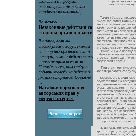
определенных сре
ходе решения юри
Таким образом, правове
имеет фундаментальные 
знания, глубоко уверен в
законности и права для о
пользуется юридическим 
решений правовых вопрос
законных интересов гражд
профессии специалиста в
несколько черт, которые п
что выделяет эту професс
Выше мы уже обращали 
работа в своем большинс
отвечает требованиям ор
творческой работы.
При этом, юридическую
характеризовать следующ
Массовость юридической
осуществляют на сегодня
уполномоченных на то спе
судьи, следователи..., к
количество правовых дейс
правовых дел. Это не про
это отдельная часть соци
решаются жизненно важны
потребности. Всеобъемлю
сферы для государства п
значительного количества
юридической профессии. Э
широкие возможности для
и творческого потенциала
Элитность юридической п
зрения, юридическую рабо
лишь особые лица, обла