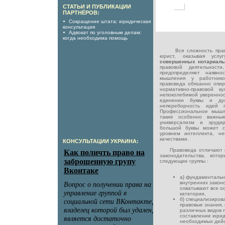
СТАТЬИ И ПУБЛИКАЦИИ
ПАРТНЁРОВ:
Сокращение штата: юридическая
консультация
Адвокат по уголовным делам:
когда необходима помощь
Вся сложность правов
юрист, оказывая услу
совершенных нотариаль
правовой деятельност
предопределяет наявнос
мышления у работнико
правоведа обязанно опир
нормативно-правовой к
непоколебимой увереннос
единении буквы и ду
непереборность идей 
Профессиональное мышл
такие особенно важные
универсализм и эрудир
большой буквы может с
уровнем интеллекта, не
качествами.
КОНСУЛЬТАЦИИ УКРАИНА:
Правоведа отличают от
законодательства, кот
следующие группы :
а} фундаментальн
внутренних закон
охватывают все о
категории,
б} специализиров
правовые знания,
различных видов 
составление юрид
необходимых дейс