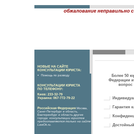
обжалование неправильно 
НОВЫЕ НА САЙТЕ
КОНСУЛЬТАЦИИ ЮРИСТА:
Более 50 ю
Помощь по разводу
Федерации и
вопрос 
КОНСУЛЬТАЦИИ ЮРИСТА
ПО ТЕЛЕФОНУ:
Киев: 233-32-79
Индивидуа
Украина: 067-772-79-22
Гарантия к
Российская Федерация
Москва,
Санкт-Петербург и область,
Екатеринбург и область другие
Конфиденц
города:
консультации юристов
предоставляются только на сайте
Достойный
LawOk.ru
.