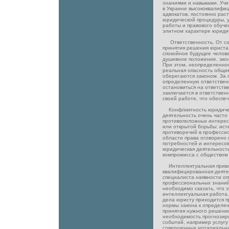
знаниями и навыками. Учи
в Украине высококвалифи
адвокатов, постоянно рас
юридической процедуры, 
работы и правового обуче
элитном характере юриди
Ответственность. От со
принятия решения юриста
спокойное будущее челове
душевное положение, экон
При этом, неопределеннос
реальная опасность общи
оберегаются законом. За 
определенную ответствен
остановиться на ответств
заключается в ответстве
своей работе, что обеспеч
Конфликтность юридичес
деятельность очень часто
противоположных интересо
или открытой борьбы: исте
противоречий в професси
области права оговорено
потребностей и интересов
юридическая деятельность
компромисса с обществом 
Интеллектуальная привле
квалифицированная деятел
специалиста наявности оп
профессиональных знаний.
необходимо сказать, что 
интеллектуальная работа
дела юристу приходится 
нормы закона к определе
принятия нужного решения
необходимость прогнозир
событий, например услуг
совершенных нотариальны