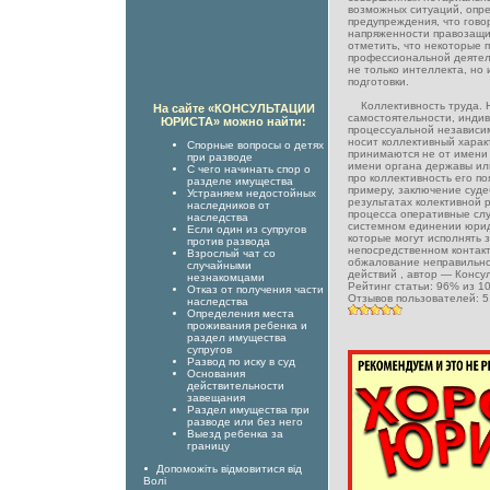
возможных ситуаций, опре
предупреждения, что гово
напряженности правозащи
отметить, что некоторые 
профессиональной деятел
не только интеллекта, но
подготовки.
Коллективность труда. Н
На сайте «КОНСУЛЬТАЦИИ
самостоятельности, индив
ЮРИСТА» можно найти:
процессуальной независи
носит коллективный хара
Спорные вопросы о детях
принимаются не от имени 
при разводе
имени органа державы или
С чего начинать спор о
про коллективность его по
разделе имущества
примеру, заключение суд
Устраняем недостойных
результатах колективной 
наследников от
процесса оперативные слу
наследства
системном единении юрид
Если один из супругов
которые могут исполнять 
против развода
непосредственном контакт
Взрослый чат со
обжалование неправильн
случайными
действий
, автор —
Консу
незнакомцами
Рейтинг статьи:
96
% из
1
Отказ от получения части
Отзывов пользователей:
5
наследства
Определения места
проживания ребенка и
раздел имущества
супругов
Развод по иску в суд
Основания
действительности
завещания
Раздел имущества при
разводе или без него
Выезд ребенка за
границу
Допоможіть відмовитися від
Волі