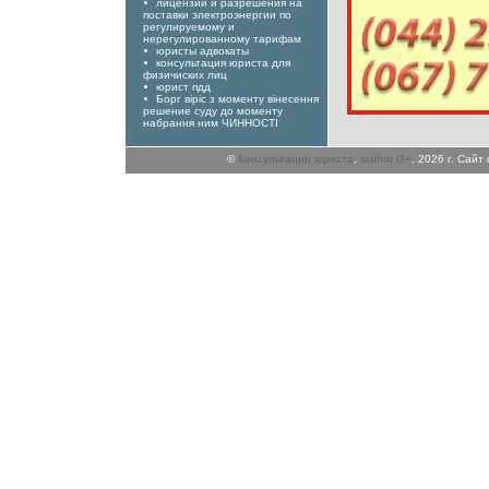
лицензии и разрешения на
поставки электроэнергии по
регулируемому и
нерегулированному тарифам
юристы адвокаты
консультация юриста для
физичиских лиц
юрист пдд
Борг віріс з моменту вінесення
решение суду до моменту
набрання ним ЧИННОСТІ
©
Консультации юриста
,
author G+
, 2026 г. Сай