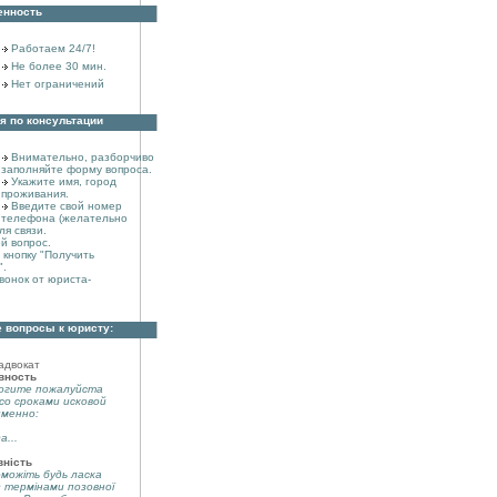
енность
Работаем 24/7!
Не более 30 мин.
Нет ограничений
я по консультации
Внимательно, разборчиво
заполняйте форму вопроса.
Укажите имя, город
проживания.
Введите свой номер
телефона (желательно
ля связи.
й вопрос.
кнопку "Получить
".
вонок от юриста-
 вопросы к юристу:
адвокат
вность
огите пожалуйста
со сроками исковой
именно:
а...
вність
можіть будь ласка
з термінами позовної