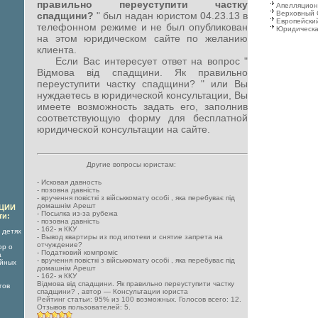
правильно переуступити частку
Апелляцион
Верховный 
спадщини?
" был надан юристом 04.23.13 в
Европейский
телефонном режиме и не был опубликован
Юридическа
на этом юридическом сайте по желанию
клиента.
Если Вас интересует ответ на вопрос "
Відмова від спадщини. Як правильно
переуступити частку спадщини? " или Вы
нуждаетесь в юридической консультации, Вы
имеете возможность задать его, заполнив
соответствующую форму для бесплатной
юридической консультации на сайте.
Другие вопросы юристам:
-
Исковая давность
-
позовна давність
-
вручення повісткі з військкомату особі , яка перебуває під
домашнім Арешт
АЦИИ
-
Посылка из-за рубежа
ти:
-
позовна давність
-
162- я ККУ
 детях
-
Вывод квартиры из под ипотеки и снятие запрета на
отчуждение?
ор о
-
Податковий компроміс
а
-
вручення повісткі з військкомату особі , яка перебуває під
ойных
домашнім Арешт
-
162- я ККУ
Відмова від спадщини. Як правильно переуступити частку
гов
спадщини?
, автор —
Консультации юриста
Рейтинг статьи:
95
% из
100
возможных. Голосов всего:
12
.
Отзывов пользователей:
5
.