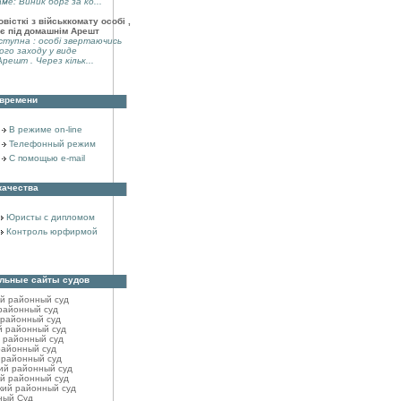
аме: Виник борг за ко...
вісткі з військкомату особі ,
є під домашнім Арешт
тупна : особі звертаючись
ого заходу у виде
решт . Через кільк...
 времени
В режиме on-line
Телефонный режим
С помощью e-mail
качества
Юристы с дипломом
Контроль юрфирмой
льные сайты судов
ий районный cуд
районный cуд
 районный cуд
й районный cуд
 районный суд
районный cуд
 районный cуд
ий районный cуд
й районный cуд
кий районный cуд
ный Суд