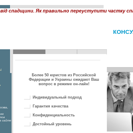
 від спадщини. Як правильно переуступити частку с
КОНСУ
:
Более 50 юристов из Российской
Федерации и Украины ожидают Ваш
вопрос в режиме он-лайн!
А
Индивидуальный подход
Гарантия качества
осква,
гие
Конфиденциальность
тов
а сайте
Достойный уровень