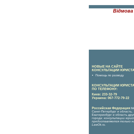
Відмова
НОВЫЕ НА САЙТЕ
КОНСУЛЬТАЦИИ ЮРИСТА
Помощь по разводу
КОНСУЛЬТАЦИИ ЮРИСТ
ПО ТЕЛЕФОНУ:
Киев: 233-32-79
Украина: 067-772-79-22
Российская Федерация
М
Санкт-Петербург и область,
Екатеринбург и область дру
города:
консультации юрис
предоставляются только н
LawOk.ru
.