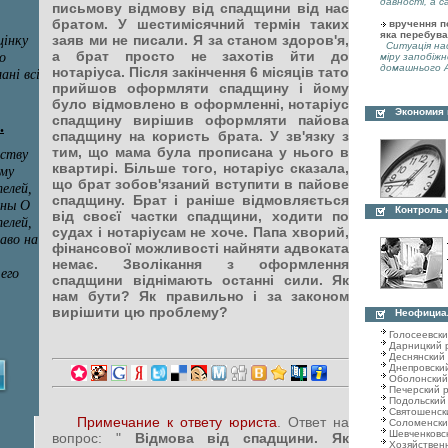
давності, а с
письмову відмову від спадщини від нас
братом. У шестимісячний термін таких
вручення по
яка перебува
заяв ми не писали. Я за станом здоров'я,
Ситуація нас
а брат просто не захотів йти до
міру запобіжн
домашнього А
нотаріуса. Після закінчення 6 місяців тато
прийшов оформляти спадщину і йому
було відмовлено в оформленні, нотаріус
Экономия
спадщину вирішив оформляти пайова
спадщину на користь брата. У зв'язку з
тим, що мама була прописана у нього в
квартирі. Більше того, нотаріус сказала,
що брат зобов'язаний вступити в пайове
спадщину. Брат і раніше відмовляється
Контроль 
від своєї частки спадщини, ходити по
судах і нотаріусам не хоче. Папа хворий,
фінансової можливості найняти адвоката
немає. Зволікання з оформлення
спадщини віднімають останні сили. Як
нам бути? Як правильно і за законом
вирішити цю проблему?
Неофициа
Голосеевск
Дарницкий 
Деснянский
Днепровски
Оболонский
Печерский 
Подольский
Святошенск
Примечание к ответу юриста
. Ответ на
Соломенски
Шевченковс
вопрос: "
Відмова від спадщини. Як
Хозяйствен