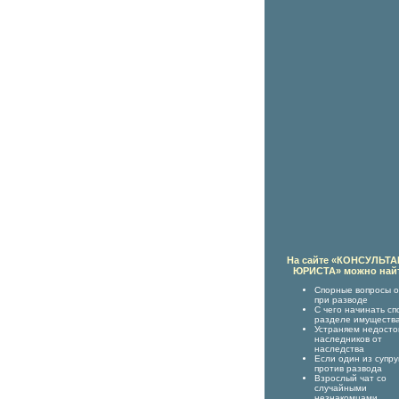
На сайте «КОНСУЛЬТ
ЮРИСТА» можно най
Спорные вопросы о
при разводе
С чего начинать сп
разделе имуществ
Устраняем недост
наследников от
наследства
Если один из супру
против развода
Взрослый чат со
случайными
незнакомцами