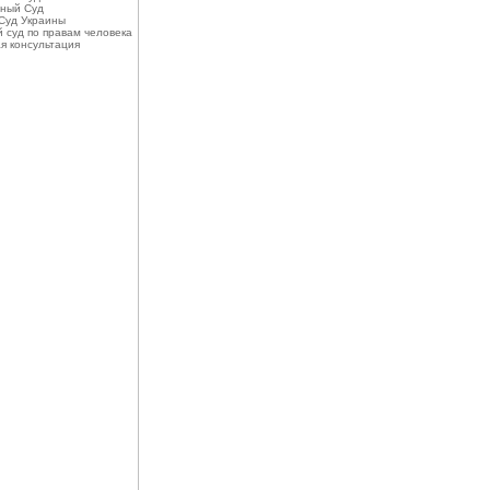
ный Суд
Суд Украины
 суд по правам человека
я консультация