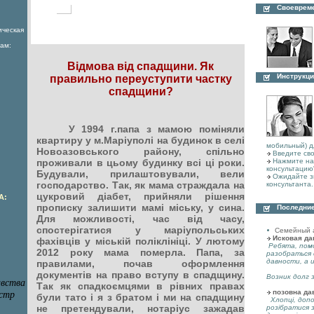
Своеврем
ическая
ам:
Відмова від спадщини. Як
Инструкци
правильно переуступити частку
спадщини?
У 1994 г.папа з мамою поміняли
квартиру у м.Маріуполі на будинок в селі
мобильный) д
Новоазовського району, спільно
Введите сво
проживали в цьому будинку всі ці роки.
Нажмите на 
консультацию
Будували, прилаштовували, вели
Ожидайте з
господарство. Так, як мама страждала на
консультанта.
цукровий діабет, прийняли рішення
А:
прописку залишити мамі міську, у сина.
Последние
Для можливості, час від часу,
спостерігатися у маріупольських
Семейный 
Исковая да
фахівців у міській поліклініці. У лютому
Ребята, пом
2012 року мама померла. Папа, за
разобраться 
давности, а 
правилами, почав оформлення
документів на право вступу в спадщину.
Возник долг з
Так як спадкоємцями в рівних правах
позовна да
були тато і я з братом і ми на спадщину
Хлопці, допо
не претендували, нотаріус зажадав
розібратися 