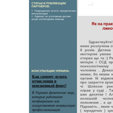
СТАТЬИ И ПУБЛИКАЦИИ
ПАРТНЁРОВ:
Сокращение штата: юридическая
консультация
Адвокат по уголовным делам:
когда необходима помощь
Як на прак
лжео
Здраствуйте! 
живе розлучена сі
6 років. Дитина
нестерпні умови
стерва ще та :) Р
міліцію і ССД пр
психологічному
чоловіка . Доказ
КОНСУЛЬТАЦИИ УКРАИНА:
немає, бо немає н
органи їй відмо
про закриття крі
чі Шляхом реко
справ у суді . Т
вже десятки ! Ал
колишній чоло
пояснення , а це 
Підкажіть , яким
( юридично ) ц