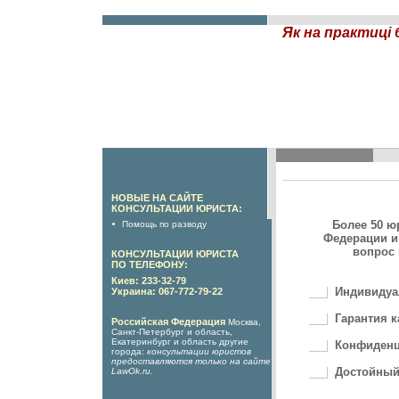
Як на практиці 
НОВЫЕ НА САЙТЕ
КОНСУЛЬТАЦИИ ЮРИСТА:
Более 50 ю
Помощь по разводу
Федерации и
вопрос 
КОНСУЛЬТАЦИИ ЮРИСТА
ПО ТЕЛЕФОНУ:
Киев: 233-32-79
Индивидуа
Украина: 067-772-79-22
Гарантия к
Российская Федерация
Москва,
Санкт-Петербург и область,
Екатеринбург и область другие
Конфиденц
города:
консультации юристов
предоставляются только на сайте
Достойный
LawOk.ru
.