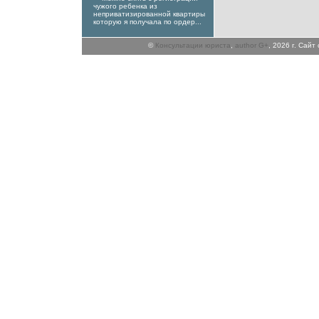
чужого ребенка из
неприватизированной квартиры
которую я получала по ордер...
©
Консультации юриста
,
author G+
, 2026 г. Сай