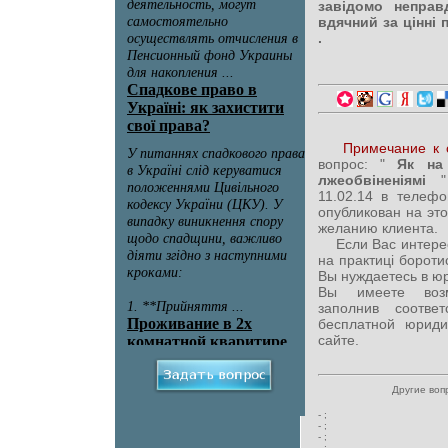
завідомо неправ
вдячний за цінні
.
Примечание к 
вопрос: "
Як на 
лжеобвіненіямі
11.02.14 в телеф
опубликован на эт
желанию клиента.
Если Вас интересу
на практиці бороти
Вы нуждаетесь в ю
Вы имеете возм
заполнив соотв
бесплатной юриди
сайте.
Другие воп
-
;
-
;
-
;
-
;