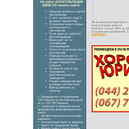
На сайте «КОНСУЛЬТАЦИИ
-
;
ЮРИСТА» можно найти:
-
;
-
;
Спорные вопросы о детях
-
;
при разводе
-
;
С чего начинать спор о
-
;
разделе имущества
Як на практиці боротися з
Устраняем недостойных
Консультации юриста
наследников от
Рейтинг статьи:
96
% из
1
наследства
Отзывов пользователей:
1
Если один из супругов
против развода
Взрослый чат со
случайными
незнакомцами
Отказ от получения части
наследства
Определения места
проживания ребенка и
раздел имущества
супругов
Развод по иску в суд
Основания
действительности
завещания
Раздел имущества при
разводе или без него
Выезд ребенка за
границу
Проведение сотрудниками
СБУ обыска по уголовному делу
по ст. 212 УК Украины
лицензии и разрешения на
проведение дезинфекционных
работ
профессиональные расходы
адвоката
консультация юриста украина
юрист по трудовому праву
Можно снять с регистрации