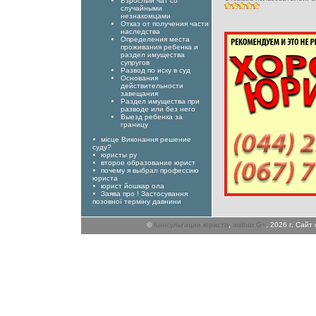
Взрослый чат со
случайными
незнакомцами
Отказ от получения части
наследства
Определения места
проживания ребенка и
раздел имущества
супругов
Развод по иску в суд
Основания
действительности
завещания
Раздел имущества при
разводе или без него
Выезд ребенка за
границу
місце Виконання решение
суду?
юристы ру
второе образование юрист
почему я выбрал профессию
юриста
юрист йошкар ола
Заява про ! Застосування
позовної терміну давнини
©
Консультации юриста
,
author G+
, 2026 г. Сай