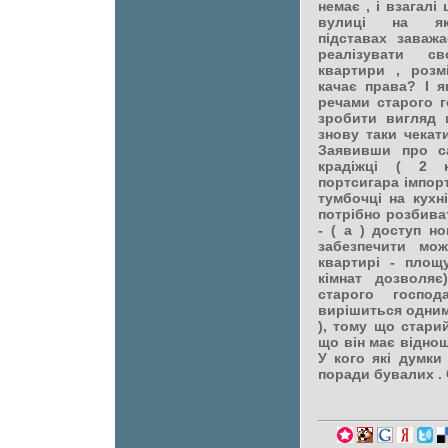
немає , і взагалі
вулиці на яки
підставах заваж
реалізувати с
квартири , розм
качає права? І я
речами старого г
зробити вигляд 
знову таки чекат
Заявивши про с
крадіжці ( 2 
портсигара імпорт
тумбочці на кухні
потрібно розбива
- ( а ) доступ н
забезпечити мо
квартирі - площ
кімнат дозволяє
старого госп
вирішиться одним
), тому що стари
що він має віднош
У кого які думки
поради бувалих .