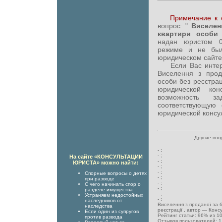
Примечание к 
вопрос: "
Виселенн
квартири особи
надан юристом 0
режиме и не был
юридическом сайте
Если Вас интерес
Виселення з прод
особи без реєстрац
юридической кон
возможность за
соответствующую
юридической консул
Другие воп
-
;
-
;
На сайте «КОНСУЛЬТАЦИИ
-
;
ЮРИСТА» можно найти:
-
;
-
;
Спорные вопросы о детях
-
;
при разводе
-
;
С чего начинать спор о
-
;
разделе имущества
-
;
Устраняем недостойных
-
;
наследников от
Виселення з проданої за 
наследства
реєстрації
, автор —
Конс
Если один из супругов
Рейтинг статьи:
96
% из
1
против развода
Отзывов пользователей:
1