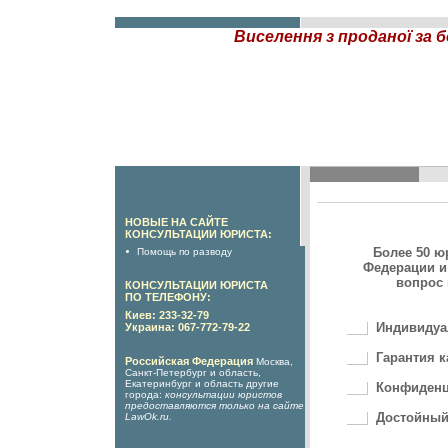
Виселення з проданої за 
НОВЫЕ НА САЙТЕ
КОНСУЛЬТАЦИИ ЮРИСТА:
Более 50 ю
Помощь по разводу
Федерации и
вопрос 
КОНСУЛЬТАЦИИ ЮРИСТА
ПО ТЕЛЕФОНУ:
Киев: 233-32-79
Индивидуа
Украина: 067-772-79-22
Гарантия к
Российская Федерация
Москва,
Санкт-Петербург и область,
Екатеринбург и область другие
Конфиденц
города:
консультации юристов
предоставляются только на сайте
Достойный
LawOk.ru
.