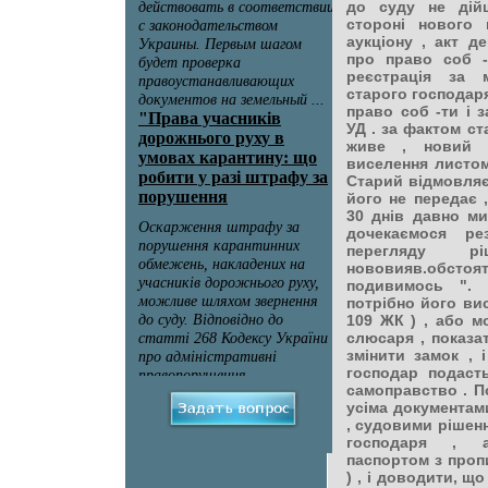
до суду не дій
стороні нового 
аукціону , акт д
про право соб -
реєстрація за 
старого господаря
право соб -ти і 
УД . за фактом ст
живе , новий 
виселення листом
Старий відмовляє
його не передає ,
30 днів давно ми
дочекаємося ре
перегляду 
нововияв.обст
подивимось ". 
потрібно його вис
109 ЖК ) , або м
слюсаря , показат
змінити замок , 
господар подаст
самоправство . По
усіма документам
, судовими рішен
господаря , а
паспортом з проп
) , і доводити, щ