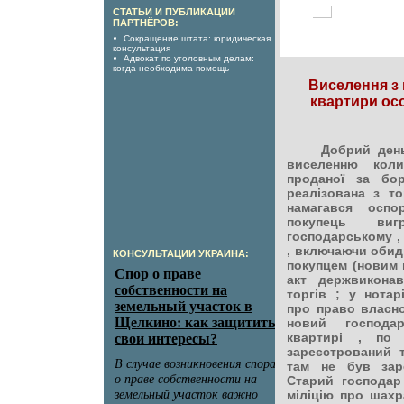
СТАТЬИ И ПУБЛИКАЦИИ
ПАРТНЁРОВ:
Сокращение штата: юридическая
консультация
Адвокат по уголовным делам:
когда необходима помощь
Виселення з 
квартири осо
Добрий день.
виселенню коли
проданої за бо
реалізована з то
намагався оспо
покупець в
господарському , 
, включаючи обидв
КОНСУЛЬТАЦИИ УКРАИНА:
покупцем (новим 
акт держвикона
торгів ; у нотар
про право власнос
новий господа
квартирі , по
зареєстрований 
там не був зар
Старий господар
міліцію про шахр