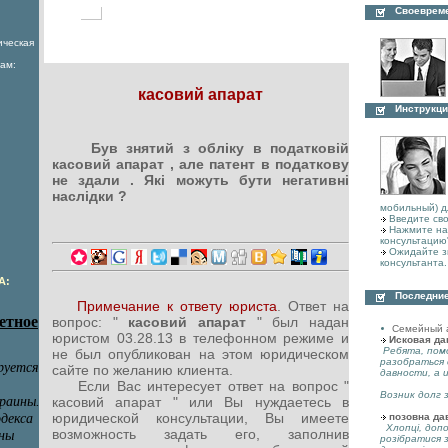
Своеврем
ическая
ам:
касовий апарат
Инструкци
Був знятий з обліку в податковій
касовий апарат , але патент в податкову
не здали . Які можуть бути негативні
наслідки ?
мобильный) д
Введите сво
Нажмите на 
консультацию
Ожидайте з
консультанта.
А:
Последние
Примечание к ответу юриста
. Ответ на
вопрос: "
касовий апарат
" был надан
Семейный 
юристом 03.28.13 в телефонном режиме и
Исковая да
Ребята, пом
не был опубликован на этом юридическом
разобраться 
сайте по желанию клиента.
давности, а 
Если Вас интересует ответ на вопрос "
Возник долг з
касовий апарат " или Вы нуждаетесь в
юридической консультации, Вы имеете
позовна да
Хлопці, допо
возможность задать его, заполнив
розібратися 