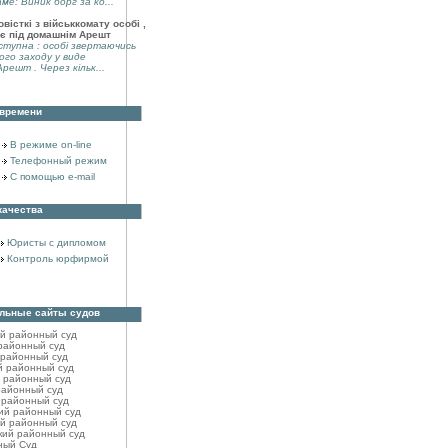
аме: Виник борг за ко...
вісткі з військкомату особі ,
є під домашнім Арешт
тупна : особі звертаючись
ого заходу у виде
решт . Через кільк...
 времени
В режиме on-line
Телефонный режим
С помощью e-mail
качества
Юристы с дипломом
Контроль юрфирмой
льные сайты судов
ий районный cуд
районный cуд
 районный cуд
й районный cуд
 районный суд
районный cуд
 районный cуд
ий районный cуд
й районный cуд
кий районный cуд
ный Суд