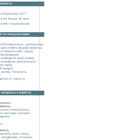
енность
Работаем 24/7!
Не более 30 мин.
Нет ограничений
я по консультации
Внимательно, разборчиво
заполняйте форму вопроса.
Укажите имя, город
проживания.
Введите свой номер
телефона (желательно
ля связи.
й вопрос.
кнопку "Получить
".
вонок от юриста-
 вопросы к юристу:
адвокат
вность
огите пожалуйста
со сроками исковой
именно:
а...
вність
можіть будь ласка
з термінами позовної