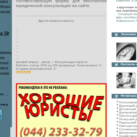
соответствующую форму для бесплатной
давності, а с
юридической консультации на сайте.
вручення по
яка перебува
Ситуація нас
міру запобіжн
домашнього А
Другие вопросы юристу:
-
;
-
;
Экономия
-
;
-
;
-
;
-
;
-
;
-
;
-
;
-
;
касовий апарат
, автор —
Консультации юриста
Контроль 
Рейтинг статьи:
97
% из
100
возможных. Голосов всего:
5
.
Отзывов пользователей:
3
.
Неофициа
Голосеевск
Дарницкий 
Деснянский
Днепровски
Оболонский
Печерский 
Подольский
Святошенск
Соломенски
Шевченковс
Хозяйствен