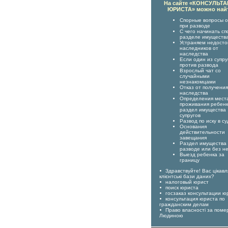
На сайте «КОНСУЛЬТ
ЮРИСТА» можно най
Спорные вопросы о
при разводе
С чего начинать сп
разделе имуществ
Устраняем недост
наследников от
наследства
Если один из супру
против развода
Взрослый чат со
случайными
незнакомцами
Отказ от получения
наследства
Определения мест
проживания ребенк
раздел имущества
супругов
Развод по иску в су
Основания
действительности
завещания
Раздел имущества
разводе или без н
Выезд ребенка за
границу
Здравствуйте! Вас цікавл
клієнтські бази даних?
налоговый юрист
поиск юриста
госзаказ консультации ю
консультация юриста по
гражданским делам
Право власності за пом
Людиною