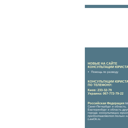
НОВЫЕ НА САЙТЕ
КОНСУЛЬТАЦИИ ЮРИСТА
Помощь по разводу
КОНСУЛЬТАЦИИ ЮРИСТ
ПО ТЕЛЕФОНУ:
Киев: 233-32-79
Украина: 067-772-79-22
Российская Федерация
М
Санкт-Петербург и область,
Екатеринбург и область дру
города:
консультации юрис
предоставляются только н
LawOk.ru
.