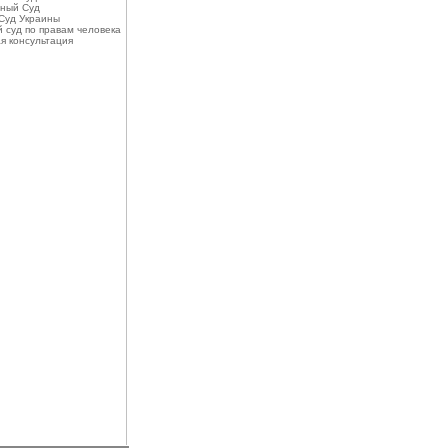
ный Суд
Суд Украины
 суд по правам человека
я консультация