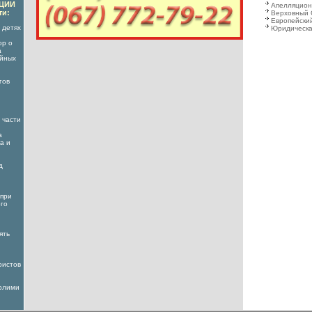
АЦИИ
Апелляцион
ти:
Верховный 
Европейский
 детях
Юридическа
ор о
а
ойных
гов
 части
а
а и
д
 при
его
ять
ристов
ерлими