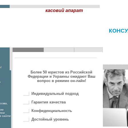
касовий апарат
КОНСУ
:
Более 50 юристов из Российской
Федерации и Украины ожидают Ваш
вопрос в режиме он-лайн!
А
Индивидуальный подход
Гарантия качества
осква,
гие
Конфиденциальность
тов
а сайте
Достойный уровень