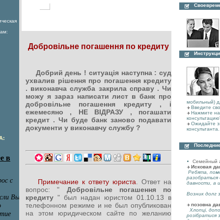
Своеврем
ическая
ам:
Добровільне погашення по кредиту
Инструкци
Добрий день ! ситуація наступна : суд
ухвалив рішення про погашення кредиту
. виконавча служба закрила справу . Чи
можу я зараз написати лист в банк про
мобильный) д
добровільне погашення кредиту , і
Введите сво
ежемесяно , НЕ ВІДРАЗУ , погашати
Нажмите на 
консультацию
кредит . Чи буде банк заново подавати
Ожидайте з
документи у виконавчу службу ?
консультанта.
А:
Последние
Семейный 
Исковая да
Ребята, пом
разобраться 
Примечание к ответу юриста
. Ответ на
давности, а 
вопрос: "
Добровільне погашення по
Возник долг з
кредиту
" был надан юристом 01.10.13 в
телефонном режиме и не был опубликован
позовна да
Хлопці, допо
на этом юридическом сайте по желанию
розібратися 