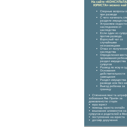
На сайте «КОНСУЛЬТ
ЮРИСТА» можно най
Спорные вопросы о
при разводе
С чего начинать сп
разделе имуществ
Устраняем недост
наследников от
наследства
Если один из супру
против развода
Взрослый чат со
случайными
незнакомцами
Отказ от получения
наследства
Определения мест
проживания ребенк
раздел имущества
супругов
Развод по иску в су
Основания
действительности
завещания
Раздел имущества
разводе или без н
Выезд ребенка за
границу
Стягнення пені та штраф
зобовзаня Яке Припін за
домовленістю сторін
юра юрист
помощь юриста онлайн
взыскание алиментов на
супругов и родителей в Мо
поступление на юриста
договір доручення