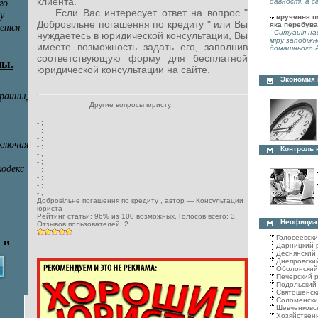
клиента.
давності, а с
Если Вас интересует ответ на вопрос "
вручення по
Добровільне погашення по кредиту " или Вы
яка перебува
Ситуація нас
нуждаетесь в юридической консультации, Вы
міру запобіжн
имеете возможность задать его, заполнив
домашнього А
соответствующую форму для бесплатной
юридической консультации на сайте.
Экономия
Другие вопросы юристу:
-
;
-
;
-
;
-
;
Контроль 
-
;
-
;
-
;
-
;
-
;
-
;
Добровільне погашення по кредиту
, автор —
Консультации
юриста
Рейтинг статьи:
96
% из
100
возможных. Голосов всего:
3
.
Неофициа
Отзывов пользователей:
2
.
Голосеевск
Дарницкий 
Деснянский
Днепровски
Оболонский
Печерский 
Подольский
Святошенск
Соломенски
Шевченковс
Хозяйствен