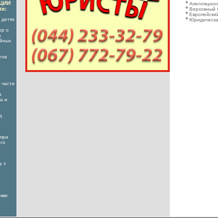
АЦИИ
Апелляцион
ти:
Верховный 
Европейский
 детях
Юридическа
ор о
а
ойных
гов
 части
а
а и
д
 при
его
у з
скве