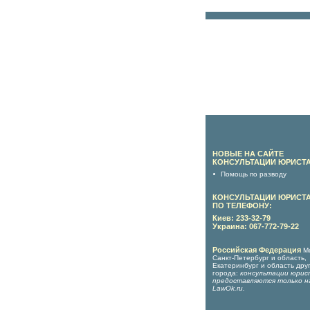
НОВЫЕ НА САЙТЕ
КОНСУЛЬТАЦИИ ЮРИСТА
Помощь по разводу
КОНСУЛЬТАЦИИ ЮРИСТ
ПО ТЕЛЕФОНУ:
Киев: 233-32-79
Украина: 067-772-79-22
Российская Федерация
М
Санкт-Петербург и область,
Екатеринбург и область дру
города:
консультации юрис
предоставляются только н
LawOk.ru
.