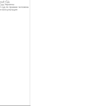
ный Суд
Суд Украины
 суд по правам человека
я консультация