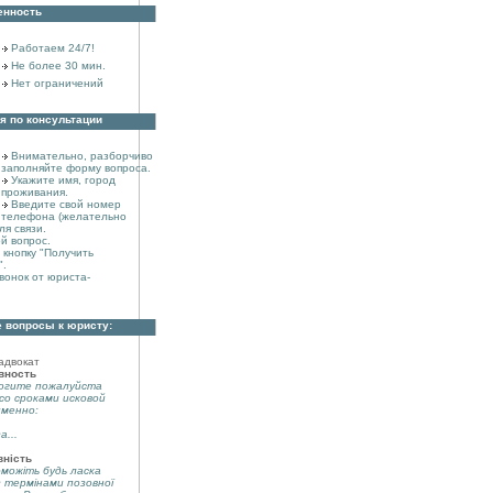
енность
Работаем 24/7!
Не более 30 мин.
Нет ограничений
я по консультации
Внимательно, разборчиво
заполняйте форму вопроса.
Укажите имя, город
проживания.
Введите свой номер
телефона (желательно
ля связи.
й вопрос.
кнопку "Получить
".
вонок от юриста-
 вопросы к юристу:
адвокат
вность
огите пожалуйста
со сроками исковой
именно:
а...
вність
можіть будь ласка
з термінами позовної