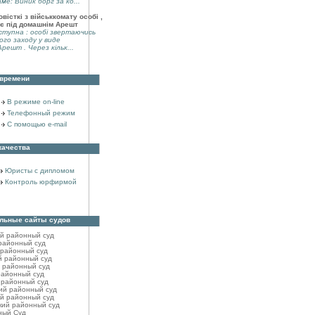
аме: Виник борг за ко...
вісткі з військкомату особі ,
є під домашнім Арешт
тупна : особі звертаючись
ого заходу у виде
решт . Через кільк...
 времени
В режиме on-line
Телефонный режим
С помощью e-mail
качества
Юристы с дипломом
Контроль юрфирмой
льные сайты судов
ий районный cуд
районный cуд
 районный cуд
й районный cуд
 районный суд
районный cуд
 районный cуд
ий районный cуд
й районный cуд
кий районный cуд
ный Суд