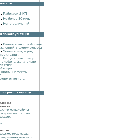
енность
Работаем 24/7!
Не более 30 мин.
Нет ограничений
я по консультации
Внимательно, разборчиво
заполняйте форму вопроса.
Укажите имя, город
проживания.
Введите свой номер
телефона (желательно
ля связи.
й вопрос.
кнопку "Получить
".
вонок от юриста-
 вопросы к юристу:
адвокат
вность
огите пожалуйста
со сроками исковой
именно:
а...
вність
можіть будь ласка
з термінами позовної