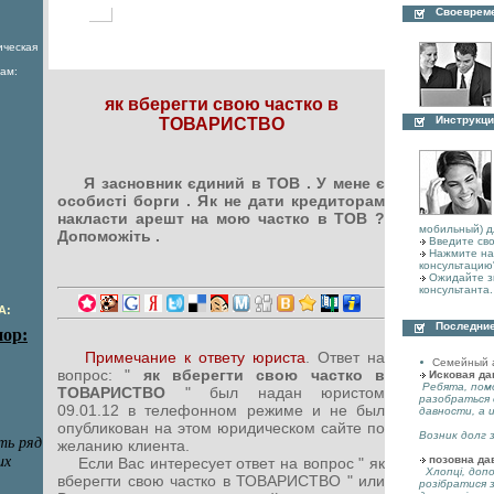
Своеврем
ическая
ам:
як вберегти свою частко в
Инструкци
ТОВАРИСТВО
Я засновник єдиний в ТОВ . У мене є
особисті борги . Як не дати кредиторам
накласти арешт на мою частко в ТОВ ?
мобильный) д
Допоможіть .
Введите сво
Нажмите на 
консультацию
Ожидайте з
консультанта.
А:
Последние
Примечание к ответу юриста
. Ответ на
Семейный 
вопрос: "
як вберегти свою частко в
Исковая да
Ребята, пом
ТОВАРИСТВО
" был надан юристом
разобраться 
09.01.12 в телефонном режиме и не был
давности, а 
опубликован на этом юридическом сайте по
Возник долг з
желанию клиента.
позовна да
Если Вас интересует ответ на вопрос " як
Хлопці, допо
вберегти свою частко в ТОВАРИСТВО " или
розібратися 