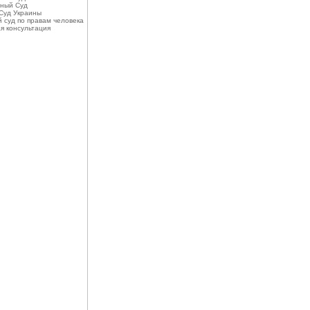
ный Суд
Суд Украины
 суд по правам человека
я консультация