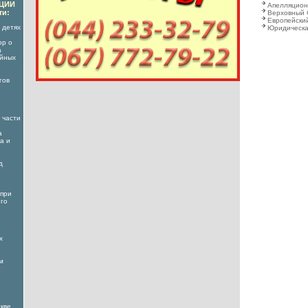
АЦИИ
Апелляцион
ти:
Верховный 
Европейский
 детях
Юридическа
ор о
а
ойных
гов
 части
а
а и
д
 при
его
х
м
кве