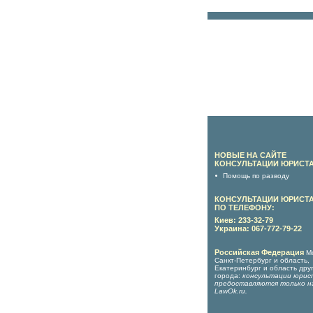
НОВЫЕ НА САЙТЕ
КОНСУЛЬТАЦИИ ЮРИСТА
Помощь по разводу
КОНСУЛЬТАЦИИ ЮРИСТ
ПО ТЕЛЕФОНУ:
Киев: 233-32-79
Украина: 067-772-79-22
Российская Федерация
М
Санкт-Петербург и область,
Екатеринбург и область дру
города:
консультации юрис
предоставляются только н
LawOk.ru
.