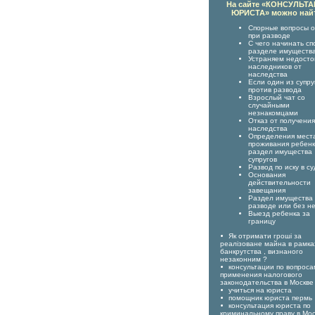
На сайте «КОНСУЛЬТ
ЮРИСТА» можно най
Спорные вопросы о
при разводе
С чего начинать сп
разделе имуществ
Устраняем недост
наследников от
наследства
Если один из супру
против развода
Взрослый чат со
случайными
незнакомцами
Отказ от получения
наследства
Определения мест
проживания ребенк
раздел имущества
супругов
Развод по иску в су
Основания
действительности
завещания
Раздел имущества
разводе или без н
Выезд ребенка за
границу
Як отримати гроші за
реалізоване майна в рамка
банкрутства , визнаного
незаконним ?
консультации по вопроса
применения налогового
законодательства в Москве
учиться на юриста
помощник юриста пермь
консультация юриста по
криминальному праву в Мос