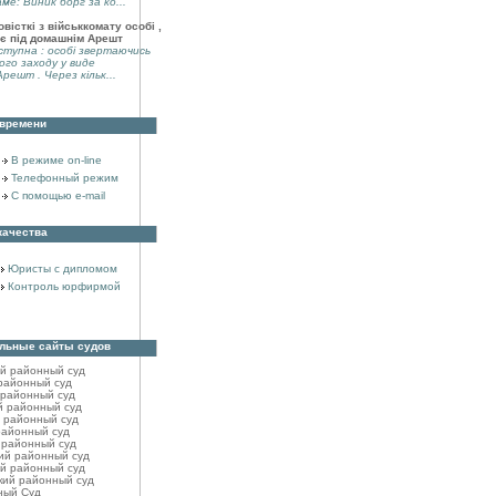
аме: Виник борг за ко...
вісткі з військкомату особі ,
є під домашнім Арешт
тупна : особі звертаючись
ого заходу у виде
решт . Через кільк...
 времени
В режиме on-line
Телефонный режим
С помощью e-mail
качества
Юристы с дипломом
Контроль юрфирмой
льные сайты судов
ий районный cуд
районный cуд
 районный cуд
й районный cуд
 районный суд
районный cуд
 районный cуд
ий районный cуд
й районный cуд
кий районный cуд
ный Суд