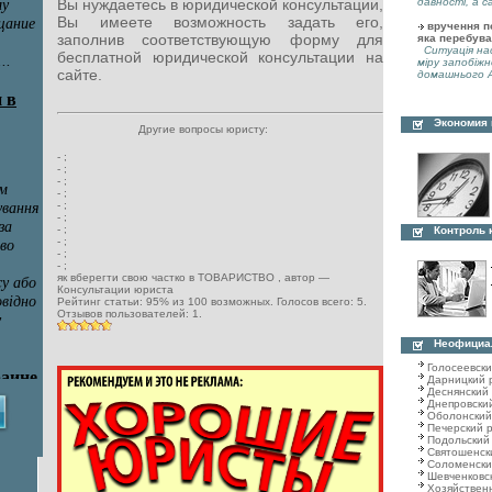
давності, а с
Вы нуждаетесь в юридической консультации,
Вы имеете возможность задать его,
вручення по
заполнив соответствующую форму для
яка перебува
Ситуація нас
бесплатной юридической консультации на
міру запобіжн
сайте.
домашнього А
Экономия
Другие вопросы юристу:
-
;
-
;
-
;
-
;
-
;
-
;
-
;
Контроль 
-
;
-
;
-
;
як вберегти свою частко в ТОВАРИСТВО
, автор —
Консультации юриста
Рейтинг статьи:
95
% из
100
возможных. Голосов всего:
5
.
Отзывов пользователей:
1
.
Неофициа
Голосеевск
Дарницкий 
Деснянский
Днепровски
Оболонский
Печерский 
Подольский
Святошенск
Соломенски
Шевченковс
Хозяйствен