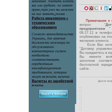
Примечание к 
вопрос: "
До
предприятием
"
08.27.12 в телеф
опубликован на эт
желанию клиента.
Если Вас интере
"Договор управле
Вы нуждаетесь в ю
Вы имеете возм
заполнив соотв
бесплатной юриди
сайте.
Другие воп
-
;
-
;
-
;
-
;
-
;
-
;
-
;
-
;
-
;
-
;