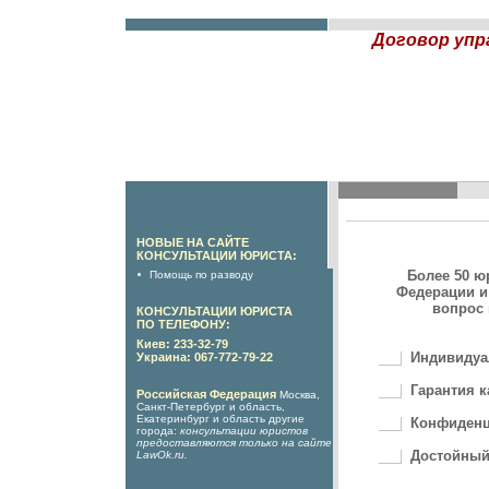
Договор упр
НОВЫЕ НА САЙТЕ
КОНСУЛЬТАЦИИ ЮРИСТА:
Более 50 ю
Помощь по разводу
Федерации и
вопрос 
КОНСУЛЬТАЦИИ ЮРИСТА
ПО ТЕЛЕФОНУ:
Киев: 233-32-79
Индивидуа
Украина: 067-772-79-22
Гарантия к
Российская Федерация
Москва,
Санкт-Петербург и область,
Екатеринбург и область другие
Конфиденц
города:
консультации юристов
предоставляются только на сайте
Достойный
LawOk.ru
.