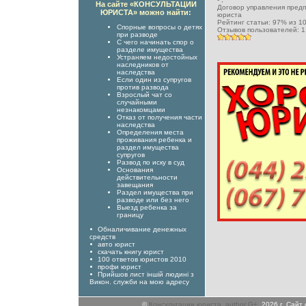
На сайте «КОНСУЛЬТАЦИИ
Договор управления пред
ЮРИСТА» можно найти:
юриста
Рейтинг статьи:
97
% из
1
Спорные вопросы о детях
Отзывов пользователей:
1
при разводе
С чего начинать спор о
разделе имущества
Устраняем недостойных
наследников от
наследства
Если один из супругов
против развода
Взрослый чат со
случайными
незнакомцами
Отказ от получения части
наследства
Определения места
проживания ребенка и
раздел имущества
супругов
Развод по иску в суд
Основания
действительности
завещания
Раздел имущества при
разводе или без него
Выезд ребенка за
границу
Обналичивание денежных
средств
авто юрист
скачать книгу юрист
100 ответов юристов 2010
профи юрист
Прийшов лист іншій людині з
Викон. служби на мою адресу
©
Консультации юриста
,
author G+
, 2026 г. Сай