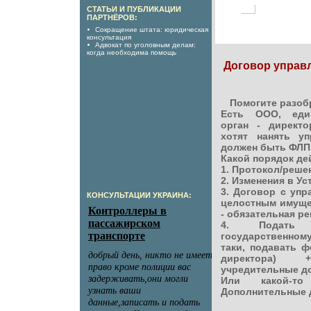
СТАТЬИ И ПУБЛИКАЦИИ
ПАРТНЁРОВ:
Сокращение штата: юридическая
консультация
Адвокат по уголовным делам:
когда необходима помощь
Договор управ
Помогите разоб
Есть ООО, еди
орган - директо
хотят нанять у
должен быть ФЛП
Какой порядок де
1. Протокол/реше
2. Изменения в Ус
3. Договор с уп
КОНСУЛЬТАЦИИ УКРАИНА:
целостным имуще
- обязательная ре
4. Подать 
государственном
таки, подавать ф
директора)
учредительные д
Или какой-то
Дополнительные 