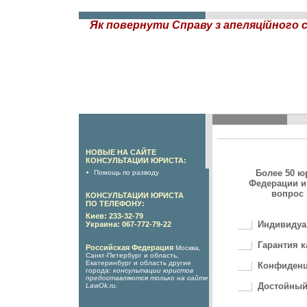
Як повернути Справу з апеляційного с
НОВЫЕ НА САЙТЕ
КОНСУЛЬТАЦИИ ЮРИСТА:
Более 50 ю
Помощь по разводу
Федерации и
вопрос 
КОНСУЛЬТАЦИИ ЮРИСТА
ПО ТЕЛЕФОНУ:
Киев: 233-32-79
Индивидуа
Украина: 067-772-79-22
Гарантия к
Российская Федерация
Москва,
Санкт-Петербург и область,
Екатеринбург и область другие
Конфиденц
города:
консультации юристов
предоставляются только на сайте
Достойный
LawOk.ru
.