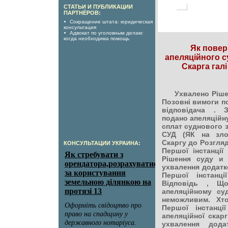
СТАТЬИ И ПУБЛИКАЦИИ
ПАРТНЁРОВ:
Сокращение штата: юридическая
консультация
Адвокат по уголовным делам:
когда необходима помощь
Як повер
апеляційного с
Скарга галі
Ухвалено Ріше
Позовні вимоги п
відповідача . 
подано апеляційну
сплат суднового 
СУД (ЯК на зло
Скаргу до Розгляд
КОНСУЛЬТАЦИИ УКРАИНА:
Першої інстанції
Рішення суду и
ухвалення додатко
Першої інстанц
Відповідь , Що
апеляційному суд
неможливим. Хт
Першої інстанці
апеляційної скарг
ухвалення дода