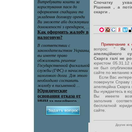
Спочатку ухва
Рішення , а поті
скарги .
Примечание к 
вопрос: "
Як по
апеляційного с
Скарга галі не р
юристом 05.31.12
не был опубликов
сайте по желанию 
Если Вас интересу
повернути Справу 
апеляційна Скарга г
Вы нуждаетесь в ю
Вы имеете возм
заполнив соотв
бесплатной юриди
сайте.
Другие воп