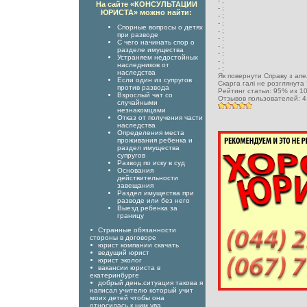
-
;
На сайте «КОНСУЛЬТАЦИИ
-
;
ЮРИСТА» можно найти:
-
;
-
;
Спорные вопросы о детях
-
;
при разводе
-
;
С чего начинать спор о
-
;
разделе имущества
-
;
Устраняем недостойных
-
;
наследников от
-
;
наследства
Як повернути Справу з апе
Если один из супругов
Скарга галі не розглянута
против развода
Рейтинг статьи:
95
% из
1
Взрослый чат со
Отзывов пользователей:
4
случайными
незнакомцами
Отказ от получения части
наследства
Определения места
проживания ребенка и
раздел имущества
супругов
Развод по иску в суд
Основания
действительности
завещания
Раздел имущества при
разводе или без него
Выезд ребенка за
границу
Странные обязанности
стороны в договоре
юрист компании скачать
ведущий юрист
юрист эколог
вакансии юриста в
екатеринбурге
добрый день.ситуация такова я
написал учителю который учит
моих детей чтобы она
относилась к ним ува...