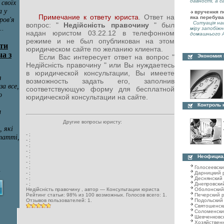
давності, а с
вручення по
Примечание к ответу юриста
. Ответ на
яка перебува
Ситуація нас
вопрос: "
Недійсність правочину
" был
міру запобіжн
надан юристом 03.22.12 в телефонном
домашнього А
режиме и не был опубликован на этом
юридическом сайте по желанию клиента.
Экономия
Если Вас интересует ответ на вопрос "
Недійсність правочину " или Вы нуждаетесь
в юридической консультации, Вы имеете
возможность задать его, заполнив
соответствующую форму для бесплатной
юридической консультации на сайте.
Контроль 
Другие вопросы юристу:
-
;
-
;
-
;
-
;
Неофициа
-
;
-
;
Голосеевск
-
;
Дарницкий 
-
;
Деснянский
-
;
Днепровски
-
;
Оболонский
Недійсність правочину
, автор —
Консультации юриста
Печерский 
Рейтинг статьи:
98
% из
100
возможных. Голосов всего:
1
.
Подольский
Отзывов пользователей:
1
.
Святошенск
Соломенски
Шевченковс
Хозяйствен