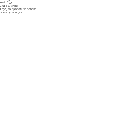
ный Суд
Суд Украины
 суд по правам человека
я консультация