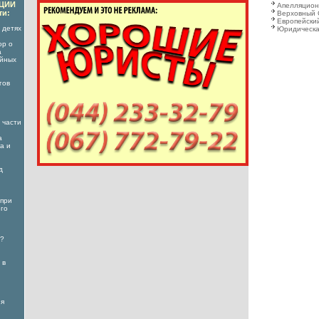
АЦИИ
Апелляцион
ти:
Верховный 
Европейский
 детях
Юридическа
ор о
а
ойных
гов
 части
а
а и
д
 при
его
ы?
 в
ня