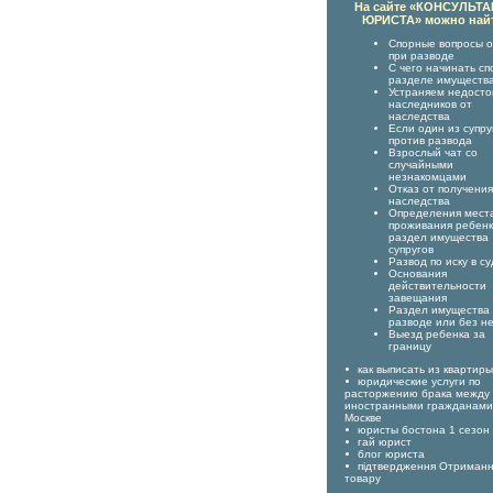
На сайте «КОНСУЛЬТ
ЮРИСТА» можно най
Спорные вопросы о
при разводе
С чего начинать сп
разделе имуществ
Устраняем недост
наследников от
наследства
Если один из супру
против развода
Взрослый чат со
случайными
незнакомцами
Отказ от получения
наследства
Определения мест
проживания ребенк
раздел имущества
супругов
Развод по иску в су
Основания
действительности
завещания
Раздел имущества
разводе или без н
Выезд ребенка за
границу
как выписать из квартир
юридические услуги по
расторжению брака между
иностранными гражданами
Москве
юристы бостона 1 сезон
гай юрист
блог юриста
підтвердження Отриман
товару