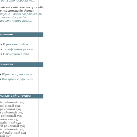
аме: Виник борг за ко...
вісткі з військкомату особі ,
є під домашнім Арешт
тупна : особі звертаючись
ого заходу у виде
решт . Через кільк...
 времени
В режиме on-line
Телефонный режим
С помощью e-mail
качества
Юристы с дипломом
Контроль юрфирмой
льные сайты судов
ий районный cуд
районный cуд
 районный cуд
й районный cуд
 районный суд
районный cуд
 районный cуд
ий районный cуд
й районный cуд
кий районный cуд
ный Суд