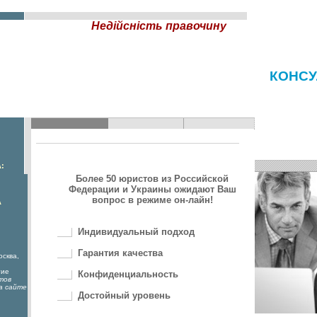
Недійсність правочину
КОНСУ
:
Более 50 юристов из Российской
Федерации и Украины ожидают Ваш
вопрос в режиме он-лайн!
А
Индивидуальный подход
Гарантия качества
осква,
гие
Конфиденциальность
тов
а сайте
Достойный уровень