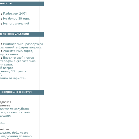
енность
Работаем 24/7!
Не более 30 мин.
Нет ограничений
я по консультации
Внимательно, разборчиво
заполняйте форму вопроса.
Укажите имя, город
проживания.
Введите свой номер
телефона (желательно
ля связи.
й вопрос.
кнопку "Получить
".
вонок от юриста-
 вопросы к юристу:
адвокат
вность
огите пожалуйста
со сроками исковой
именно:
а...
вність
можіть будь ласка
з термінами позовної