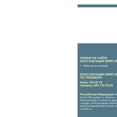
НОВЫЕ НА САЙТЕ
КОНСУЛЬТАЦИИ ЮРИСТА
Помощь по разводу
КОНСУЛЬТАЦИИ ЮРИСТ
ПО ТЕЛЕФОНУ:
Киев: 233-32-79
Украина: 067-772-79-22
Российская Федерация
М
Санкт-Петербург и область,
Екатеринбург и область дру
города:
консультации юрис
предоставляются только н
LawOk.ru
.