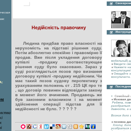
Своеврем
ическая
ам:
Недійсність правочину
Инструкци
Людина придбав право власності на
нерухомість на підставі рішення суду.
Потім абсолютно спокійно і правомірно її
продав. Вже після укладення договору
мобильный) д
купівлі -продажу соотвествующее
Введите сво
рішення суду було скасовано. Зараз у
Нажмите на 
консультацию
суді розглядається позов про визнання
Ожидайте з
договору купівлі -продажу недійсним. Чи
консультанта.
має такий позов судову перспективу з
А:
урахуванням положень ст . 215 ЦК про те
Последние
, що договір повинен відповідати закону
в момент його вчинення. Продавець же
Семейный 
був законним власником і на момент
Исковая да
Ребята, пом
здійснення операції підстав для її
разобраться 
недійсності не було. ? ? ? ? ?
давности, а 
Возник долг з
позовна да
Хлопці, допо
розібратися 