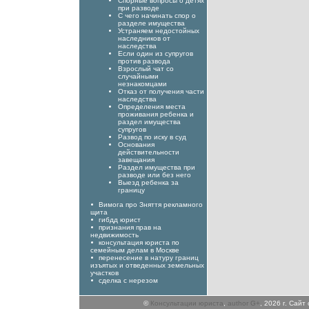
Спорные вопросы о детях
при разводе
С чего начинать спор о
разделе имущества
Устраняем недостойных
наследников от
наследства
Если один из супругов
против развода
Взрослый чат со
случайными
незнакомцами
Отказ от получения части
наследства
Определения места
проживания ребенка и
раздел имущества
супругов
Развод по иску в суд
Основания
действительности
завещания
Раздел имущества при
разводе или без него
Выезд ребенка за
границу
Вимога про Зняття рекламного
щита
гибдд юрист
признания прав на
недвижимость
консультация юриста по
семейным делам в Москве
перенесение в натуру границ
изъятых и отведенных земельных
участков
сделка с нерезом
©
Консультации юриста
,
author G+
, 2026 г. Сай