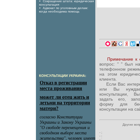
Сокращение штата: юридическая
консультация
Адвокат по уголовным делам:
когда необходима помощь
Примечание к 
вопрос: "
" был н
телефонном режим
на этом юридиче
КОНСУЛЬТАЦИИ УКРАИНА:
клиента.
Если Вас интересу
или Вы нуждае
консультации, В
задать его, зап
форму для бесп
консультации на са
Другие воп
-
;
-
;
-
;