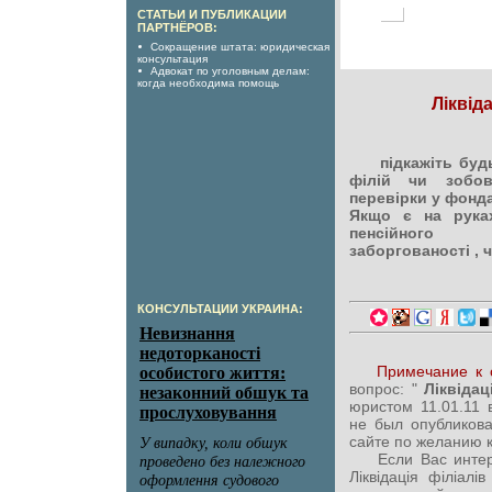
СТАТЬИ И ПУБЛИКАЦИИ
ПАРТНЁРОВ:
Сокращение штата: юридическая
консультация
Адвокат по уголовным делам:
когда необходима помощь
Ліквіда
підкажіть будь 
філій чи зобов
перевірки у фонда
Якщо є на рука
пенсійного 
заборгованості , 
КОНСУЛЬТАЦИИ УКРАИНА:
Примечание к 
вопрос: "
Ліквідац
юристом 11.01.11
не был опубликов
сайте по желанию 
Если Вас интерес
Ліквідація філіал