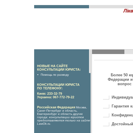
Лікв
НОВЫЕ НА САЙТЕ
КОНСУЛЬТАЦИИ ЮРИСТА:
Более 50 ю
Помощь по разводу
Федерации и
вопрос 
КОНСУЛЬТАЦИИ ЮРИСТА
ПО ТЕЛЕФОНУ:
Киев: 233-32-79
Индивидуа
Украина: 067-772-79-22
Гарантия к
Российская Федерация
Москва,
Санкт-Петербург и область,
Екатеринбург и область другие
Конфиденц
города:
консультации юристов
предоставляются только на сайте
Достойный
LawOk.ru
.