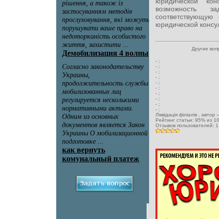
юридической кон
возможность за
соответствующую
юридической консул
Другие воп
-
;
-
;
-
;
-
;
-
;
-
;
-
;
-
;
-
;
-
;
Ліквідація філіалів
, автор
Рейтинг статьи:
95
% из
1
Отзывов пользователей:
1