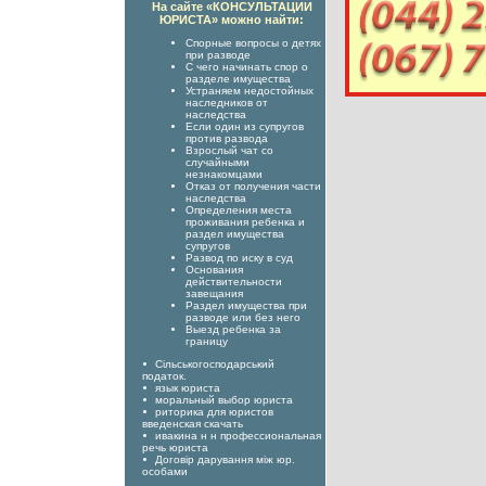
На сайте «КОНСУЛЬТАЦИИ
ЮРИСТА» можно найти:
Спорные вопросы о детях
при разводе
С чего начинать спор о
разделе имущества
Устраняем недостойных
наследников от
наследства
Если один из супругов
против развода
Взрослый чат со
случайными
незнакомцами
Отказ от получения части
наследства
Определения места
проживания ребенка и
раздел имущества
супругов
Развод по иску в суд
Основания
действительности
завещания
Раздел имущества при
разводе или без него
Выезд ребенка за
границу
Сільськогосподарський
податок.
язык юриста
моральный выбор юриста
риторика для юристов
введенская скачать
ивакина н н профессиональная
речь юриста
Договір дарування між юр.
особами