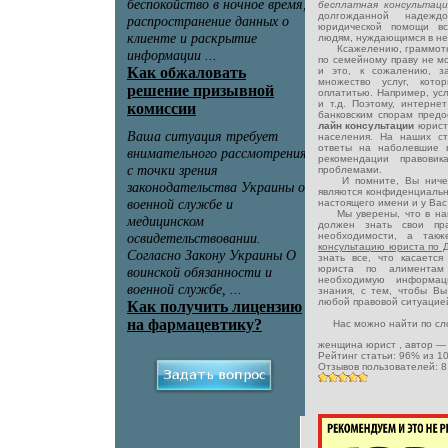
бесплатная консульта
долгожданной надежд
юридической помощи в
людям, нуждающимся в не
Ксажелению, граммотная
по семейному праву не м
и это, к сожалению, з
множество услуг, кото
оплатитью. Например, ус
и т.д. Поэтому, интерне
банковским спорам пред
лайн консультации
юрист
населения. На наших с
ответы на наболевшие 
рекомендации правовик
проблемами.
И помните, Вы ничего
являются конфиденциальн
настоящего имени и у Вас 
Мы уверены, что в наш
должен знать свои пр
необходимости, а такж
консультацию юриста по
знать все, что касаетс
юриста по алимента
необходимую информац
знания, с тем, чтобы Вы
любой правовой ситуацие
Нас можно найти по сло
женщина юрист
, автор 
Рейтинг статьи:
96
% из
1
Отзывов пользователей:
8