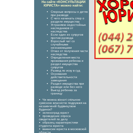
На сайте «КОНСУЛЬТАЦИИ
ЮРИСТА» можно найти:
Спорные вопросы о детях
при разводе
С чего начинать спор о
разделе имущества
Устраняем недостойных
наследников от
наследства
Если один из супругов
против развода
Взрослый чат со
случайными
незнакомцами
Отказ от получения части
наследства
Определения места
проживания ребенка и
раздел имущества
супругов
Развод по иску в суд
Основания
действительности
завещания
Раздел имущества при
разводе или без него
Выезд ребенка за
границу
Чи можна візнаті спільною
сумісною власністю подружжя на
незакінченій будівніцтвом
будинок?
зеленоград юрист
проведение опроса
свидетелей по делу
образец характеристики
студента юриста
вакансии юриста в московской
области