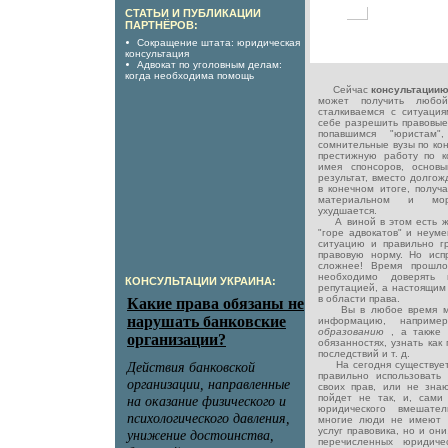
СТАТЬИ И ПУБЛИКАЦИИ
ПАРТНЁРОВ:
Сокращение штата: юридическая
консультация
Адвокат по уголовным делам:
когда необходима помощь
Сейчас
консультации
может получить любо
сталкиваемся с ситуация
себе разрешить правовы
попавшимся "юристам"
сомнительные вузы по кон
престижную работу по к
имея спонсоров, основ
результат, вместо долго
в конечном итоге, получа
материальном и мор
ухудшается.
А виной в этом есть ж
"горе адвокатов" и неум
ситуацию и правильно г
правовую норму. Но исп
сложнее! Время прошло
необходимо доверять
КОНСУЛЬТАЦИИ УКРАИНА:
репутацией, а настоящим
в области права.
Вы в любое время мож
информацию, наприм
образованию
, а также
обязанностях, узнать как
последствий и т. д.
На сегодня существует 
правильно использовать
своих прав, или не знают
пойдет не так, и, сами
юридического вмешател
многие люди не имеют 
услуг правовика, но и он
перечисленных юридиче