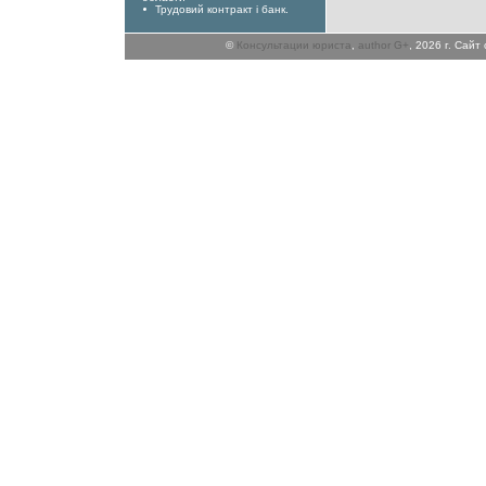
Трудовий контракт і банк.
©
Консультации юриста
,
author G+
, 2026 г. Сай