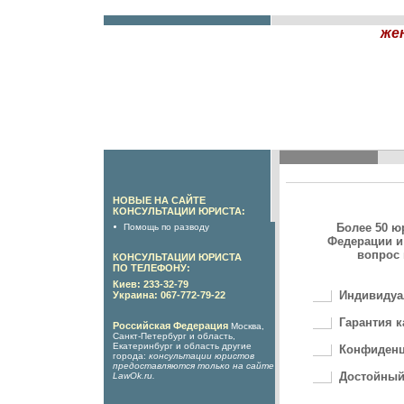
же
НОВЫЕ НА САЙТЕ
КОНСУЛЬТАЦИИ ЮРИСТА:
Более 50 ю
Помощь по разводу
Федерации и
вопрос 
КОНСУЛЬТАЦИИ ЮРИСТА
ПО ТЕЛЕФОНУ:
Киев: 233-32-79
Индивидуа
Украина: 067-772-79-22
Гарантия к
Российская Федерация
Москва,
Санкт-Петербург и область,
Екатеринбург и область другие
Конфиденц
города:
консультации юристов
предоставляются только на сайте
Достойный
LawOk.ru
.