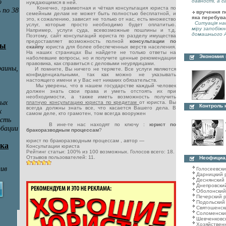
давності, а с
нуждающимся в ней.
Конечно, граммотная и чёткая консультация юриста по
вручення по
семейным делам не может быть полностью бесплатной, и
яка перебува
это, к сожалению, зависит не только от нас, есть множество
Ситуація нас
услуг, которые просто необходимо будет оплатитью.
міру запобіжн
Например, услуги суда, всевозможные пошлины и т.д.
домашнього А
Поэтому, сайт консультаций юриста по разделу имущества
предоставляет возможность полной
консультации по
скайпу
юриста для более обеспеченных верств населения.
На наших страницах Вы найдете не только ответы на
Экономия
наболевшие вопросы, но и получите ценные рекомендации
правовика, как справиться с деловыми неурядицами.
И помните, Вы ничего не теряете. Все услуги являются
конфиденциальными, так как можно не указывать
настоящего имени и у Вас нет никаких обязательств.
Мы уверены, что в нашем государстве каждый человек
должен знать свои права и уметь отстоять их при
необходимости, а также иметь возможность получить
платную консультацию юриста по кредитам
от юриста. Вы
Контроль 
всегда должны знать все, что касается Вашего дела. В
самом деле, кто грамотен, том всегда вооружен
В ине-те нас находят по ключу :
юрист по
бракоразводным процессам
?
юрист по бракоразводным процессам
, автор —
Консультации юриста
Рейтинг статьи:
100
% из
100
возможных. Голосов всего:
18
.
Отзывов пользователей:
11
.
Неофициа
Голосеевск
Дарницкий 
Деснянский
Днепровски
Оболонский
Печерский 
Подольский
Святошенск
Соломенски
Шевченковс
Хозяйствен