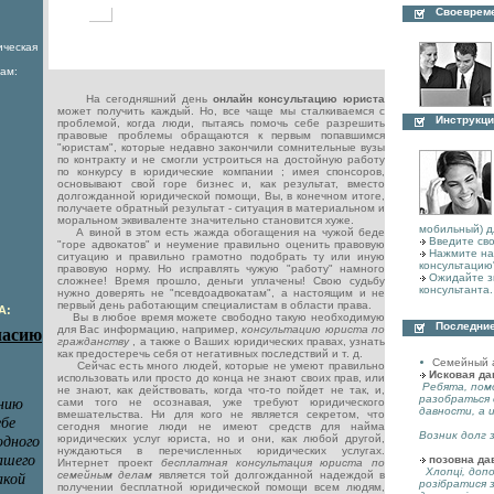
Своеврем
ическая
ам:
На сегодняшний день
онлайн консультацию юриста
может получить каждый. Но, все чаще мы сталкиваемся с
Инструкци
проблемой, когда люди, пытаясь помочь себе разрешить
правовые проблемы обращаются к первым попавшимся
"юристам", которые недавно закончили сомнительные вузы
по контракту и не смогли устроиться на достойную работу
по конкурсу в юридические компании ; имея спонсоров,
основывают свой горе бизнес и, как результат, вместо
долгожданной юридической помощи, Вы, в конечном итоге,
получаете обратный результат - ситуация в материальном и
моральном эквиваленте значительно становится хуже.
мобильный) д
А виной в этом есть жажда обогащения на чужой беде
Введите сво
"горе адвокатов" и неумение правильно оценить правовую
Нажмите на 
ситуацию и правильно грамотно подобрать ту или иную
консультацию
правовую норму. Но исправлять чужую "работу" намного
Ожидайте з
сложнее! Время прошло, деньги уплачены! Свою судьбу
консультанта.
нужно доверять не "псевдоадвокатам", а настоящим и не
первый день работающим специалистам в области права.
А:
Вы в любое время можете свободно такую необходимую
Последние
для Вас информацию, например,
консультацию юриста по
гражданству
, а также о Ваших юридических правах, узнать
как предостеречь себя от негативных последствий и т. д.
Семейный 
Сейчас есть много людей, которые не умеют правильно
Исковая да
использовать или просто до конца не знают своих прав, или
Ребята, пом
не знают, как действовать, когда что-то пойдет не так, и,
разобраться 
сами того не осознавая, уже требуют юридического
давности, а 
вмешательства. Ни для кого не является секретом, что
сегодня многие люди не имеют средств для найма
Возник долг з
юридических услуг юриста, но и они, как любой другой,
нуждаються в перечисленных юридических услугах.
позовна да
Интернет проект
бесплатная консультация юриста по
Хлопці, допо
семейным делам
является той долгожданной надеждой в
розібратися 
получении бесплатной юридической помощи всем людям,