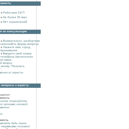
енность
Работаем 24/7!
Не более 30 мин.
Нет ограничений
я по консультации
Внимательно, разборчиво
заполняйте форму вопроса.
Укажите имя, город
проживания.
Введите свой номер
телефона (желательно
ля связи.
й вопрос.
кнопку "Получить
".
вонок от юриста-
 вопросы к юристу:
адвокат
вность
огите пожалуйста
со сроками исковой
именно:
а...
вність
можіть будь ласка
з термінами позовної