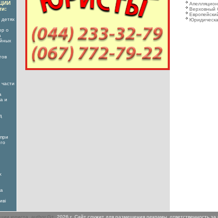
АЦИИ
Апелляцион
ти:
Верховный 
Европейский
 детях
Юридическа
ор о
а
ойных
гов
 части
а
а и
д
 при
его
х
ва
иві
ации юриста
,
author G+
, 2026 г. Сайт служит для размещения рекламы, ответственность за