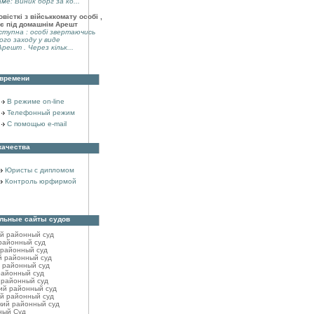
аме: Виник борг за ко...
вісткі з військкомату особі ,
є під домашнім Арешт
тупна : особі звертаючись
ого заходу у виде
решт . Через кільк...
 времени
В режиме on-line
Телефонный режим
С помощью e-mail
качества
Юристы с дипломом
Контроль юрфирмой
льные сайты судов
ий районный cуд
районный cуд
 районный cуд
й районный cуд
 районный суд
районный cуд
 районный cуд
ий районный cуд
й районный cуд
кий районный cуд
ный Суд