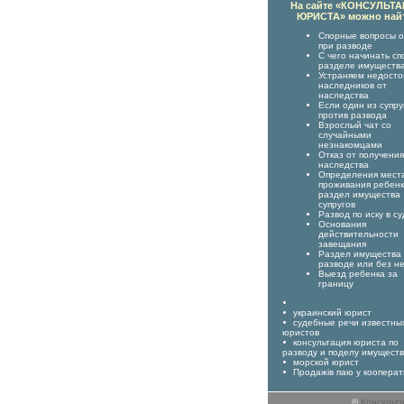
На сайте «КОНСУЛЬТ
ЮРИСТА» можно най
Спорные вопросы о
при разводе
С чего начинать сп
разделе имуществ
Устраняем недост
наследников от
наследства
Если один из супру
против развода
Взрослый чат со
случайными
незнакомцами
Отказ от получения
наследства
Определения мест
проживания ребенк
раздел имущества
супругов
Развод по иску в су
Основания
действительности
завещания
Раздел имущества
разводе или без н
Выезд ребенка за
границу
украинский юрист
судебные речи известны
юристов
консультация юриста по
разводу и поделу имущест
морской юрист
Продажів паю у кооперат
©
Консульт