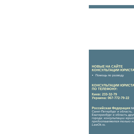
НОВЫЕ НА САЙТЕ
КОНСУЛЬТАЦИИ ЮРИСТА
Помощь по разводу
КОНСУЛЬТАЦИИ ЮРИСТ
ПО ТЕЛЕФОНУ:
Киев: 233-32-79
Украина: 067-772-79-22
Российская Федерация
М
Санкт-Петербург и область,
Екатеринбург и область дру
города:
консультации юрис
предоставляются только н
LawOk.ru
.