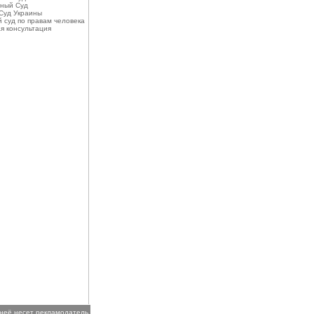
ный Суд
Суд Украины
 суд по правам человека
я консультация
 неё несет рекламодатель.