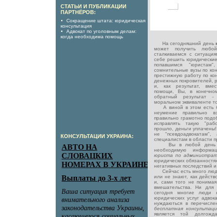
СТАТЬИ И ПУБЛИКАЦИИ
ПАРТНЁРОВ:
Сокращение штата: юридическая
консультация
Адвокат по уголовным делам:
когда необходима помощь
На сегодняшний день
может получить любо
сталкиваемся с ситуация
себе решить юридически
попавшимся "юристам"
сомнительные вузы по кон
престижную работу по кон
денежных покровителей, 
и, как результат, вме
помощи, Вы, в конечно
обратный результат -
моральном эквиваленте то
А виной в этом есть бе
неумение правильно в
правильно грамотно подо
исправлять такую "раб
прошло, деньги уплачены
не "псевдоадвокатам",
КОНСУЛЬТАЦИИ УКРАИНА:
специалистам в области п
Вы в любой день не
необходимую информа
юриста по администра
юридических обязанностях
негативных последствий и 
Сейчас есть много людей
или не знают, как действо
и, сами того не понимая
вмешательства. Ни для 
сегодня многие люди 
юридических услуг адвока
нуждаються в перечисле
бесплатная консультац
является той долгожд