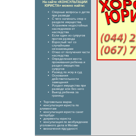
На сайте «КОНСУЛЬТАЦИИ
ЮРИСТА» можно найти:
Спорные вопросы о детях
при разводе
С чего начинать спор о
разделе имущества
Устраняем недостойных
наследников от
наследства
Если один из супругов
против развода
Взрослый чат со
случайными
незнакомцами
Отказ от получения части
наследства
Определения места
проживания ребенка и
раздел имущества
супругов
Развод по иску в суд
Основания
действительности
завещания
Раздел имущества при
разводе или без него
Выезд ребенка за
границу
Торговельна марка
консультация юриста по
алиментам
консультация юриста санкт
петербург
документы юриста
консультация по возбуждению
уголовного дела в Москве
визначення підсудності