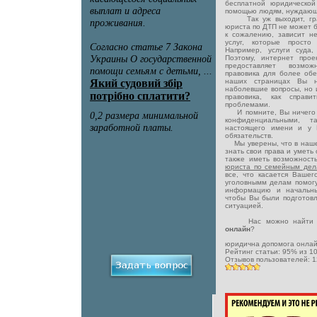
бесплатной юридическо
помощью людям, нуждающ
Так уж выходит, грамм
юриста по ДТП не может б
к сожалению, зависит не
услуг, которые просто
Например, услуги суда
Поэтому, интернет прое
предоставляет возм
правовика для более обе
наших страницах Вы н
наболевшие вопросы, но 
правовика, как справ
проблемами.
И помните, Вы ничего н
конфиденциальными, 
настоящего имени и у 
обязательств.
Мы уверены, что в наше
знать свои права и уметь
также иметь возможност
юриста по семейным де
все, что касается Вашег
уголовнымм делам помог
информацию и начальны
чтобы Вы были подготовл
ситуацией.
Нас можно найти п
онлайн
?
юридична допомога онла
Рейтинг статьи:
95
% из
1
Отзывов пользователей:
1