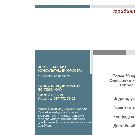
юридичн
НОВЫЕ НА САЙТЕ
КОНСУЛЬТАЦИИ ЮРИСТА:
Более 50 ю
Помощь по разводу
Федерации и
вопрос 
КОНСУЛЬТАЦИИ ЮРИСТА
ПО ТЕЛЕФОНУ:
Киев: 233-32-79
Индивидуа
Украина: 067-772-79-22
Гарантия к
Российская Федерация
Москва,
Санкт-Петербург и область,
Екатеринбург и область другие
Конфиденц
города:
консультации юристов
предоставляются только на сайте
Достойный
LawOk.ru
.