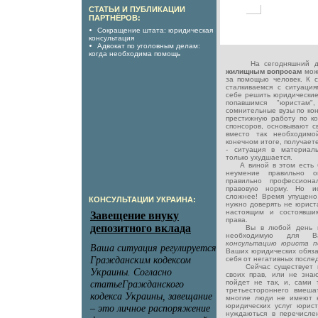
СТАТЬИ И ПУБЛИКАЦИИ
ПАРТНЁРОВ:
Сокращение штата: юридическая
консультация
Адвокат по уголовным делам:
когда необходима помощь
На сегодняшний 
жилищным вопросам
мож
за помощью человек. К 
сталкиваемся с ситуация
себе решить юридически
попавшимся "юристам"
сомнительные вузы по кон
престижную работу по к
спонсоров, основывают св
вместо так необходимо
конечном итоге, получает
- ситуация в материал
только ухудшается.
А виной в этом есть бе
неумение правильно о
правильно профессион
правовую норму. Но ис
сложнее! Время упущено
КОНСУЛЬТАЦИИ УКРАИНА:
нужно доверять не юрист
настоящим и состоявши
права.
Вы в любой день нед
необходимую для В
консультацию юриста 
Ваших юридических обязан
себя от негативных последс
Сейчас существует мн
своих прав, или не знают
пойдет не так, и, сами 
третьестороннего вмеша
многие люди не имеют 
юридических услуг юрист
нуждаються в перечисле