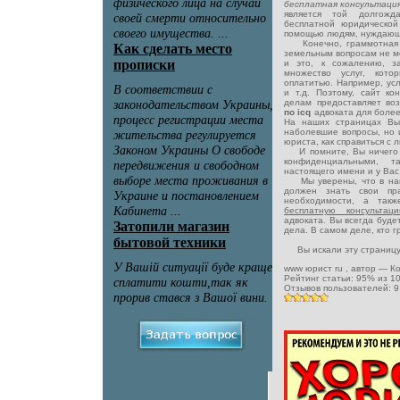
бесплатная консультаци
является той долгожд
бесплатной юридическо
помощью людям, нуждающ
Конечно, граммотная и 
земельным вопросам не м
и это, к сожалению, з
множество услуг, кото
оплатитью. Например, ус
и т.д. Поэтому, сайт к
делам предоставляет во
по icq
адвоката для боле
На наших страницах Вы
наболевшие вопросы, но 
юриста, как справиться с
И помните, Вы ничего н
конфиденциальными, 
настоящего имени и у Вас 
Мы уверены, что в наш
должен знать свои пр
необходимости, а такж
бесплатную консульт
адвоката. Вы всегда буде
дела. В самом деле, кто 
Вы искали эту страницу
www юрист ru
, автор —
К
Рейтинг статьи:
95
% из
1
Отзывов пользователей:
9