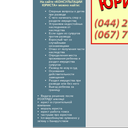
На сайте «КОНСУЛЬТАЦИИ
ЮРИСТА» можно найти:
Спорные вопросы о детях
при разводе
С чего начинать спор о
разделе имущества
Устраняем недостойных
наследников от
наследства
Если один из супругов
против развода
Взрослый чат со
случайными
незнакомцами
Отказ от получения части
наследства
Определения места
проживания ребенка и
раздел имущества
супругов
Развод по иску в суд
Основания
действительности
завещания
Раздел имущества при
разводе или без него
Выезд ребенка за
границу
Видача решение после
РОЗГЛЯДУ апеляції
юрист в строительной
компании
мораль юриста
юрист работа томск
частушки про юристов
Ісп виробництво зупинено у
зв'язку з банкрутством