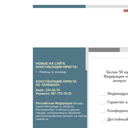
w
НОВЫЕ НА САЙТЕ
КОНСУЛЬТАЦИИ ЮРИСТА:
Более 50 ю
Помощь по разводу
Федерации и
вопрос 
КОНСУЛЬТАЦИИ ЮРИСТА
ПО ТЕЛЕФОНУ:
Киев: 233-32-79
Индивидуа
Украина: 067-772-79-22
Гарантия к
Российская Федерация
Москва,
Санкт-Петербург и область,
Екатеринбург и область другие
Конфиденц
города:
консультации юристов
предоставляются только на сайте
Достойный
LawOk.ru
.