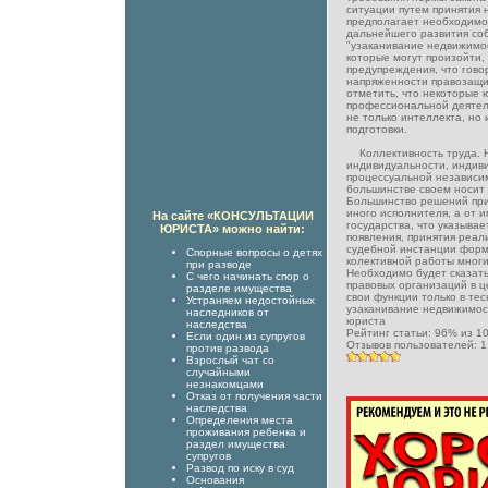
ситуации путем принятия
предполагает необходимо
дальнейшего развития соб
"узаканивание недвижимо
которые могут произойти,
предупреждения, что гово
напряженности правозащи
отметить, что некоторые 
профессиональной деятел
не только интеллекта, но
подготовки.
Коллективность труда. Н
индивидуальности, индив
процессуальной независи
большинстве своем носит 
Большинство решений при
иного исполнителя, а от 
На сайте «КОНСУЛЬТАЦИИ
государства, что указывае
ЮРИСТА» можно найти:
появления, принятия реал
судебной инстанции форм
Спорные вопросы о детях
колективной работы многи
при разводе
Необходимо будет сказать
С чего начинать спор о
правовых организаций в ц
разделе имущества
свои функции только в те
Устраняем недостойных
узаканивание недвижимо
наследников от
юриста
наследства
Рейтинг статьи:
96
% из
1
Если один из супругов
Отзывов пользователей:
1
против развода
Взрослый чат со
случайными
незнакомцами
Отказ от получения части
наследства
Определения места
проживания ребенка и
раздел имущества
супругов
Развод по иску в суд
Основания