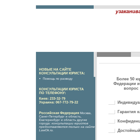
узаканив
НОВЫЕ НА САЙТЕ
КОНСУЛЬТАЦИИ ЮРИСТА:
Более 50 ю
Помощь по разводу
Федерации и
вопрос 
КОНСУЛЬТАЦИИ ЮРИСТА
ПО ТЕЛЕФОНУ:
Киев: 233-32-79
Индивидуа
Украина: 067-772-79-22
Гарантия к
Российская Федерация
Москва,
Санкт-Петербург и область,
Екатеринбург и область другие
Конфиденц
города:
консультации юристов
предоставляются только на сайте
Достойный
LawOk.ru
.