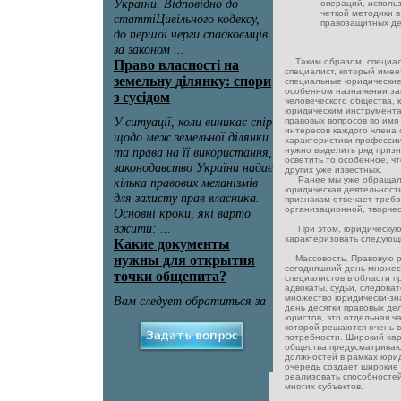
операций, исполь
четкой методики 
правозащитных де
Таким образом, специали
специалист, который име
специальные юридические 
особенном назначении зак
человеческого общества, 
юридическим инструмента
правовых вопросов во имя
интересов каждого члена
характеристики профессии
нужно выделить ряд призн
осветить то особенное, ч
других уже известных.
Ранее мы уже обращали
юридическая деятельност
признакам отвечает требо
организационной, творчес
При этом, юридическую
характеризовать следующ
Массовость. Правовую р
сегодняшний день множес
специалистов в области п
адвокаты, судьи, следоват
множество юридически-зн
день десятки правовых де
юристов, это отдельная ч
которой решаются очень 
потребности. Широкий хар
общества предусматриваю
должностей в рамках юрид
очередь создает широкие 
реализовать способностей
многих субъектов.