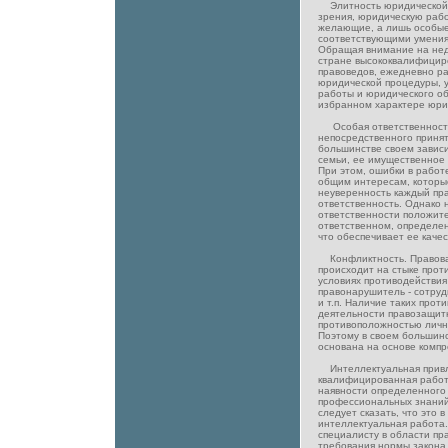
Элитность юридической п
зрения, юридическую рабо
желающие, а лишь особы
соответствующими умения
Обращая внимание на нед
стране высококвалифицир
правоведов, ежедневно р
юридической процедуры, 
работы и юридического об
избранном характере юри
Особая ответственность
непосредственного принят
большинстве своем зависи
семьи, ее имущественное
При этом, ошибки в работе
общим интересам, которы
неуверенность каждый пр
ответственность. Однако 
ответственности положите
ответственном, определе
что обеспечивает ее качес
Конфликтность. Правовая
происходит на стыке прот
условиях противодействия
правонарушитель - сотруд
и т.п. Наличие таких про
деятельности правозащит
противоположностью личн
Поэтому в своем большинс
основана на основе компр
Интеллектуальная привле
квалифицированная работ
наявности определенного 
профессиональных знаний.
следует сказать, что это 
интеллектуальная работа.
специалисту в области пр
требования нормы закона 