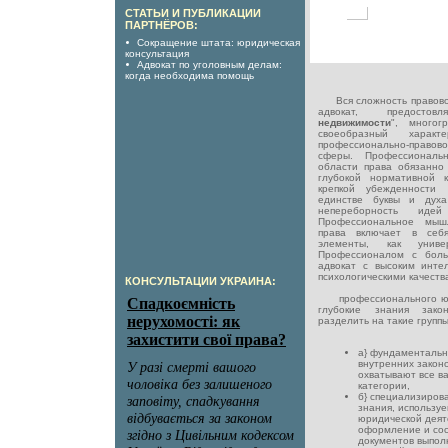
СТАТЬИ И ПУБЛИКАЦИИ
ПАРТНЁРОВ:
Сокращение штата: юридическая
консультация
Адвокат по уголовным делам:
когда необходима помощь
Вся сложность правовой
адвокат, предосто
недвижимости
", многог
своеобразный характ
профессионально-правов
сферы. Профессиональ
области права обязанно
глубокой нормативной к
крепкой убежденности 
единстве буквы и духа
непереборность иде
Профессиональное мыш
права включает в себ
элементы, как униве
Профессионалом с боль
адвокат с высоким инте
психологическими качеств
КОНСУЛЬТАЦИИ УКРАИНА:
профессионального юри
глубокие знания зако
разделить на такие группы
а} фундаментальн
внутренних закон
охватывают все в
категории,
б} специализиров
знания, использу
юридической деят
оформление и со
документов выпол