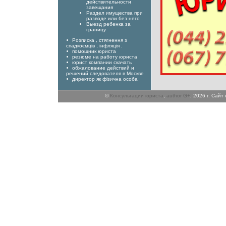
действительности
завещания
Раздел имущества при
разводе или без него
Выезд ребенка за
границу
Розписка , стягнення з
спадкоємців , інфляція .
помощник юриста
резюме на работу юриста
юрист компании скачать
обжалование действий и
решений следователя в Москве
директор як фізична особа
©
Консультации юриста
,
author G+
, 2026 г. Сай