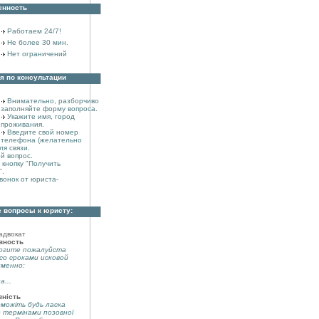
енность
Работаем 24/7!
Не более 30 мин.
Нет ограничений
я по консультации
Внимательно, разборчиво
заполняйте форму вопроса.
Укажите имя, город
проживания.
Введите свой номер
телефона (желательно
ля связи.
й вопрос.
кнопку "Получить
".
вонок от юриста-
 вопросы к юристу:
адвокат
вность
огите пожалуйста
со сроками исковой
именно:
а...
вність
можіть будь ласка
з термінами позовної