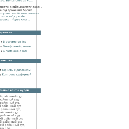
аме: Виник борг за ко...
вісткі з військкомату особі ,
є під домашнім Арешт
тупна : особі звертаючись
ого заходу у виде
решт . Через кільк...
 времени
В режиме on-line
Телефонный режим
С помощью e-mail
качества
Юристы с дипломом
Контроль юрфирмой
льные сайты судов
ий районный cуд
районный cуд
 районный cуд
й районный cуд
 районный суд
районный cуд
 районный cуд
ий районный cуд
й районный cуд
кий районный cуд
ный Суд