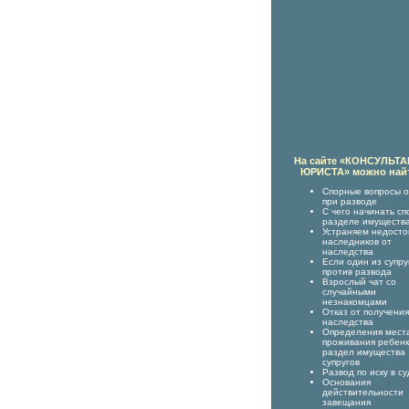
На сайте «КОНСУЛЬТ
ЮРИСТА» можно най
Спорные вопросы о
при разводе
С чего начинать сп
разделе имуществ
Устраняем недост
наследников от
наследства
Если один из супру
против развода
Взрослый чат со
случайными
незнакомцами
Отказ от получения
наследства
Определения мест
проживания ребенк
раздел имущества
супругов
Развод по иску в су
Основания
действительности
завещания