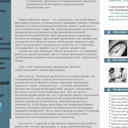
давності, а с
и операций, применения определенных средств и
определенной методики в ходе решения
вручення по
юридических дел.
яка перебува
Ситуація нас
міру запобіжн
домашнього А
Таким образом, юрист - это специалист, который имеет
фундаментальные и специальные правовые знания, глубоко
уверен в особенном предназначении права и законности
для человеческого общества, квалифицировано использует
Экономия
юридические инструменты при принятии решений
юридических проблем во имя защиты прав и законных
интересов граждан. Для общей характеристики профессии
специалиста в области права необходимо выделить ряд
черт, которые дают возможность осветить то особенное,
что выделяет эту профессию от других профессий.
Ранее мы уже обращали Ваше внимание, что правовая
работа в своем большинстве по своим признакам отвечает
требованиям управленческо-организационной, творческого
Контроль 
труда.
При этом, юридическую профессию принято
характеризовать такими факторами.
Массовость. Правовую деятельность осуществляют на
сегодняшний день тысячи уполномоченных на то
специалистов в области права например: прокуроры,
адвокаты, судьи, следователи..., которые выполняют
множество юридических действий, решают ежедневно
Неофициа
десятки и сотни тысяч правовых дел. Это не просто
огромная армия юристов, это отдельная сфера социальной
Голосеевск
деятельности, где решаются очень важные вопросы,
Дарницкий 
удовлетворяются потребности. Широкий характер и
Деснянский
значимость этой сферы для общества предусматривают
Днепровски
наличие большого количества специальностей в рамках
Оболонский
правовой профессии. Это в свою очередь создает огромные
Печерский 
возможности для реализации своих способностей и
Подольский
творческого потенциала многих субъектов.
Святошенск
Соломенски
Элитность. С другой точки зрения, юридическую работу
Шевченковс
выполняют не все желающие, а лишь уполномоченные
Хозяйствен