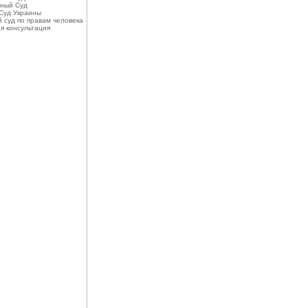
ный Суд
Суд Украины
 суд по правам человека
я консультация