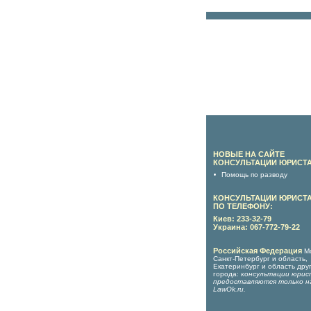
НОВЫЕ НА САЙТЕ
КОНСУЛЬТАЦИИ ЮРИСТА
Помощь по разводу
КОНСУЛЬТАЦИИ ЮРИСТ
ПО ТЕЛЕФОНУ:
Киев: 233-32-79
Украина: 067-772-79-22
Российская Федерация
М
Санкт-Петербург и область,
Екатеринбург и область дру
города:
консультации юрис
предоставляются только н
LawOk.ru
.