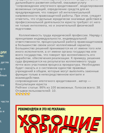
дальнейшего развития событий, оказывая услугу
"сопровождение ипотечного кредитования", моделирование
возможных ситуаций, определение средств для их
предупреждения, что говорит об интеллектуальной
напряженности правозащитной работы. При этом, следует
отметить, что отдельные юридически значимые действия в
профессиональной деятельности юриста требуют от него
не только интеллекта, но и значительной физической
подготовки.
Коллективность труда юридической профессии. Наряду с
принципами индивидуальности, индивидуальной
ответственности, процессуальной работа правозащитников
в большинстве своем носит коллективный характер.
Большинство решений принимаются не от имени того или
иного исполнителя, а от имени органа государства или
АЦИИ
всего государства, что говорит про коллективность его
ти:
выработки, обеспечения реализации. К примеру, решение
суда формируется на результатах коллективного труда
 детях
почти всех участников процесса прокуратура. Необходимо
будет сказать и о системном единстве правовых
ор о
учреждений в общем, которые могут выполнять законные
а
функции только в непосредственном контакте и
ойных
взаимодействии.
сопровождение ипотечного кредитования
, автор —
Консультации юриста
гов
Рейтинг статьи:
96
% из
100
возможных. Голосов всего:
38
.
Отзывов пользователей:
10
.
 части
а
а и
д