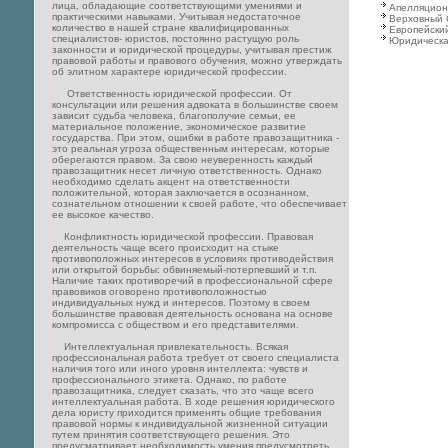
лица, обладающие соответствующими умениями и
Апелляцион
практическими навыками. Учитывая недостаточное
Верховный 
количество в нашей стране квалифицированных
Европейский
специалистов- юристов, постоянно растущую роль
Юридическа
законности и юридической процедуры, учитывая престиж
правовой работы и правового обучения, можно утверждать
об элитном характере юридической профессии.
Ответственность юридической профессии. От
консультации или решения адвоката в большинстве своем
зависит судьба человека, благополучие семьи, ее
материальное положение, экономическое развитие
государства. При этом, ошибки в работе правозащитника -
это реальная угроза общественным интересам, которые
оберегаются правом. За свою неуверенность каждый
правозащитник несет личную ответственность. Однако
необходимо сделать акцент на ответственности
положительной, которая заключается в осознанном,
сознательном отношении к своей работе, что обеспечивает
ее высокое качество.
Конфликтность юридической профессии. Правовая
деятельность чаще всего происходит на стыке
противоположных интересов в условиях противодействия
или открытой борьбы: обвиняемый-потерпевший и т.п.
Наличие таких противоречий в профессиональной сфере
правовиков оговорено противоположностью
индивидуальных нужд и интересов. Поэтому в своем
большинстве правовая деятельность основана на основе
компромисса с обществом и его представителями.
Интеллектуальная привлекательность. Всякая
профессиональная работа требует от своего специалиста
наличия того или иного уровня интеллекта: чувств и
профессионального этикета. Однако, по работе
правозащитника, следует сказать, что это чаще всего
интеллектуальная работа. В ходе решения юридического
дела юристу приходится применять общие требования
правовой нормы к индивидуальной жизненной ситуации
путем принятия соответствующего решения. Это
предусматривает необходимость умения предусмотреть