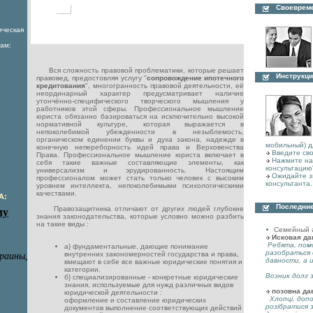
Своеврем
ическая
ам:
Вся сложность правовой проблематики, которые решает
Инструкци
правовед, предостовляя услугу "
сопровождение ипотечного
кредитования
", многогранность правовой деятельности, её
неординарный характер предусматривает наличие
утончённо-специфического творческого мышления у
работников этой сферы. Профессиональное мышление
юриста обязанно базироваться на исключительно высокой
нормативной культуре, которая выражается в
непоколебимой убежденности в незыблемость,
органическом единении буквы и духа закона, надежде в
мобильный) д
конечную непереборность идей права и Верховенства
Введите сво
Права. Профессиональное мышление юриста включает в
Нажмите на 
себя такие важные составляющие элементы, как
консультацию
универсализм и эрудированность. Настоящим
Ожидайте з
профессионалом может стать только человек с высоким
консультанта.
уровнем интеллекта, непоколебимыми психологическими
качествами.
А:
Последние
Правозащитника отличают от других людей глубокие
знания законодательства, которые условно можно разбить
на такие виды :
Семейный 
Исковая да
Ребята, пом
а} фундаментальные, дающие понимание
разобраться 
внутренних закономерностей государства и права,
давности, а 
вмещают в себе все важные юридические понятия и
категории,
Возник долг з
б} специализированные - конкретные юридические
знания, используемые для нужд различных видов
позовна да
юридической деятельности :
Хлопці, допо
оформление и составление юридических
розібратися 
документов выполнение соответствующих действий