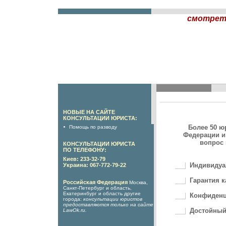
смотрет
НОВЫЕ НА САЙТЕ
КОНСУЛЬТАЦИИ ЮРИСТА:
Более 50 ю
Помощь по разводу
Федерации и
вопрос 
КОНСУЛЬТАЦИИ ЮРИСТА
ПО ТЕЛЕФОНУ:
Киев: 233-32-79
Индивидуа
Украина: 067-772-79-22
Гарантия к
Российская Федерация
Москва,
Санкт-Петербург и область,
Екатеринбург и область другие
Конфиденц
города:
консультации юристов
предоставляются только на сайте
Достойный
LawOk.ru
.