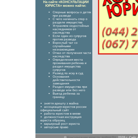
На сайте «КОНСУЛЬТАЦИИ
ЮРИСТА» можно найти:
Спорные вопросы о детях
при разводе
С чего начинать спор о
разделе имущества
Устраняем недостойных
наследников от
наследства
Если один из супругов
против развода
Взрослый чат со
случайными
незнакомцами
Отказ от получения части
наследства
Определения места
проживания ребенка и
раздел имущества
супругов
Развод по иску в суд
Основания
действительности
завещания
Раздел имущества при
разводе или без него
Выезд ребенка за
границу
зняття арешту з майна
ассоциация юристов россии
официальный сайт
работа юристом в киеве
должностная инструкция
юриста образец
карьерный рост юриста
авторське право
©
Консультации юриста
,
author G+
, 2026 г. Сай