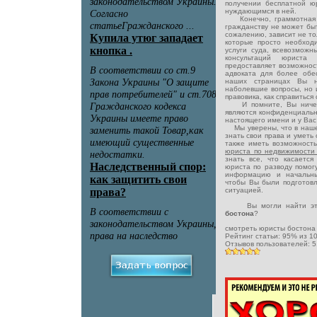
получении бесплатной ю
нуждающимся в ней.
Конечно, граммотная и 
гражданству не может быт
сожалению, зависит не тол
которые просто необход
услуги суда, всевозможн
консультаций юриста
предоставляет возможно
адвоката для более обе
наших страницах Вы н
наболевшие вопросы, но 
правовика, как справитьс
И помните, Вы ничего
являются конфиденциальн
настоящего имени и у Вас 
Мы уверены, что в наше
знать свои права и уметь
также иметь возможност
юриста по недвижимост
знать все, что касаетс
юриста по разводу помог
информацию и начальны
чтобы Вы были подготовл
ситуацией.
Вы могли найти эту
бостона
?
смотреть юристы бостон
Рейтинг статьи:
95
% из
1
Отзывов пользователей:
5