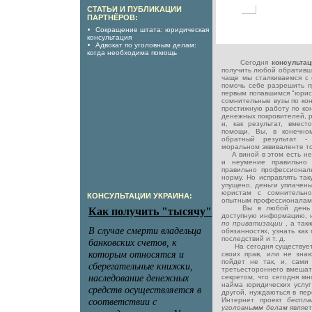
СТАТЬИ И ПУБЛИКАЦИИ
ПАРТНЁРОВ:
Сокращение штата: юридическая
консультация
Адвокат по уголовным делам:
когда необходима помощь
Сегодня
консульта
получить любой обративши
чаще мы сталкиваемся с 
помочь себе разрешить 
первым попавшимся "юрис
сомнительные вузы по кон
престижную работу по кон
денежных покровителей, 
и, как результат, вмес
помощи, Вы, в конечно
обратный результат -
моральном эквиваленте то
А виной в этом есть нед
и неумение правильно 
правильно профессионал
норму. Но исправлять так
упущено, деньги уплачены
юристам с сомнительно
КОНСУЛЬТАЦИИ УКРАИНА:
опытным профессионалам 
Вы в любой день не
доступную информацию, 
по приватизации
, а так
обязанностях, узнать как
последствий и т. д.
На сегодня существует 
своих прав, или не знают
пойдет не так, и, сами
третьестороннего вмешате
секретом, что сегодня м
найма юридических услуг
другой, нуждаються в пер
Интернет проект
беспл
уголовнымм делам
являе