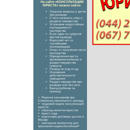
На сайте «КОНСУЛЬТАЦИИ
ЮРИСТА» можно найти:
Спорные вопросы о детях
при разводе
С чего начинать спор о
разделе имущества
Устраняем недостойных
наследников от
наследства
Если один из супругов
против развода
Взрослый чат со
случайными
незнакомцами
Отказ от получения части
наследства
Определения места
проживания ребенка и
раздел имущества
супругов
Развод по иску в суд
Основания
действительности
завещания
Раздел имущества при
разводе или без него
Выезд ребенка за
границу
Рішення засновніків про
Створення навчального закладу
трудовой кодекс консультация
юриста:
образцы визиток юристов
юрист года
подготовка договора цессии в
Москве
повторная экспертиза для
признания недееспособным?