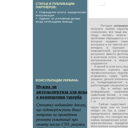
СТАТЬИ И ПУБЛИКАЦИИ
ПАРТНЁРОВ:
Сокращение штата: юридическая
консультация
Адвокат по уголовным делам:
когда необходима помощь
Сегодня
жилищну
получить любой обрати
сожалению, все чаще мы 
люди, пытаясь помочь
проблемы обращаются к п
которые недавно зако
контракту и не смогли ус
конкурсу в хорошие
покровителей, регистри
результат, вместо долго
в конечном итоге, получа
материальном и мораль
ухудшается.
А виной в этом есть неу
правильно оценить пр
профессионально подобр
исправлять такую "раб
упущено, деньги уплачены
КОНСУЛЬТАЦИИ УКРАИНА:
не "псевдоадвокатам",
работающим специалистам
Вы в любое время 
информацию, наприм
семейным делам
, а та
узнать как предостеречь 
т. д.
Сейчас существует мн
своих прав, или не знают
пойдет не так, и, сами 
юридического вмешатель
секретом, что сегодня м
найма юридических услуг 
перечисленных юридиче
бесплатная консультац