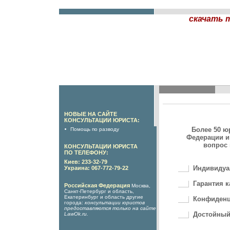
скачать 
НОВЫЕ НА САЙТЕ
КОНСУЛЬТАЦИИ ЮРИСТА:
Более 50 ю
Помощь по разводу
Федерации и
вопрос 
КОНСУЛЬТАЦИИ ЮРИСТА
ПО ТЕЛЕФОНУ:
Киев: 233-32-79
Индивидуа
Украина: 067-772-79-22
Гарантия к
Российская Федерация
Москва,
Санкт-Петербург и область,
Екатеринбург и область другие
Конфиденц
города:
консультации юристов
предоставляются только на сайте
Достойный
LawOk.ru
.