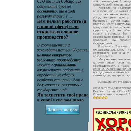
той долгожданной наде
юридической помощи всем
Ксажелению, граммотная
по выселению не может б
это, к сожалению, зависит
услуг, которые просто
Например, услуги суда
Поэтому, сайт консульта
предоставляет возможнос
юриста для более обес
наших страницах Вы н
наболевшие вопросы, но 
правовика, как справ
неурядицами.
И помните, Вы ничего н
конфиденциальными, 
настоящего имени и у 
обязательств.
Мы уверены, что в наш
должен знать свои пр
необходимости, а также
лайн консультации юри
всегда должны знать все,
самом деле, кто грамотен
Вы нашли эту страницу
скачать тесты для юристо
Рейтинг статьи:
99
% из
1
Отзывов пользователей:
1