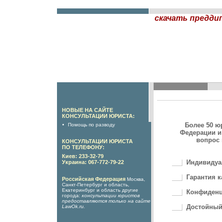
скачать предди
НОВЫЕ НА САЙТЕ
КОНСУЛЬТАЦИИ ЮРИСТА:
Более 50 ю
Помощь по разводу
Федерации и
вопрос 
КОНСУЛЬТАЦИИ ЮРИСТА
ПО ТЕЛЕФОНУ:
Киев: 233-32-79
Индивидуа
Украина: 067-772-79-22
Гарантия к
Российская Федерация
Москва,
Санкт-Петербург и область,
Екатеринбург и область другие
Конфиденц
города:
консультации юристов
предоставляются только на сайте
Достойный
LawOk.ru
.