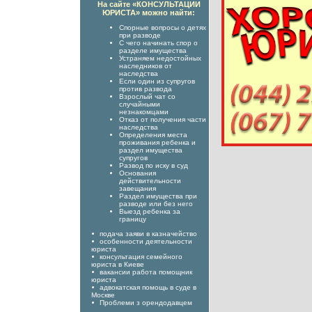
На сайте «КОНСУЛЬТАЦИИ
ЮРИСТА» можно найти:
Спорные вопросы о детях
при разводе
С чего начинать спор о
разделе имущества
Устраняем недостойных
наследников от
наследства
Если один из супругов
против развода
Взрослый чат со
случайными
незнакомцами
Отказ от получения части
наследства
Определения места
проживания ребенка и
раздел имущества
супругов
Развод по иску в суд
Основания
действительности
завещания
Раздел имущества при
разводе или без него
Выезд ребенка за
границу
подача заяви в казначейство
особенности деятельности
юриста
консультация семейного
юриста в Киеве
вакансии работа помощник
юриста
адвокатская помощь в суде в
Москве
Проблеми з орендодавцем