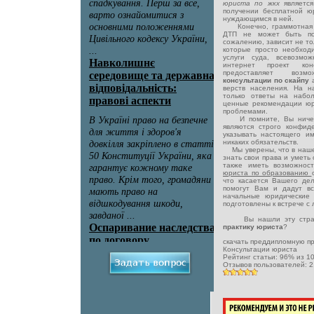
юриста по жкх
являетс
получении бесплатной ю
нуждающимся в ней.
Конечно, граммотная и 
ДТП не может быть пол
сожалению, зависит не тол
которые просто необход
услуги суда, всевозмо
интернет проект ко
предоставляет возмож
консультации по скайпу
верств населения. На 
только ответы на набо
ценные рекомендации юри
проблемами.
И помните, Вы ничего
являются строго конфид
указывать настоящего и
никаких обязательств.
Мы уверены, что в наше
знать свои права и уметь
также иметь возможнос
юриста по образованию
что касается Вашего де
помогут Вам и дадут в
начальные юридические
подготовлены к встрече с
Вы нашли эту стра
практику юриста
?
скачать преддипломную п
Консультации юриста
Рейтинг статьи:
96
% из
1
Отзывов пользователей:
2