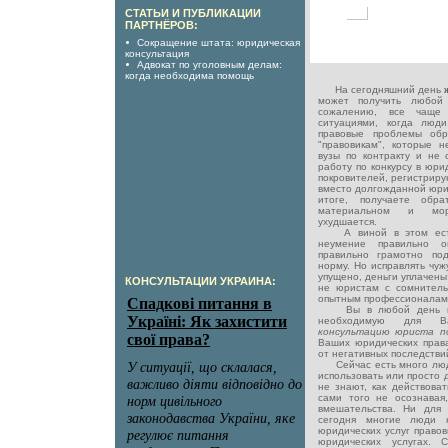
СТАТЬИ И ПУБЛИКАЦИИ
ПАРТНЁРОВ:
Сокращение штата: юридическая
консультация
Адвокат по уголовным делам:
когда необходима помощь
На сегодняшний день
может получить любой
сожалению, все чаще
ситуациями, когда люд
правовые проблемы обр
"правовикам", которые 
вузы по контракту и не 
работу по конкурсу в юр
покровителей, регистрирую
вместо долгожданной юри
итоге, получаете обра
материальном и мор
ухудшается.
А виной в этом есть 
неумение правильно о
правильно грамотно по
норму. Но исправлять чуж
упущено, деньги уплачены
КОНСУЛЬТАЦИИ УКРАИНА:
не юристам с сомнитель
опытным профессионалам 
Вы в любой день нед
необходимую для В
консультацию юриста п
Ваших юридических права
от негативных последствий 
Сейчас есть много люде
использовать или просто 
не знают, как действоват
сами того не осознавая
вмешательства. Ни для 
сегодня многие люди 
юридических услуг правов
юридических услугах.