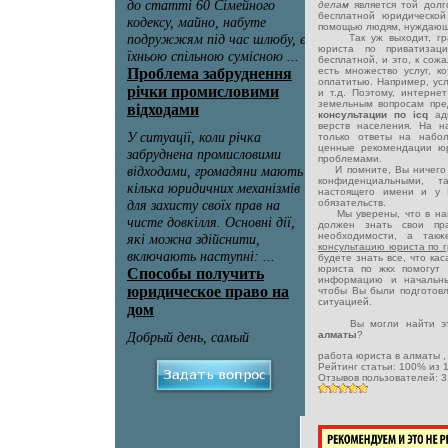
делам
является той дол
бесплатной юридическо
помощью людям, нуждающ
Так уж выходит, грамм
юриста по приватизац
бесплатной, и это, к сож
есть множество услуг, к
оплатитью. Например, ус
и т.д. Поэтому, интерне
земельным вопросам пре
консультации по icq
ад
верств населения. На 
только ответы на набо
ценные рекомендации юр
проблемами.
И помните, Вы ничего н
конфиденциальными, 
настоящего имени и у 
обязательств.
Мы уверены, что в наш
должен знать свои пр
необходимости, а такж
консультацию юриста по 
будете знать все, что ка
юриста по жкх помогут
информацию и начальны
чтобы Вы были подготовл
ситуацией.
Вы могли найти эту
алматы
?
работа юриста в алматы
Рейтинг статьи:
100
% из
Отзывов пользователей:
3