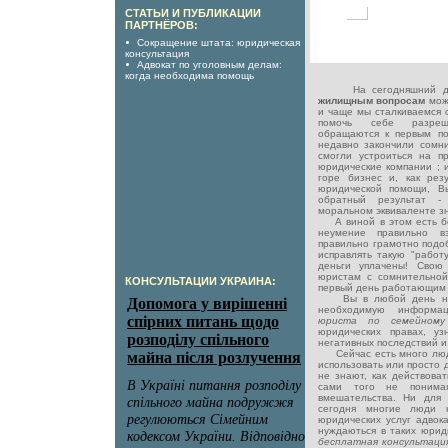
СТАТЬИ И ПУБЛИКАЦИИ
ПАРТНЁРОВ:
Сокращение штата: юридическая
консультация
Адвокат по уголовным делам:
когда необходима помощь
На сегодняшний 
жилищным вопросам
мож
и чаще мы сталкиваемся с
помочь себе разреш
обращаются к первым по
недавно закончили сомни
смогли устроиться на п
юридические компании ; 
горе бизнес и, как рез
юридической помощи, Вы
обратный результат -
моральном эквиваленте зн
А виной в этом есть без
неумение правильно в
правильно грамотно подо
исправлять такую "работ
деньги уплачены! Свою
юристам с сомнительной
КОНСУЛЬТАЦИИ УКРАИНА:
первый день работающим 
Вы в любой день неде
необходимую информа
юриста по семейном
юридических правах, уз
негативных последствий и 
Сейчас есть много люде
использовать или просто 
не знают, как действоват
сами того не понимая
вмешательства. Ни для 
сегодня многие люди 
юридических услуг адвока
нуждаються в таких юриди
бесплатная консультац