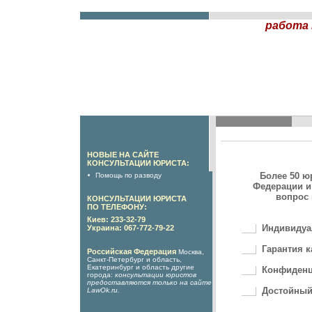
работа
НОВЫЕ НА САЙТЕ
КОНСУЛЬТАЦИИ ЮРИСТА:
Более 50 ю
Помощь по разводу
Федерации и
вопрос 
КОНСУЛЬТАЦИИ ЮРИСТА
ПО ТЕЛЕФОНУ:
Киев: 233-32-79
Индивидуа
Украина: 067-772-79-22
Гарантия к
Российская Федерация
Москва,
Санкт-Петербург и область,
Екатеринбург и область другие
Конфиденц
города:
консультации юристов
предоставляются только на сайте
Достойный
LawOk.ru
.