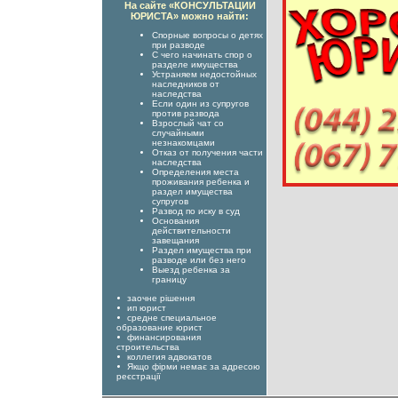
На сайте «КОНСУЛЬТАЦИИ
ЮРИСТА» можно найти:
Спорные вопросы о детях
при разводе
С чего начинать спор о
разделе имущества
Устраняем недостойных
наследников от
наследства
Если один из супругов
против развода
Взрослый чат со
случайными
незнакомцами
Отказ от получения части
наследства
Определения места
проживания ребенка и
раздел имущества
супругов
Развод по иску в суд
Основания
действительности
завещания
Раздел имущества при
разводе или без него
Выезд ребенка за
границу
заочне рішення
ип юрист
средне специальное
образование юрист
финансирования
строительства
коллегия адвокатов
Якщо фірми немає за адресою
реєстрації