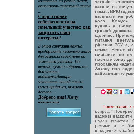
законів і констит
закони як хочуть
немає. ВРЮ відпов
впливати на роб
коло. Комусь в
кудись у цьому 
грошей держава 
щорічно. Причому,
питання врегул
рішення ВСУ є, а
немає. Невже ні
вирішити це пи
послати заяву до 
проханням надати
Закону про судов
займається тлума
Примечание к 
вопрос: "
Повернен
відмові відкрити
надан юристом 0
режиме и не был
юридическом сайте