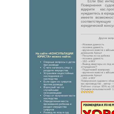
Если Вас интерес
Повернення судов
відкрити кас.п
нуждаетесь в юрид
имеете возможност
соответствующую
юридической консул
Другие воп
-
Исковая давность
-
позовна давність
-
вручення повісткі з військ
домашнім Арешт
На сайте «КОНСУЛЬТАЦИИ
-
Посылка из-за рубежа
ЮРИСТА» можно найти:
-
позовна давність
-
162- я ККУ
Спорные вопросы о детях
-
Вывод квартиры из под и
при разводе
отчуждение?
С чего начинать спор о
-
Податковий компроміс
разделе имущества
-
вручення повісткі з військ
Устраняем недостойных
домашнім Арешт
наследников от
-
162- я ККУ
наследства
Повернення судового збору
Если один из супругов
кас.проізводство
, автор 
против развода
Рейтинг статьи:
95
% из
1
Взрослый чат со
Отзывов пользователей:
1
случайными
незнакомцами
Отказ от получения части
наследства
Определения места
проживания ребенка и
раздел имущества
супругов
Развод по иску в суд