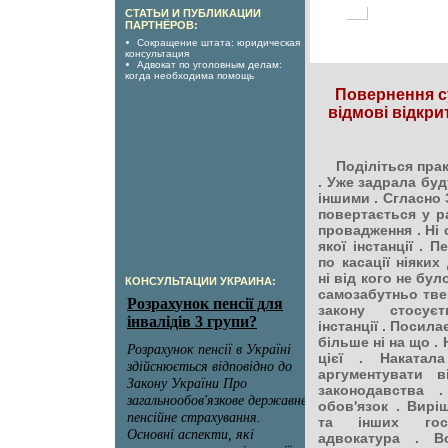
СТАТЬИ И ПУБЛИКАЦИИ
ПАРТНЁРОВ:
Сокращение штата: юридическая
консультация
Адвокат по уголовным делам:
когда необходима помощь
Повернення с
відмові відкри
Поділіться прак
. Уже задрала буд
іншими . Сгласно З
повертається у ра
провадження . Ні 
якої інстанції . 
по касації ніяких
ні від кого не бу
КОНСУЛЬТАЦИИ УКРАИНА:
самозабутньо тве
закону стосує
інстанції . Посила
більше ні на що . 
цієї . Накатал
аргументувати 
законодавства 
обов'язок . Вирі
та інших гос.
адвокатура . В