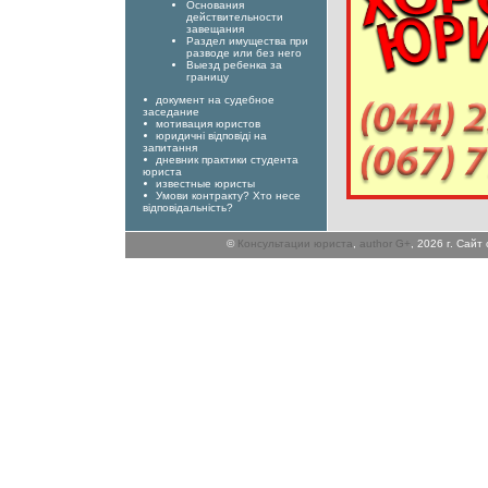
Основания
действительности
завещания
Раздел имущества при
разводе или без него
Выезд ребенка за
границу
документ на судебное
заседание
мотивация юристов
юридичні відповіді на
запитання
дневник практики студента
юриста
известные юристы
Умови контракту? Хто несе
відповідальність?
©
Консультации юриста
,
author G+
, 2026 г. Сай