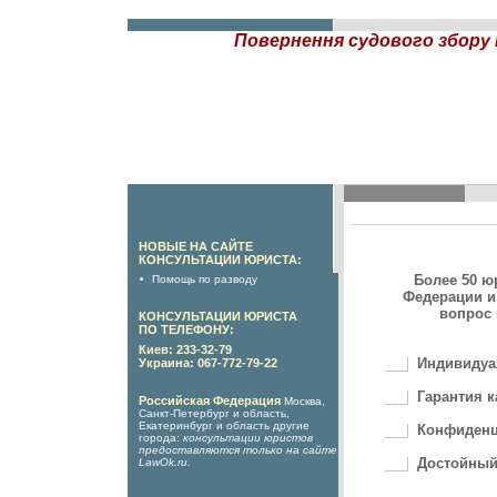
Повернення судового збору 
НОВЫЕ НА САЙТЕ
КОНСУЛЬТАЦИИ ЮРИСТА:
Более 50 ю
Помощь по разводу
Федерации и
вопрос 
КОНСУЛЬТАЦИИ ЮРИСТА
ПО ТЕЛЕФОНУ:
Киев: 233-32-79
Индивидуа
Украина: 067-772-79-22
Гарантия к
Российская Федерация
Москва,
Санкт-Петербург и область,
Екатеринбург и область другие
Конфиденц
города:
консультации юристов
предоставляются только на сайте
Достойный
LawOk.ru
.