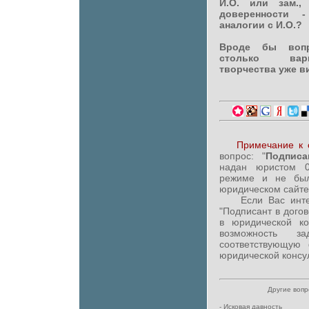
И.О. или зам.,
доверенности 
аналогии с И.О.?
Вроде бы вопр
столько вар
творчества уже ви
Примечание к 
вопрос: "
Подпис
надан юристом 0
режиме и не был
юридическом сайте
Если Вас интере
"Подписант в дого
в юридической ко
возможность за
соответствующую
юридической консул
Другие воп
-
Исковая давность