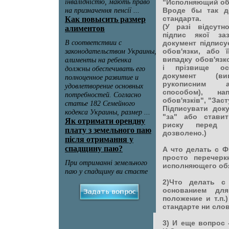
"Исполняющий об
Вроде бы так д
стандарта.
(У разі відсутн
підпис якої за
документ підписує
обов'язки, або 
випадку обов'язк
і прізвище ос
документ (ви
рукописним 
способом), нап
обов'язків", "Заст
Підписувати док
"за" або стави
риску перед 
дозволено.)
А что делать с Ф
просто перечер
исполняющего об
2)Что делать с
основанием для
положение и т.п.
стандарте ни слов
3) И еще вопрос 