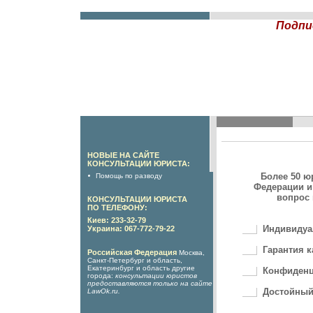
Подпи
НОВЫЕ НА САЙТЕ
КОНСУЛЬТАЦИИ ЮРИСТА:
Более 50 ю
Помощь по разводу
Федерации и
вопрос 
КОНСУЛЬТАЦИИ ЮРИСТА
ПО ТЕЛЕФОНУ:
Киев: 233-32-79
Индивидуа
Украина: 067-772-79-22
Гарантия к
Российская Федерация
Москва,
Санкт-Петербург и область,
Екатеринбург и область другие
Конфиденц
города:
консультации юристов
предоставляются только на сайте
Достойный
LawOk.ru
.