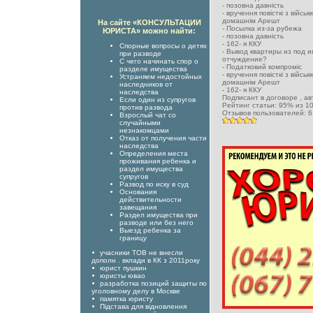
-
позовна давність
-
вручення повісткі з військ
домашнім Арешт
На сайте «КОНСУЛЬТАЦИИ
-
Посылка из-за рубежа
ЮРИСТА» можно найти:
-
позовна давність
-
162- я ККУ
Спорные вопросы о детях
-
Вывод квартиры из под и
при разводе
отчуждение?
С чего начинать спор о
-
Податковий компроміс
разделе имущества
-
вручення повісткі з військ
Устраняем недостойных
домашнім Арешт
наследников от
-
162- я ККУ
наследства
Подписант в договоре
, а
Если один из супругов
Рейтинг статьи:
95
% из
1
против развода
Отзывов пользователей:
6
Взрослый чат со
случайными
незнакомцами
Отказ от получения части
наследства
Определения места
проживания ребенка и
раздел имущества
супругов
Развод по иску в суд
Основания
действительности
завещания
Раздел имущества при
разводе или без него
Выезд ребенка за
границу
учасники ТОВ не внесли
дополн . вклади в КК з 2011року
юрист пушкин
юристы ювао
разработка позиций защиты по
уголовному делу в Москве
памятка юристу
Підстава для відновлення