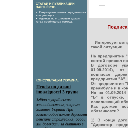
СТАТЬИ И ПУБЛИКАЦИИ
ПАРТНЁРОВ:
Сокращение штата: юридическая
консультация
Адвокат по уголовным делам:
когда необходима помощь
Подписа
Интересует вопр
такой ситуации.
На предприятие "
почтой пришел пр
В договоре ука
01.09.2014), о
подписал дирек
предприятия "А".
КОНСУЛЬТАЦИИ УКРАИНА:
От предприятия "Б
преамбуле и в кон
Но на 01.09.2014
"Б" в отпуске, 
исполняющий обя
Как должен пос
обязанности?
1) В конце дог
"Директор пред