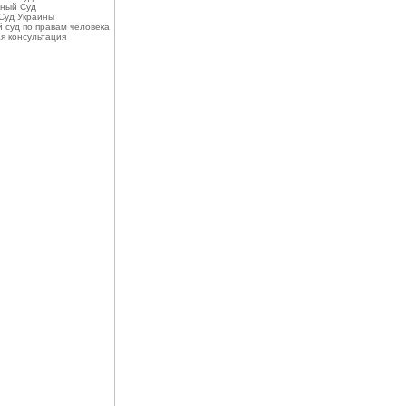
ный Суд
Суд Украины
 суд по правам человека
я консультация