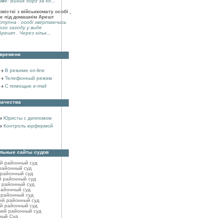
аме: Виник борг за ко...
вісткі з військкомату особі ,
є під домашнім Арешт
тупна : особі звертаючись
ого заходу у виде
решт . Через кільк...
 времени
В режиме on-line
Телефонный режим
С помощью e-mail
качества
Юристы с дипломом
Контроль юрфирмой
льные сайты судов
ий районный cуд
районный cуд
 районный cуд
й районный cуд
 районный суд
районный cуд
 районный cуд
ий районный cуд
й районный cуд
кий районный cуд
ный Суд