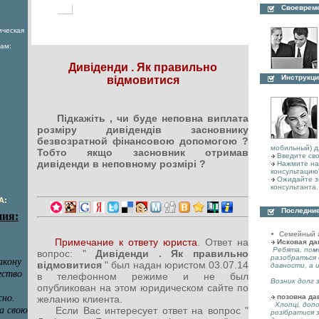
Своеврем
ическая
ам:
Дивіденди . Як правильно
Инструкци
відмовитися
Підкажіть , чи буде неповна виплата
розміру дивідендів засновнику
безвозратной фінансовою допомогою ?
мобильный) д
Тобто якщо засновник отримав
Введите сво
дивіденди в неповному розмірі ?
Нажмите на 
консультацию
Ожидайте з
консультанта.
А:
Последние
Семейный 
Примечание к ответу юриста
. Ответ на
Исковая да
Ребята, пом
вопрос: "
Дивіденди . Як правильно
разобраться 
відмовитися
" был надан юристом 03.07.14
давности, а 
в телефонном режиме и не был
Возник долг з
опубликован на этом юридическом сайте по
позовна да
желанию клиента.
Хлопці, допо
Если Вас интересует ответ на вопрос "
розібратися 