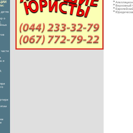
АЦИИ
Апелляцион
ти:
Верховный 
Европейский
 детях
Юридическа
ор о
а
ойных
гов
 части
а
а и
д
 при
его
артири
иятии
ким
ое