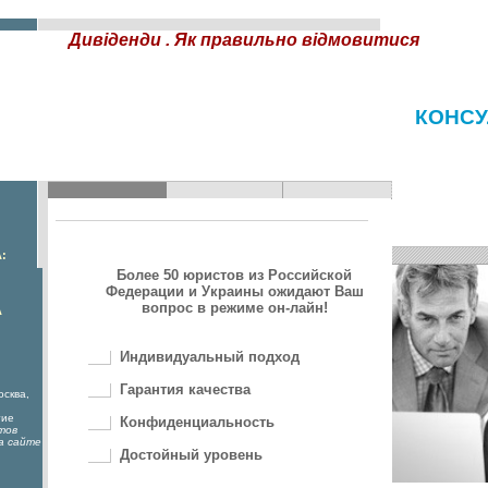
Дивіденди . Як правильно відмовитися
КОНСУ
:
Более 50 юристов из Российской
Федерации и Украины ожидают Ваш
вопрос в режиме он-лайн!
А
Индивидуальный подход
Гарантия качества
осква,
гие
Конфиденциальность
тов
а сайте
Достойный уровень