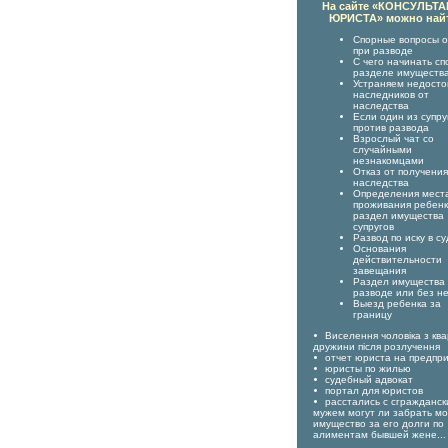
На сайте «КОНСУЛЬТ
ЮРИСТА» можно най
Спорные вопросы о
при разводе
С чего начинать сп
разделе имуществ
Устраняем недост
наследников от
наследства
Если один из супру
против развода
Взрослый чат со
случайными
незнакомцами
Отказ от получения
наследства
Определения мест
проживания ребенк
раздел имущества
супругов
Развод по иску в су
Основания
действительности
завещания
Раздел имущества
разводе или без н
Выезд ребенка за
границу
Виселення чоловіка з кв
дружини після розлучення
отчет юриста на предпр
юристы по жилью
судебный адвокат
портал для юристов
расстались с сгражданс
мужем могут ли забрать м
имущество за его долги по
алиментам бывшей жене...