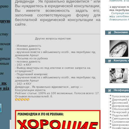
давності, а с
Дивіденди . Як правильно відмовитися " или
Вы нуждаетесь в юридической консультации,
вручення по
Вы имеете возможность задать его,
яка перебува
Ситуація нас
заполнив соответствующую форму для
міру запобіжн
бесплатной юридической консультации на
домашнього А
сайте.
Экономия
Другие вопросы юристам:
-
Исковая давность
-
позовна давність
-
вручення повісткі з військкомату особі , яка перебуває під
домашнім Арешт
-
Посылка из-за рубежа
Контроль 
-
позовна давність
-
162- я ККУ
-
Вывод квартиры из под ипотеки и снятие запрета на
отчуждение?
-
Податковий компроміс
-
вручення повісткі з військкомату особі , яка перебуває під
домашнім Арешт
-
162- я ККУ
Дивіденди . Як правильно відмовитися
, автор —
Неофициа
Консультации юриста
Рейтинг статьи:
100
% из
100
возможных. Голосов всего:
17
.
Голосеевск
Отзывов пользователей:
6
.
Дарницкий 
Деснянский
Днепровски
Оболонский
Печерский 
Подольский
Святошенск
Соломенски
Шевченковс
Хозяйствен