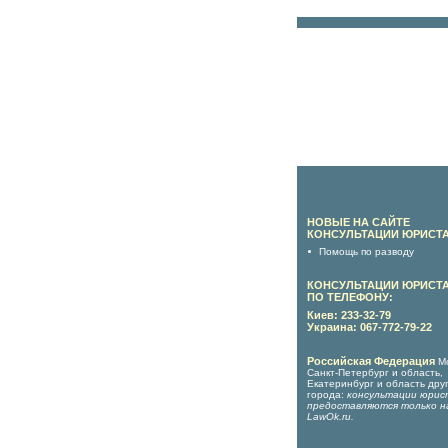
НОВЫЕ НА САЙТЕ
КОНСУЛЬТАЦИИ ЮРИСТА
Помощь по разводу
КОНСУЛЬТАЦИИ ЮРИСТ
ПО ТЕЛЕФОНУ:
Киев: 233-32-79
Украина: 067-772-79-22
Российская Федерация
М
Санкт-Петербург и область,
Екатеринбург и область дру
города:
консультации юрис
предоставляются только н
LawOk.ru
.