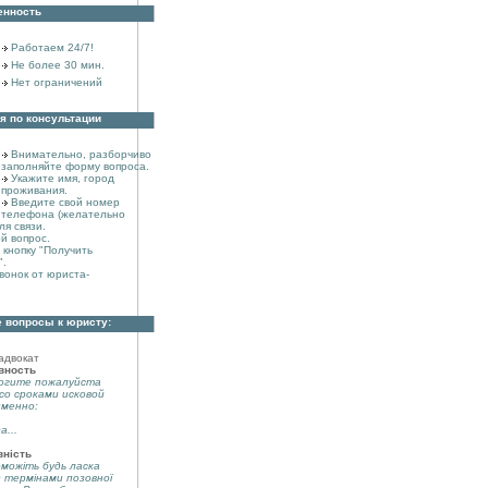
енность
Работаем 24/7!
Не более 30 мин.
Нет ограничений
я по консультации
Внимательно, разборчиво
заполняйте форму вопроса.
Укажите имя, город
проживания.
Введите свой номер
телефона (желательно
ля связи.
й вопрос.
кнопку "Получить
".
вонок от юриста-
 вопросы к юристу:
адвокат
вность
огите пожалуйста
со сроками исковой
именно:
а...
вність
можіть будь ласка
з термінами позовної