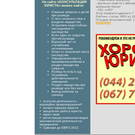
На сайте «КОНСУЛЬТАЦИИ
-
вручення повісткі з військ
ЮРИСТА» можно найти:
домашнім Арешт
-
162- я ККУ
Спорные вопросы о детях
Хочу покарати адвоката ?
при разводе
Рейтинг статьи:
99
% из
1
С чего начинать спор о
Отзывов пользователей:
1
разделе имущества
Устраняем недостойных
наследников от
наследства
Если один из супругов
против развода
Взрослый чат со
случайными
незнакомцами
Отказ от получения части
наследства
Определения места
проживания ребенка и
раздел имущества
супругов
Развод по иску в суд
Основания
действительности
завещания
Раздел имущества при
разводе или без него
Выезд ребенка за
границу
агентска деятельность -
корупційне правопорушення?
начало карьеры юриста
предлагаю работу юриста
юрист киев
регистрация изменения видов
экономической деятельности
предприятия
Сувеніри до ЄВРО 2012