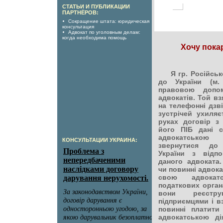
СТАТЬИ И ПУБЛИКАЦИИ
ПАРТНЁРОВ:
Сокращение штата: юридическая
консультация
Адвокат по уголовным делам:
когда необходима помощь
Хочу пока
Я гр. Російськ
до України (м.
правовою допо
адвокатів. Той вз
на телефонні дзві
зустрічей ухиляєт
руках договір з
його ПІБ дані с
адвокатською
КОНСУЛЬТАЦИИ УКРАИНА:
звернутися до 
України з відп
даного адвоката.
чи повинні адвока
свою адвокат
податкових органа
вони реєстру
підприємцями і вз
повинні платити 
адвокатською д