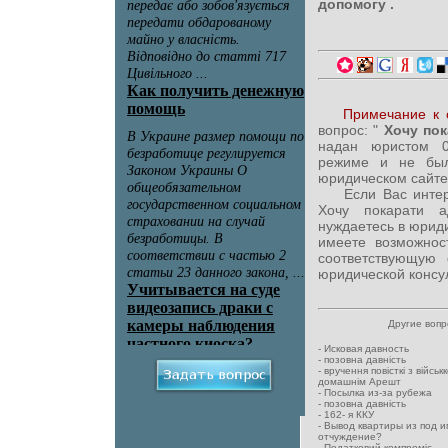
допомогу .
Примечание к 
вопрос: "
Хочу пок
надан юристом 0
режиме и не был
юридическом сайте
Если Вас интерес
Хочу покарати 
нуждаетесь в юрид
имеете возможност
соответствующую
юридической консул
Другие воп
-
Исковая давность
-
позовна давність
-
вручення повісткі з військ
домашнім Арешт
-
Посылка из-за рубежа
-
позовна давність
-
162- я ККУ
-
Вывод квартиры из под и
отчуждение?
-
Податковий компроміс