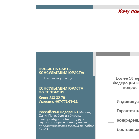
Хочу по
НОВЫЕ НА САЙТЕ
КОНСУЛЬТАЦИИ ЮРИСТА:
Более 50 ю
Помощь по разводу
Федерации и
вопрос 
КОНСУЛЬТАЦИИ ЮРИСТА
ПО ТЕЛЕФОНУ:
Киев: 233-32-79
Индивидуа
Украина: 067-772-79-22
Гарантия к
Российская Федерация
Москва,
Санкт-Петербург и область,
Екатеринбург и область другие
Конфиденц
города:
консультации юристов
предоставляются только на сайте
Достойный
LawOk.ru
.