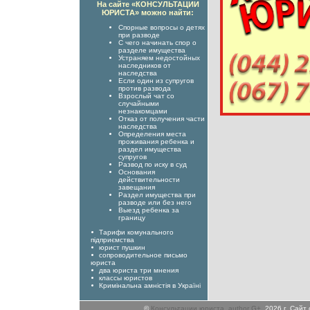
На сайте «КОНСУЛЬТАЦИИ
ЮРИСТА» можно найти:
Спорные вопросы о детях
при разводе
С чего начинать спор о
разделе имущества
Устраняем недостойных
наследников от
наследства
Если один из супругов
против развода
Взрослый чат со
случайными
незнакомцами
Отказ от получения части
наследства
Определения места
проживания ребенка и
раздел имущества
супругов
Развод по иску в суд
Основания
действительности
завещания
Раздел имущества при
разводе или без него
Выезд ребенка за
границу
Тарифи комунального
підприємства
юрист пушкин
сопроводительное письмо
юриста
два юриста три мнения
классы юристов
Кримінальна амністія в Україні
©
Консультации юриста
,
author G+
, 2026 г. Сай