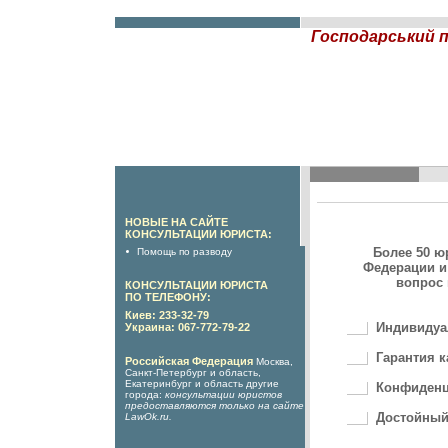
Господарський 
НОВЫЕ НА САЙТЕ
КОНСУЛЬТАЦИИ ЮРИСТА:
Более 50 ю
Помощь по разводу
Федерации и
вопрос 
КОНСУЛЬТАЦИИ ЮРИСТА
ПО ТЕЛЕФОНУ:
Киев: 233-32-79
Индивидуа
Украина: 067-772-79-22
Гарантия к
Российская Федерация
Москва,
Санкт-Петербург и область,
Екатеринбург и область другие
Конфиденц
города:
консультации юристов
предоставляются только на сайте
Достойный
LawOk.ru
.