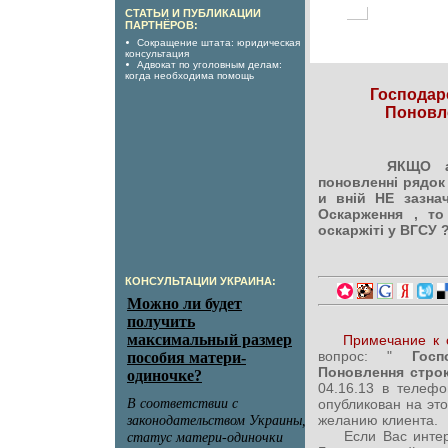
СТАТЬИ И ПУБЛИКАЦИИ
ПАРТНЁРОВ:
Сокращение штата: юридическая
консультация
Адвокат по уголовным делам:
когда необходима помощь
Господар
Поновл
ЯКЩО апе
поновленні рядок
и вній НЕ зазнач
Оскарження , т
оскаржіті у ВГСУ 
КОНСУЛЬТАЦИИ УКРАИНА:
Примечание к 
вопрос: "
Госпо
Поновлення стро
04.16.13 в телеф
опубликован на эт
желанию клиента.
Если Вас интерес