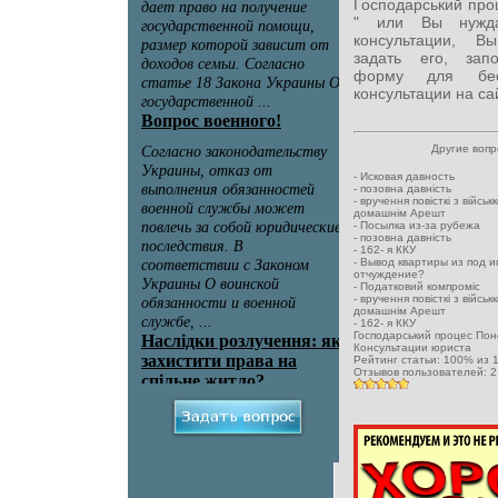
Господарський про
" или Вы нужда
консультации, В
задать его, зап
форму для бесп
консультации на са
Другие воп
-
Исковая давность
-
позовна давність
-
вручення повісткі з військ
домашнім Арешт
-
Посылка из-за рубежа
-
позовна давність
-
162- я ККУ
-
Вывод квартиры из под и
отчуждение?
-
Податковий компроміс
-
вручення повісткі з військ
домашнім Арешт
-
162- я ККУ
Господарський процес Пон
Консультации юриста
Рейтинг статьи:
100
% из
Отзывов пользователей:
2