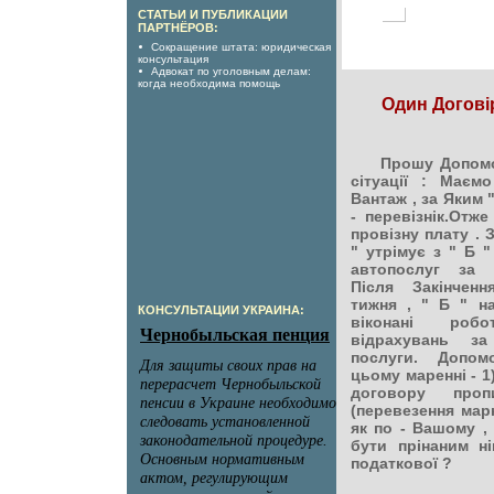
СТАТЬИ И ПУБЛИКАЦИИ
ПАРТНЁРОВ:
Сокращение штата: юридическая
консультация
Адвокат по уголовным делам:
когда необходима помощь
Один Догові
Прошу Допомогт
сітуації : Маєм
Вантаж , за Яким "
- перевізнік.Отже
провізну плату . 
" утрімує з " Б 
автопослуг за м
Після Закінчен
тижня , " Б " н
КОНСУЛЬТАЦИИ УКРАИНА:
віконані роб
відрахувань за
послуги. Допом
цьому маренні - 1
договору проп
(перевезення марк
як по - Вашому ,
бути прінаним н
податкової ?