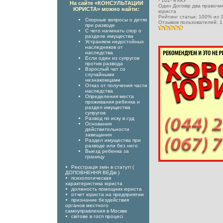
-
162- я ККУ
На сайте «КОНСУЛЬТАЦИИ
Один Договір два правоч
ЮРИСТА» можно найти:
юриста
Рейтинг статьи:
100
% из
Спорные вопросы о детях
Отзывов пользователей:
1
при разводе
С чего начинать спор о
разделе имущества
Устраняем недостойных
наследников от
наследства
Если один из супругов
против развода
Взрослый чат со
случайными
незнакомцами
Отказ от получения части
наследства
Определения места
проживания ребенка и
раздел имущества
супругов
Развод по иску в суд
Основания
действительности
завещания
Раздел имущества при
разводе или без него
Выезд ребенка за
границу
Реєстрація змін в статуті (
ДОПОВНЕННЯ ВЕДів )
психологическая
характеристика юриста
должность помощник юриста
отчет юриста на предприятии
признание бездействия
органов местного
самоуправления в Москве
світове в госп процесі