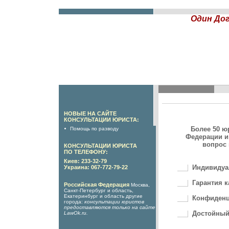
Один Дог
НОВЫЕ НА САЙТЕ
КОНСУЛЬТАЦИИ ЮРИСТА:
Более 50 ю
Помощь по разводу
Федерации и
вопрос 
КОНСУЛЬТАЦИИ ЮРИСТА
ПО ТЕЛЕФОНУ:
Киев: 233-32-79
Индивидуа
Украина: 067-772-79-22
Гарантия к
Российская Федерация
Москва,
Санкт-Петербург и область,
Екатеринбург и область другие
Конфиденц
города:
консультации юристов
предоставляются только на сайте
Достойный
LawOk.ru
.