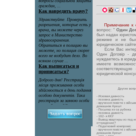
Примечание к 
вопрос: "
Один Дог
был надан юристом
режиме и не был
юридическом сайте
Если Вас интерес
Один Договір - д
нуждаетесь в юрид
имеете возможност
соответствующую
юридической консул
Другие воп
-
Исковая давность
-
позовна давність
-
вручення повісткі з військ
домашнім Арешт
-
Посылка из-за рубежа
-
позовна давність
-
162- я ККУ
-
Вывод квартиры из под и
отчуждение?
-
Податковий компроміс
-
вручення повісткі з військ
домашнім Арешт