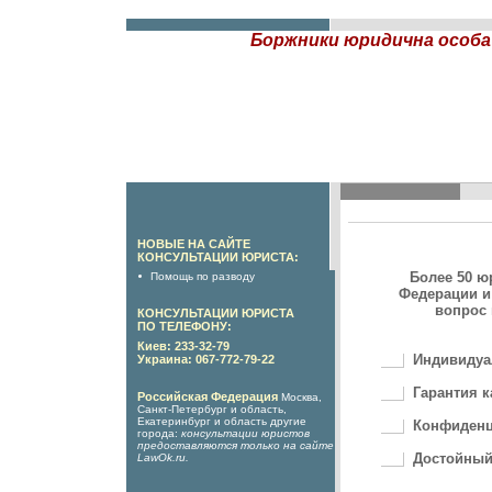
Боржники юридична особа н
НОВЫЕ НА САЙТЕ
КОНСУЛЬТАЦИИ ЮРИСТА:
Более 50 ю
Помощь по разводу
Федерации и
вопрос 
КОНСУЛЬТАЦИИ ЮРИСТА
ПО ТЕЛЕФОНУ:
Киев: 233-32-79
Индивидуа
Украина: 067-772-79-22
Гарантия к
Российская Федерация
Москва,
Санкт-Петербург и область,
Екатеринбург и область другие
Конфиденц
города:
консультации юристов
предоставляются только на сайте
Достойный
LawOk.ru
.