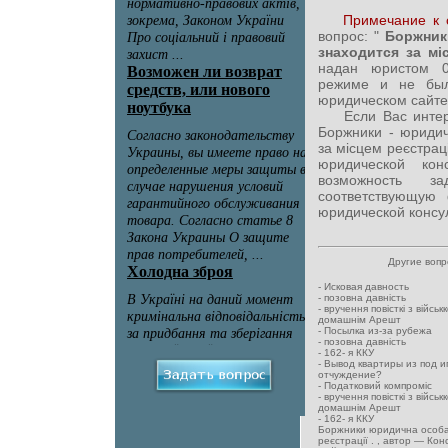
Примечание к 
вопрос: "
Боржники
знаходится за мі
надан юристом 0
режиме и не был
юридическом сайте
Если Вас интерес
Боржники - юридич
за місцем реєстраці
юридической кон
возможность за
соответствующую
юридической консул
Другие воп
-
Исковая давность
-
позовна давність
-
вручення повісткі з військ
домашнім Арешт
-
Посылка из-за рубежа
-
позовна давність
-
162- я ККУ
-
Вывод квартиры из под и
отчуждение?
-
Податковий компроміс
-
вручення повісткі з військ
домашнім Арешт
-
162- я ККУ
Боржники юридична особа
реєстрації .
, автор —
Кон