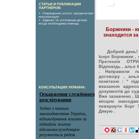
СТАТЬИ И ПУБЛИКАЦИИ
ПАРТНЁРОВ:
Сокращение штата: юридическая
консультация
Адвокат по уголовным делам:
когда необходима помощь
Боржники - 
знаходится за 
Добрий день! В
Існує Боржники ,
Претензія ОТР
Відповідь , альо 
. Направили ли
договору , аль
поміткою : " під
вказаною адресо
КОНСУЛЬТАЦИИ УКРАИНА:
документів до суд
Вже зазначено , Щ
місцем знаходж
повернути борг ?
Дякую .