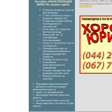
Рейтинг статьи:
98
% из
1
На сайте «КОНСУЛЬТАЦИИ
Отзывов пользователей:
2
ЮРИСТА» можно найти:
Спорные вопросы о детях
при разводе
С чего начинать спор о
разделе имущества
Устраняем недостойных
наследников от
наследства
Если один из супругов
против развода
Взрослый чат со
случайными
незнакомцами
Отказ от получения части
наследства
Определения места
проживания ребенка и
раздел имущества
супругов
Развод по иску в суд
Основания
действительности
завещания
Раздел имущества при
разводе или без него
Выезд ребенка за
границу
Перевірка водолічильників !
должностная инструкция
помощника юриста
юрист на предприятии
производственная практика
юриста
заслуженный юрист россии
Нашу квартиру затопили сусіди
зверху