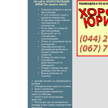
На сайте «КОНСУЛЬТАЦИИ
ЮРИСТА» можно найти:
Спорные вопросы о детях
при разводе
С чего начинать спор о
разделе имущества
Устраняем недостойных
наследников от
наследства
Если один из супругов
против развода
Взрослый чат со
случайными
незнакомцами
Отказ от получения части
наследства
Определения места
проживания ребенка и
раздел имущества
супругов
Развод по иску в суд
Основания
действительности
завещания
Раздел имущества при
разводе или без него
Выезд ребенка за
границу
договір позики та обовязковiсть
розпіскі
объединенные юристы отзывы
юрист ульяновск
консультация семейного
юриста в Москве
работа для начинающих
юристов
Позов про про встановлення
порядку користувань пріміщеннямі
квартири