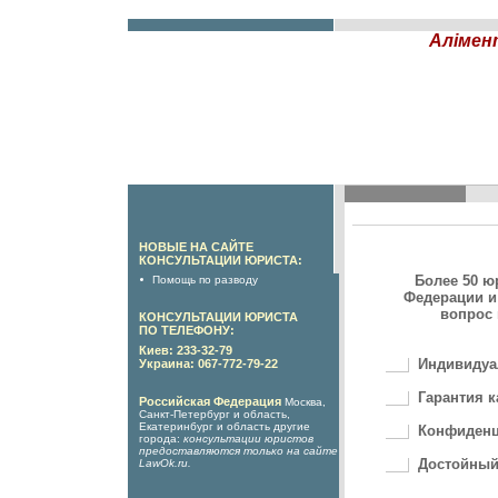
Алімен
НОВЫЕ НА САЙТЕ
КОНСУЛЬТАЦИИ ЮРИСТА:
Более 50 ю
Помощь по разводу
Федерации и
вопрос 
КОНСУЛЬТАЦИИ ЮРИСТА
ПО ТЕЛЕФОНУ:
Киев: 233-32-79
Индивидуа
Украина: 067-772-79-22
Гарантия к
Российская Федерация
Москва,
Санкт-Петербург и область,
Екатеринбург и область другие
Конфиденц
города:
консультации юристов
предоставляются только на сайте
Достойный
LawOk.ru
.