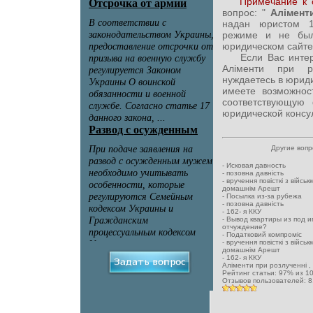
Примечание к 
вопрос: "
Алімент
надан юристом 1
режиме и не был
юридическом сайте
Если Вас интерес
Аліменти при р
нуждаетесь в юрид
имеете возможност
соответствующую
юридической консул
Другие воп
-
Исковая давность
-
позовна давність
-
вручення повісткі з військ
домашнім Арешт
-
Посылка из-за рубежа
-
позовна давність
-
162- я ККУ
-
Вывод квартиры из под и
отчуждение?
-
Податковий компроміс
-
вручення повісткі з військ
домашнім Арешт
-
162- я ККУ
Аліменти при розлученні
,
Рейтинг статьи:
97
% из
1
Отзывов пользователей:
8