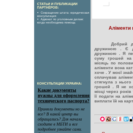
СТАТЬИ И ПУБЛИКАЦИИ
ПАРТНЁРОВ:
Сокращение штата: юридическая
консультация
Адвокат по уголовным делам:
когда необходима помощь
Аліменти 
Добрий де
дружиною . Є д
дружиною . Я п
суму грошей на 
місяць по полови
аліменти вона кат
хоче . У моєї зна
сплачував алімент
стягнула з нього
КОНСУЛЬТАЦИИ УКРАИНА:
грошей . Я не х
місці через років
її подати на алім
виплати їй на карт