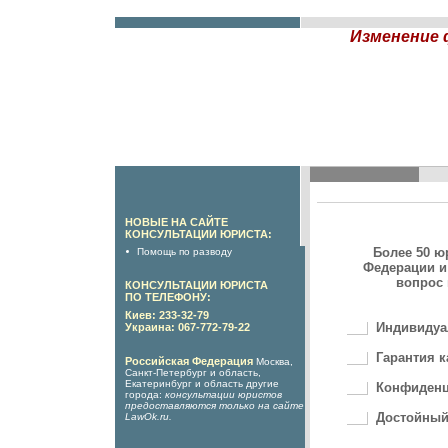
Изменение ф
НОВЫЕ НА САЙТЕ
КОНСУЛЬТАЦИИ ЮРИСТА:
Более 50 ю
Помощь по разводу
Федерации и
вопрос 
КОНСУЛЬТАЦИИ ЮРИСТА
ПО ТЕЛЕФОНУ:
Киев: 233-32-79
Индивидуа
Украина: 067-772-79-22
Гарантия к
Российская Федерация
Москва,
Санкт-Петербург и область,
Екатеринбург и область другие
Конфиденц
города:
консультации юристов
предоставляются только на сайте
Достойный
LawOk.ru
.