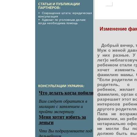
СТАТЬИ И ПУБЛИКАЦИИ
ПАРТНЁРОВ:
Сокращение штата: юридическая
консультация
Адвокат по уголовным делам:
когда необходима помощь
Изменение фам
Добрый вечер, 
Муж с женой дав
у них разные. У
лет)с неблагозву
ребенком стали г
хочет изменит
фамилию мамы. С
"Если родители 
родитель, с 
КОНСУЛЬТАЦИИ УКРАИНА:
ребенок, желае
фамилию, орган о
разрешает этот в
интересов ребен
другого родителя
Папа не возраж
фамилии, но ребе
нотариально офо
не могли бы по
должно быть выр