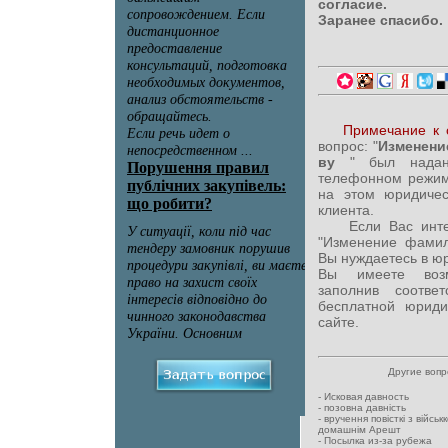
согласие.
Заранее спасибо.
Примечание к 
вопрос: "
Изменени
ву
" был надан
телефонном режим
на этом юридиче
клиента.
Если Вас интере
"Изменение фамили
Вы нуждаетесь в ю
Вы имеете возм
заполнив соотв
бесплатной юриди
сайте.
Другие воп
-
Исковая давность
-
позовна давність
-
вручення повісткі з військ
домашнім Арешт
-
Посылка из-за рубежа