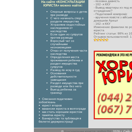
-
позовна давність
На сайте «КОНСУЛЬТАЦИИ
-
162- я ККУ
ЮРИСТА» можно найти:
-
Вывод квартиры из под и
отчуждение?
Спорные вопросы о детях
-
Податковий компроміс
при разводе
-
вручення повісткі з військ
С чего начинать спор о
домашнім Арешт
разделе имущества
-
162- я ККУ
Устраняем недостойных
Изменение фамилии по ро
наследников от
юриста
наследства
Рейтинг статьи:
98
% из
1
Если один из супругов
Отзывов пользователей:
1
против развода
Взрослый чат со
случайными
незнакомцами
Отказ от получения части
наследства
Определения места
проживания ребенка и
раздел имущества
супругов
Развод по иску в суд
Основания
действительности
завещания
Раздел имущества при
разводе или без него
Выезд ребенка за
границу
Списання податкових
зобов'язань
юрист егоров
вакансии юриста в волгограде
как стать хорошим юристом
памятка юристу
Банкрутство та публікація в
бюлетні держреєстрації
©
Консультации юриста
,
author G+
, 2026 г. Сай