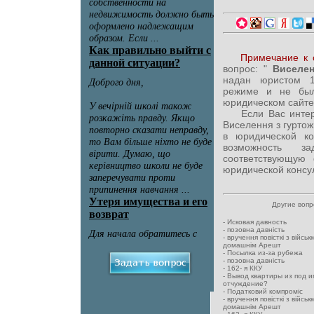
Примечание к 
вопрос: "
Виселен
надан юристом 1
режиме и не был
юридическом сайте
Если Вас интерес
Виселення з гуртож
в юридической ко
возможность за
соответствующую
юридической консул
Другие воп
-
Исковая давность
-
позовна давність
-
вручення повісткі з військ
домашнім Арешт
-
Посылка из-за рубежа
-
позовна давність
-
162- я ККУ
-
Вывод квартиры из под и
отчуждение?
-
Податковий компроміс
-
вручення повісткі з військ
домашнім Арешт