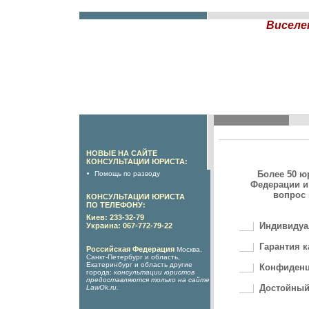
Виселе
НОВЫЕ НА САЙТЕ
КОНСУЛЬТАЦИИ ЮРИСТА:
Более 50 ю
Помощь по разводу
Федерации и
вопрос 
КОНСУЛЬТАЦИИ ЮРИСТА
ПО ТЕЛЕФОНУ:
Киев: 233-32-79
Индивидуа
Украина: 067-772-79-22
Гарантия к
Российская Федерация
Москва,
Санкт-Петербург и область,
Екатеринбург и область другие
Конфиденц
города:
консультации юристов
предоставляются только на сайте
Достойный
LawOk.ru
.