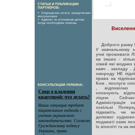
СТАТЬИ И ПУБЛИКАЦИИ
ПАРТНЁРОВ:
Сокращение штата: юридическая
консультация
Адвокат по уголовным делам:
когда необходима помощь
Виселенн
Доброго ранку !
У навчальному з
учні проживати Л
на інших - кільк
сімей які жодних
навч . закладу .
смороду НЕ підпі
права на підпісан
Ком . послуги спл
КОНСУЛЬТАЦИИ УКРАИНА:
, відповілно п
сплачують відп
ліцею . Сейчас
Адміністрація 
оскількі Попер
підкажіть чи м
допомог судново
подаваті самє поз
їх віселіті та на 