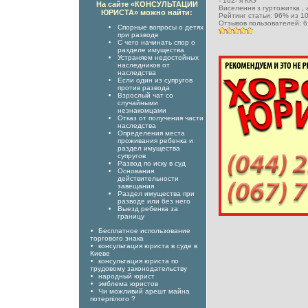
-
162- я ККУ
На сайте «КОНСУЛЬТАЦИИ
Виселення з гуртожитка
,
ЮРИСТА» можно найти:
Рейтинг статьи:
96
% из
1
Отзывов пользователей:
6
Спорные вопросы о детях
при разводе
С чего начинать спор о
разделе имущества
Устраняем недостойных
наследников от
наследства
Если один из супругов
против развода
Взрослый чат со
случайными
незнакомцами
Отказ от получения части
наследства
Определения места
проживания ребенка и
раздел имущества
супругов
Развод по иску в суд
Основания
действительности
завещания
Раздел имущества при
разводе или без него
Выезд ребенка за
границу
Бесплатное использование
торгового знака
консультация юриста в суде в
Киеве
консультация юриста по
трудовому законодательству
народный юрист
эмблема юристов
Чи можливий арешт майна
потерпілого ?