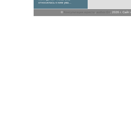
относилась к ним ува...
©
Консультации юриста
,
author G+
, 2026 г. Сай