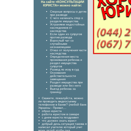
На сайте «КОНСУЛЬТАЦИИ
ЮРИСТА» можно найти:
Спорные вопросы о детях
при разводе
С чего начинать спор о
разделе имущества
Устраняем недостойных
наследников от
наследства
Если один из супругов
против развода
Взрослый чат со
случайными
незнакомцами
Отказ от получения части
наследства
Определения места
проживания ребенка и
раздел имущества
супругов
Развод по иску в суд
Основания
действительности
завещания
Раздел имущества при
разводе или без него
Выезд ребенка за
границу
Скажите, пожалуйста, можно
ли проводить видеосъемку
телефоном в банке? (любой банк
Украины - Приват,...
образ юриста
работа юристом в самаре
с днем юриста поздравил
что должен знать юрист
добрый день.ситуация такова я
написал учителю который учит
моих детей чтобы она