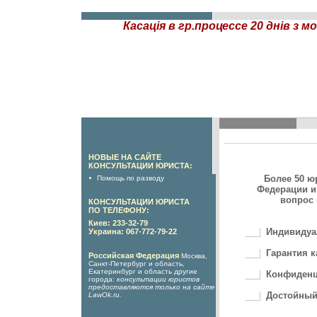
Касація в гр.процессе 20 днів з
НОВЫЕ НА САЙТЕ
КОНСУЛЬТАЦИИ ЮРИСТА:
Более 50 ю
Помощь по разводу
Федерации и
вопрос 
КОНСУЛЬТАЦИИ ЮРИСТА
ПО ТЕЛЕФОНУ:
Киев: 233-32-79
Индивидуа
Украина: 067-772-79-22
Гарантия к
Российская Федерация
Москва,
Санкт-Петербург и область,
Екатеринбург и область другие
Конфиденц
города:
консультации юристов
предоставляются только на сайте
Достойный
LawOk.ru
.