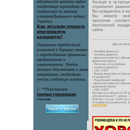
Касація в гр.проц
отримання рішення
Вы нуждаетесь в ю
Вы имеете возм
заполнив соотв
бесплатной юриди
сайте.
Другие воп
-
Исковая давность
-
позовна давність
-
вручення повісткі з військ
домашнім Арешт
-
Посылка из-за рубежа
-
позовна давність
-
162- я ККУ
-
Вывод квартиры из под и
отчуждение?
-
Податковий компроміс
-
вручення повісткі з військ
домашнім Арешт
-
162- я ККУ
Касація в гр.процессе 20 
або винесення ?
, автор 
Рейтинг статьи:
100
% из
Отзывов пользователей:
9