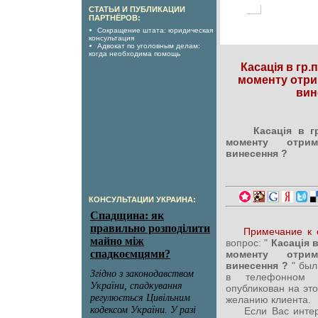
СТАТЬИ И ПУБЛИКАЦИИ
ПАРТНЁРОВ:
Сокращение штата: юридическая
консультация
Адвокат по уголовным делам:
когда необходима помощь
Касація в гр.п
моменту отри
вин
Касація в гр
моменту отри
винесення ?
КОНСУЛЬТАЦИИ УКРАИНА:
Примечание к 
вопрос: "
Касація в
моменту отри
винесення ?
" был
в телефонном
опубликован на эт
желанию клиента.
Если Вас интерес