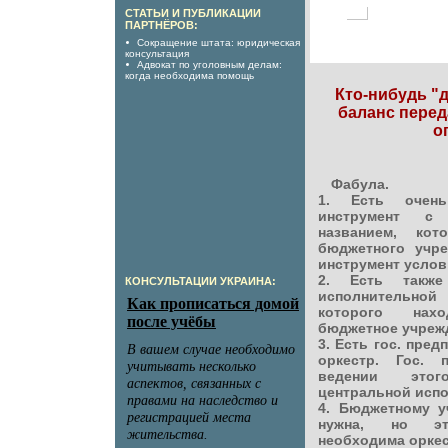
СТАТЬИ И ПУБЛИКАЦИИ
ПАРТНЁРОВ:
Сокращение штата: юридическая
консультация
Адвокат по уголовным делам:
когда необходима помощь
Кто-нибудь "д
баланс пере
о
Фабула.
1. Есть очен
инструмент с 
названием, ко
бюджетного учре
инструмент услов
2. Есть также
КОНСУЛЬТАЦИИ УКРАИНА:
исполнительной
которого нах
бюджетное учреж
3. Есть гос. пре
оркестр. Гос. 
ведении это
центральной испо
4. Бюджетному у
нужна, но эт
необходима оркес