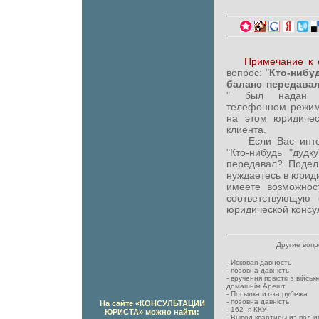
Примечание к 
вопрос: "
Кто-нибуд
баланс передава
" был надан ю
телефонном режим
на этом юридиче
клиента.
Если Вас интере
"Кто-нибудь "дудк
передавал? Подел
нуждаетесь в юрид
имеете возможност
соответствующую
юридической консул
Другие воп
-
Исковая давность
-
позовна давність
-
вручення повісткі з військ
домашнім Арешт
-
Посылка из-за рубежа
-
позовна давність
На сайте «КОНСУЛЬТАЦИИ
-
162- я ККУ
ЮРИСТА» можно найти:
-
Вывод квартиры из под и