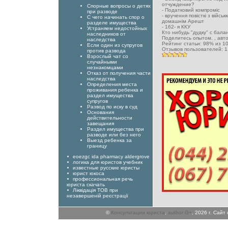
отчуждение?
Спорные вопросы о детях
-
Податковий компроміс
при разводе
-
вручення повісткі з військ
С чего начинать спор о
домашнім Арешт
разделе имущества
-
162- я ККУ
Устраняем недостойных
Кто нибудь "дудку" с бал
наследников от
Поделитесь опытом.
, ав
наследства
Рейтинг статьи:
98
% из
1
Если один из супругов
Отзывов пользователей:
1
против развода
Взрослый чат со
случайными
незнакомцами
Отказ от получения части
наследства
Определения места
проживания ребенка и
раздел имущества
супругов
Развод по иску в суд
Основания
действительности
завещания
Раздел имущества при
разводе или без него
Выезд ребенка за
границу
eoezgc ida pharmacy aldergrove
логика для юристов учебник
известные русские юристы
юрист юкоса
профессиональная речь
юриста скачать
Ліквідація ТОВ при
незавершеній реєстрації
©
Консультации юриста
,
author G+
, 2026 г. Сай