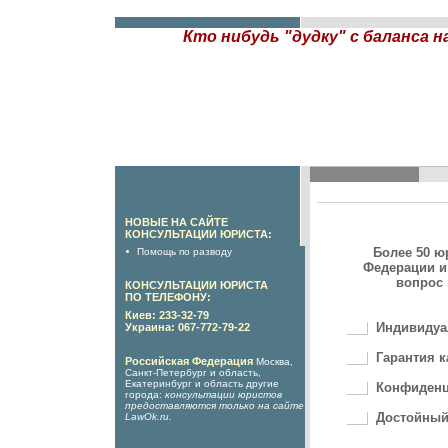
Кто нибудь "дудку" с баланса 
НОВЫЕ НА САЙТЕ
КОНСУЛЬТАЦИИ ЮРИСТА:
Более 50 ю
Помощь по разводу
Федерации и
вопрос 
КОНСУЛЬТАЦИИ ЮРИСТА
ПО ТЕЛЕФОНУ:
Киев: 233-32-79
Индивидуа
Украина: 067-772-79-22
Гарантия к
Российская Федерация
Москва,
Санкт-Петербург и область,
Екатеринбург и область другие
Конфиденц
города:
консультации юристов
предоставляются только на сайте
Достойный
LawOk.ru
.