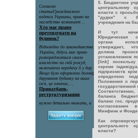
5. Бюджетное уч
центральному о
власти с просьб
"дудки" с ба
учреждения на бал
И тут начина
Юридическая с
органа испол
утверждает, чт
должна проис
установленном п
[link] поскольк
окреме індивіду
підприємств крім
определено под
Положения о пер
государственной 
Соответственно
баланса бюджет
баланс гос. пред
согласование в
Минфине и Фонде 
Как опровергну
центрального о
власти?