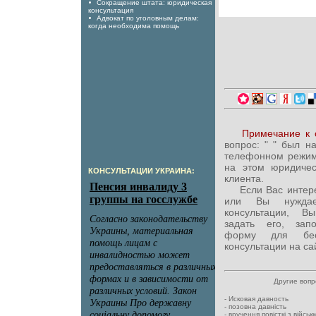
Сокращение штата: юридическая
консультация
Адвокат по уголовным делам:
когда необходима помощь
Примечание к 
вопрос: "
" был н
телефонном режим
на этом юридиче
КОНСУЛЬТАЦИИ УКРАИНА:
клиента.
Если Вас интересу
или Вы нуждае
консультации, В
задать его, зап
форму для бесп
консультации на са
Другие воп
-
Исковая давность
-
позовна давність
-
вручення повісткі з військ