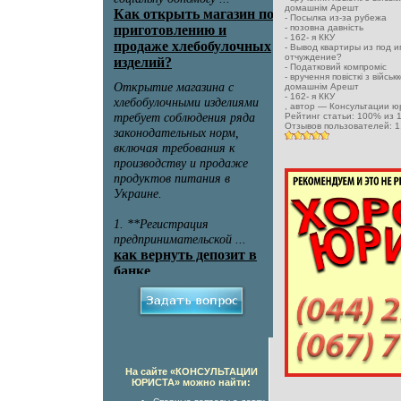
домашнім Арешт
-
Посылка из-за рубежа
-
позовна давність
-
162- я ККУ
-
Вывод квартиры из под и
отчуждение?
-
Податковий компроміс
-
вручення повісткі з військ
домашнім Арешт
-
162- я ККУ
, автор —
Консультации ю
Рейтинг статьи:
100
% из
Отзывов пользователей:
1
На сайте «КОНСУЛЬТАЦИИ
ЮРИСТА» можно найти: