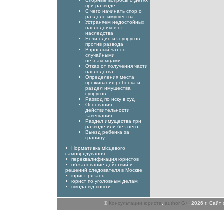
Спорные вопросы о детях
при разводе
С чего начинать спор о
разделе имущества
Устраняем недостойных
наследников от
наследства
Если один из супругов
против развода
Взрослый чат со
случайными
незнакомцами
Отказ от получения части
наследства
Определения места
проживания ребенка и
раздел имущества
супругов
Развод по иску в суд
Основания
действительности
завещания
Раздел имущества при
разводе или без него
Выезд ребенка за
границу
Нормативка місцевого
самоврядування.
переквалификация юристов
обжалование действий и
решений следователя в Москве
юрист рязань
юрист по уголовным делам
шкода від пошти
©
Консультации юриста
,
author G+
, 2026 г. Сай