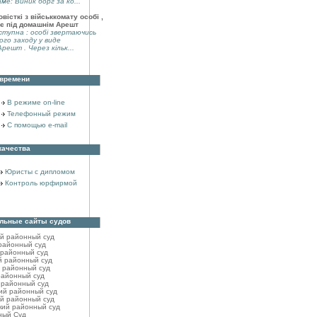
аме: Виник борг за ко...
вісткі з військкомату особі ,
є під домашнім Арешт
тупна : особі звертаючись
ого заходу у виде
решт . Через кільк...
 времени
В режиме on-line
Телефонный режим
С помощью e-mail
качества
Юристы с дипломом
Контроль юрфирмой
льные сайты судов
ий районный cуд
районный cуд
 районный cуд
й районный cуд
 районный суд
районный cуд
 районный cуд
ий районный cуд
й районный cуд
кий районный cуд
ный Суд