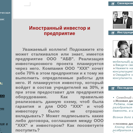
Своеврем
ическая
ам:
Иностранный инвестор и
Инструкци
предприятие
Уважаемый коллеги! Подскажите кто
может сталкивался или знает, имеется
предприятие ООО "АБВ". Реализация
мобильный) д
инвестиционного проекта планируется
Введите сво
через него. Компания ООО "ХХХ" хочет
Нажмите на 
консультацию
себе 70% в этом предприятии и к тому же
Ожидайте з
выполнить определенные работы для
консультанта.
него. И планируется инвестор, который
А:
войдет в состав учредителей на 30%, и
Последние
при этом предоставит для предприятия
оборудование. Как правильно
Семейный 
реализовать данную схему, чтоб была
Исковая да
Ребята, пом
гарантия и для ООО "ХХХ" и чтоб
разобраться 
инвестору было не страшно
давности, а 
вкладывать? Может подписывать какие
Возник долг з
либо договора, соглашения между ООО
позовна да
"ХХХ" и инвестором? Как посоветуете
Хлопці, допо
поступить?
розібратися 