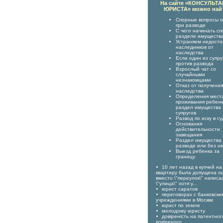
На сайте «КОНСУЛЬТ
ЮРИСТА» можно най
Спорные вопросы о
при разводе
С чего начинать сп
разделе имуществ
Устраняем недост
наследников от
наследства
Если один из супру
против развода
Взрослый чат со
случайными
незнакомцами
Отказ от получения
наследства
Определения мест
проживания ребенк
раздел имущества
супругов
Развод по иску в су
Основания
действительности
завещания
Раздел имущества
разводе или без н
Выезд ребенка за
границу
10 лет назад в купчей на
квартиру была допущена о
вместо \"переулок\" написа
\"улица\" хотя у...
юрист саратов
переговорах с банковски
учреждениями в Москве
юрист по земле
молодому юристу
довіреність на патентног
повіреного