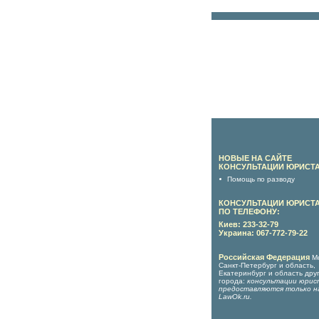
НОВЫЕ НА САЙТЕ
КОНСУЛЬТАЦИИ ЮРИСТА
Помощь по разводу
КОНСУЛЬТАЦИИ ЮРИСТ
ПО ТЕЛЕФОНУ:
Киев: 233-32-79
Украина: 067-772-79-22
Российская Федерация
М
Санкт-Петербург и область,
Екатеринбург и область дру
города:
консультации юрис
предоставляются только н
LawOk.ru
.