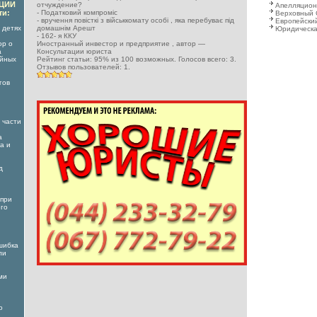
АЦИИ
отчуждение?
Апелляцион
ти:
-
Податковий компроміс
Верховный 
-
вручення повісткі з військкомату особі , яка перебуває під
Европейский
 детях
домашнім Арешт
Юридическа
-
162- я ККУ
ор о
Иностранный инвестор и предприятие
, автор —
а
Консультации юриста
ойных
Рейтинг статьи:
95
% из
100
возможных. Голосов всего:
3
.
Отзывов пользователей:
1
.
гов
 части
а
а и
д
 при
его
шибка
ли
ми
о