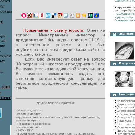
давності, а с
вручення по
яка перебува
Ситуація нас
міру запобіжн
домашнього А
Примечание к ответу юриста
. Ответ на
Экономия
вопрос: "
Иностранный инвестор и
предприятие
" был надан юристом 11.19.11
в телефонном режиме и не был
опубликован на этом юридическом сайте по
желанию клиента.
Если Вас интересует ответ на вопрос
Контроль 
"Иностранный инвестор и предприятие " или
Вы нуждаетесь в юридической консультации,
Вы имеете возможность задать его,
заполнив соответствующую форму для
бесплатной юридической консультации на
сайте.
Неофициа
Голосеевск
Другие вопросы юристам:
Дарницкий 
Деснянский
-
Исковая давность
Днепровски
-
позовна давність
Оболонский
-
вручення повісткі з військкомату особі , яка перебуває під
Печерский 
домашнім Арешт
Подольский
-
Посылка из-за рубежа
Святошенск
-
позовна давність
Соломенски
-
162- я ККУ
Шевченковс
-
Вывод квартиры из под ипотеки и снятие запрета на
Хозяйствен