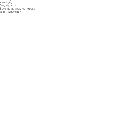
ный Суд
Суд Украины
 суд по правам человека
я консультация