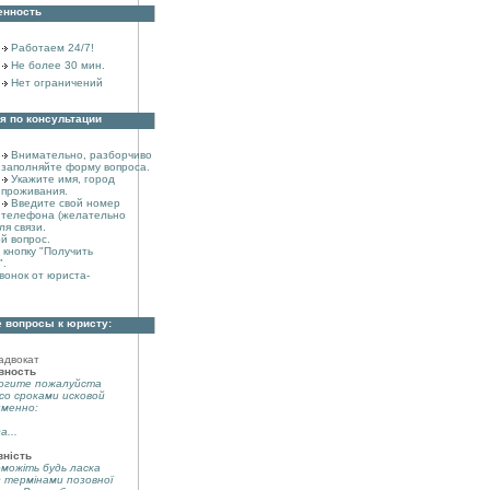
енность
Работаем 24/7!
Не более 30 мин.
Нет ограничений
я по консультации
Внимательно, разборчиво
заполняйте форму вопроса.
Укажите имя, город
проживания.
Введите свой номер
телефона (желательно
ля связи.
й вопрос.
кнопку "Получить
".
вонок от юриста-
 вопросы к юристу:
адвокат
вность
огите пожалуйста
со сроками исковой
именно:
а...
вність
можіть будь ласка
з термінами позовної