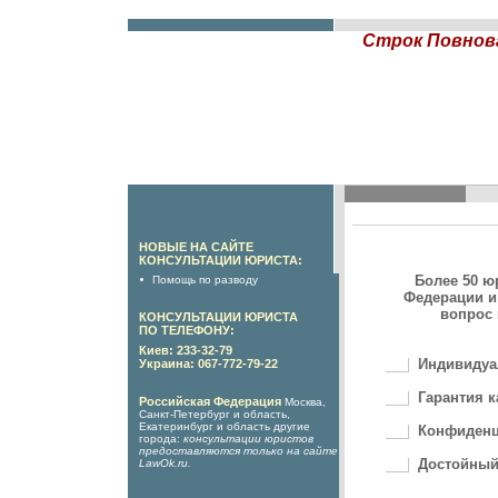
Строк Повнова
НОВЫЕ НА САЙТЕ
КОНСУЛЬТАЦИИ ЮРИСТА:
Более 50 ю
Помощь по разводу
Федерации и
вопрос 
КОНСУЛЬТАЦИИ ЮРИСТА
ПО ТЕЛЕФОНУ:
Киев: 233-32-79
Индивидуа
Украина: 067-772-79-22
Гарантия к
Российская Федерация
Москва,
Санкт-Петербург и область,
Екатеринбург и область другие
Конфиденц
города:
консультации юристов
предоставляются только на сайте
Достойный
LawOk.ru
.