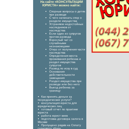
На сайте «КОНСУЛЬТАЦИИ
ЮРИСТА» можно найти:
Спорные вопросы о детях
при разводе
С чего начинать спор о
разделе имущества
Устраняем недостойных
наследников от
наследства
Если один из супругов
против развода
Взрослый чат со
случайными
незнакомцами
Отказ от получения части
наследства
Определения места
проживания ребенка и
раздел имущества
супругов
Развод по иску в суд
Основания
действительности
завещания
Раздел имущества при
разводе или без него
Выезд ребенка за
границу
Как принять деньги за
посреднические услуги?
консультация юриста для
юридических лиц
готовый отчет по практике
юриста
работа юрист киев
подготовка договора залога в
Москве
Пропущено рядків на Сплату
суднового збору