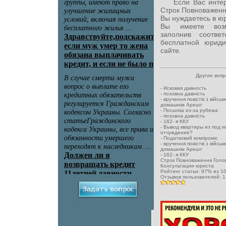
Если Вас интерес
Строк Повноваженн
Вы нуждаетесь в ю
Вы имеете возм
заполнив соотв
бесплатной юриди
сайте.
Другие воп
-
Исковая давность
-
позовна давність
-
вручення повісткі з військ
домашнім Арешт
-
Посылка из-за рубежа
-
позовна давність
-
162- я ККУ
-
Вывод квартиры из под и
отчуждение?
-
Податковий компроміс
-
вручення повісткі з військ
домашнім Арешт
-
162- я ККУ
Строк Повноваження Голо
Консультации юриста
Рейтинг статьи:
97
% из
1
Отзывов пользователей:
1