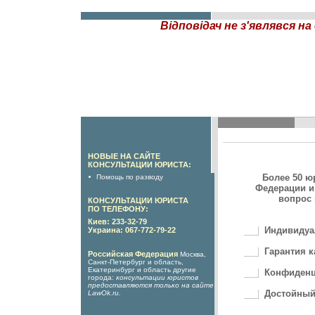
Відповідач не з'являвся на
НОВЫЕ НА САЙТЕ
КОНСУЛЬТАЦИИ ЮРИСТА:
Более 50 ю
Помощь по разводу
Федерации и
вопрос 
КОНСУЛЬТАЦИИ ЮРИСТА
ПО ТЕЛЕФОНУ:
Киев: 233-32-79
Индивидуа
Украина: 067-772-79-22
Гарантия к
Российская Федерация
Москва,
Санкт-Петербург и область,
Екатеринбург и область другие
Конфиденц
города:
консультации юристов
предоставляются только на сайте
Достойный
LawOk.ru
.