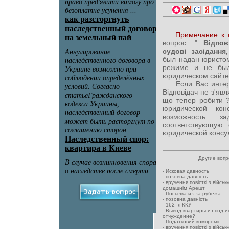
Примечание к 
вопрос: "
Відпові
судові засіданн
был надан юристом
режиме и не был
юридическом сайте
Если Вас интерес
Відповідач не з'явл
що тепер робити ?
юридической кон
возможность за
соответствующую
юридической консул
Другие воп
-
Исковая давность
-
позовна давність
-
вручення повісткі з військ
домашнім Арешт
-
Посылка из-за рубежа
-
позовна давність
-
162- я ККУ
-
Вывод квартиры из под и
отчуждение?
-
Податковий компроміс
-
вручення повісткі з військ