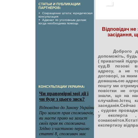
СТАТЬИ И ПУБЛИКАЦИИ
ПАРТНЁРОВ:
Сокращение штата: юридическая
консультация
Адвокат по уголовным делам:
когда необходима помощь
Відповідач не 
засідання, 
Доброго дн
допоможіть, будь 
( приватний підпр
суд.В позові 
адресу, а не т
договорі, за яким
домашньою адресо
пошту ми отримує
КОНСУЛЬТАЦИИ УКРАИНА:
повістки не отр
знали, що на на
случайно.Істец
заседанія.Сейчас
, судове провадж
у експерта ,
ознакомітся.К
експертизу відпр