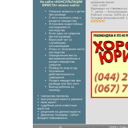
На сайте «КОНСУЛЬТАЦИИ
домашнім Арешт
ЮРИСТА» можно найти:
-
162- я ККУ
Відповідач не з'являвся на
Спорные вопросы о детях
?
, автор —
Консультации
при разводе
Рейтинг статьи:
100
% из
С чего начинать спор о
Отзывов пользователей:
1
разделе имущества
Устраняем недостойных
наследников от
наследства
Если один из супругов
против развода
Взрослый чат со
случайными
незнакомцами
Отказ от получения части
наследства
Определения места
проживания ребенка и
раздел имущества
супругов
Развод по иску в суд
Основания
действительности
завещания
Раздел имущества при
разводе или без него
Выезд ребенка за
границу
тимчасова прописка
консультация юриста украина
папа юрист
судебные речи известных
юристов
рецензия на диплом юриста
Директор технікуму - субєкт
Владніл повноважень
©
Консультации юриста
,
author G+
, 2026 г. Сай