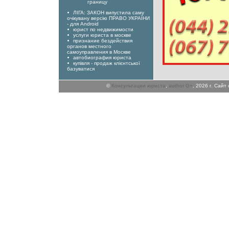
границу
ЛІГА: ЗАКОН випустила саму
очікувану версію ПРАВО УКРАЇНИ
- для Android
юрист по недвижимости
услуги юриста в москве
признание бездействия
органов местного
самоуправления в Москве
автобиография юриста
купівля - продаж клієнтської
базуватися
©
Консультации юриста
,
author G+
, 2026 г. Сай