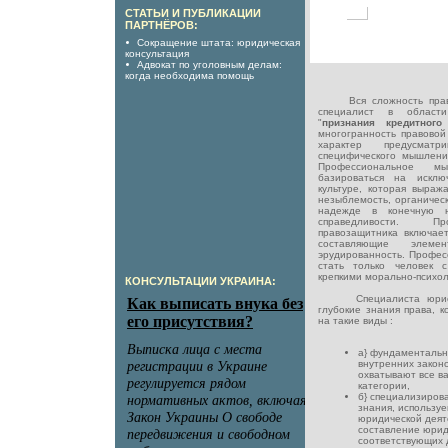
СТАТЬИ И ПУБЛИКАЦИИ
ПАРТНЁРОВ:
Сокращение штата: юридическая
консультация
Адвокат по уголовным делам:
когда необходима помощь
Вся сложность правов
специалист в области
"
признания кредитного
многогранность правовой
характер предусматр
специфического мышления
Профессиональное м
базироваться на исклю
культуре, которая выраж
незыблемость, органическ
надежде в конечную н
справедливости. П
правозащитника включае
составляющие элем
эрудированность. Профес
стать только человек 
крепкими морально-психол
КОНСУЛЬТАЦИИ УКРАИНА:
Специалиста юриста
глубокие знания права, 
на такие виды :
а} фундаменталь
внутренних закон
охватывают все в
категории,
б} специализиров
знания, использу
юридической деят
составление юрид
соответствующих 