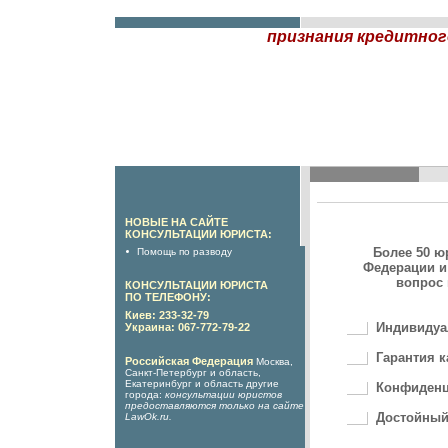
признания кредитно
НОВЫЕ НА САЙТЕ
КОНСУЛЬТАЦИИ ЮРИСТА:
Более 50 ю
Помощь по разводу
Федерации и
вопрос 
КОНСУЛЬТАЦИИ ЮРИСТА
ПО ТЕЛЕФОНУ:
Киев: 233-32-79
Индивидуа
Украина: 067-772-79-22
Гарантия к
Российская Федерация
Москва,
Санкт-Петербург и область,
Екатеринбург и область другие
Конфиденц
города:
консультации юристов
предоставляются только на сайте
Достойный
LawOk.ru
.