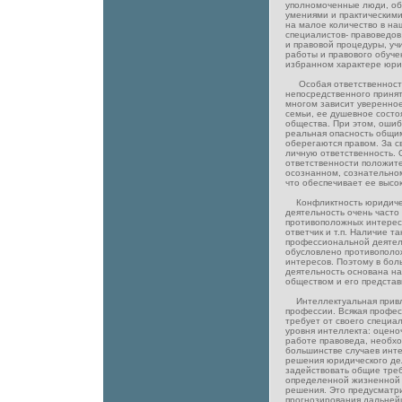
уполномоченные люди, о
умениями и практическим
на малое количество в н
специалистов- правоведов
и правовой процедуры, уч
работы и правового обуче
избранном характере юри
Особая ответственность
непосредственного приня
многом зависит уверенное
семьи, ее душевное состо
общества. При этом, ошиб
реальная опасность общи
оберегаются правом. За с
личную ответственность. 
ответственности положите
осознанном, сознательно
что обеспечивает ее высок
Конфликтность юридичес
деятельность очень часто
противоположных интересо
ответчик и т.п. Наличие т
профессиональной деятел
обусловлено противополо
интересов. Поэтому в бол
деятельность основана на
обществом и его представ
Интеллектуальная привл
профессии. Всякая профе
требует от своего специа
уровня интеллекта: оцено
работе правоведа, необход
большинстве случаев инте
решения юридического де
задействовать общие тре
определенной жизненной 
решения. Это предусматр
прогнозирования дальней