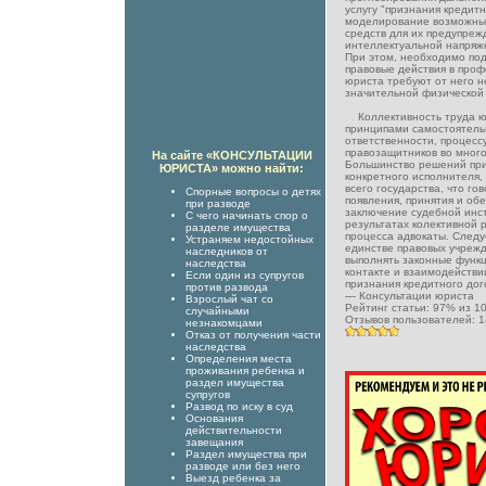
услугу "признания кредит
моделирование возможных
средств для их предупрежд
интеллектуальной напряж
При этом, необходимо под
правовые действия в про
юриста требуют от него н
значительной физической 
Коллективность труда юр
принципами самостоятель
ответственности, процес
правозащитников во мног
На сайте «КОНСУЛЬТАЦИИ
Большинство решений при
ЮРИСТА» можно найти:
конкретного исполнителя,
всего государства, что го
Спорные вопросы о детях
появления, принятия и об
при разводе
заключение судебной инс
С чего начинать спор о
результатах колективной 
разделе имущества
процесса адвокаты. Следу
Устраняем недостойных
единстве правовых учрежд
наследников от
выполнять законные функц
наследства
контакте и взаимодействи
Если один из супругов
признания кредитного до
против развода
—
Консультации юриста
Взрослый чат со
Рейтинг статьи:
97
% из
1
случайными
Отзывов пользователей:
1
незнакомцами
Отказ от получения части
наследства
Определения места
проживания ребенка и
раздел имущества
супругов
Развод по иску в суд
Основания
действительности
завещания
Раздел имущества при
разводе или без него
Выезд ребенка за