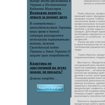
определенных сре
процессе решения
Таким образом, професси
имеющий имеет фундамен
правовые знания, глубоко
назначении права и закон
профессионально пользуе
инструментарием при при
проблем с целью защиты п
граждан. Для общей хара
необходимо определить не
осветить то особенное, чт
профессий.
Ранее мы уже отмечали,
в своем большинстве по с
требованиям управленческ
труда.
Таким образом, юридич
охарактеризовать следую
Массовость. Юридическу
сегодняшний день множес
юристов например: прокур
следователи..., которые 
количество правовых дейс
десятки и сотни тысяч пра
большущая армия юристов
социальной деятельности,
важные интересы, удовле
характер и значимость эт
предполагают наявность з
должностей в рамках юрид
очередь создает широкие 
реализовать способностей
Элитность юридической 
юридическую работу выпо