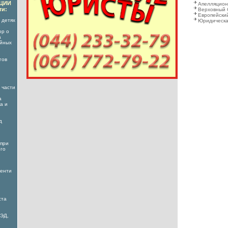
АЦИИ
Апелляцион
ти:
Верховный 
Европейский
 детях
Юридическа
ор о
а
ойных
гов
 части
а
а и
д
 при
его
менти
ста
ВЭД,