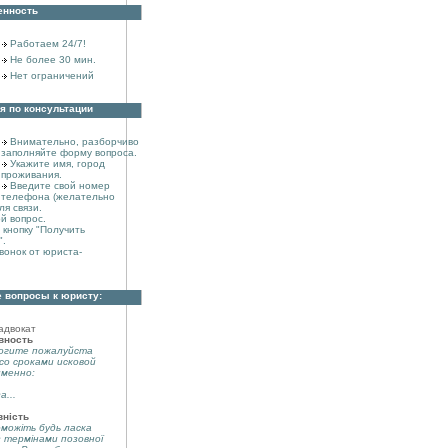
енность
Работаем 24/7!
Не более 30 мин.
Нет ограничений
я по консультации
Внимательно, разборчиво
заполняйте форму вопроса.
Укажите имя, город
проживания.
Введите свой номер
телефона (желательно
ля связи.
й вопрос.
кнопку "Получить
".
вонок от юриста-
 вопросы к юристу:
адвокат
вность
огите пожалуйста
со сроками исковой
именно:
а...
вність
можіть будь ласка
з термінами позовної