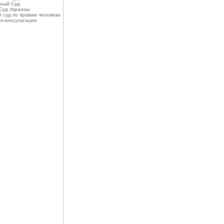
ный Суд
Суд Украины
 суд по правам человека
я консультация