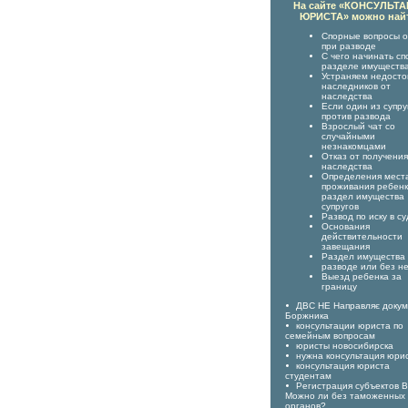
На сайте «КОНСУЛЬТ
ЮРИСТА» можно най
Спорные вопросы о
при разводе
С чего начинать сп
разделе имуществ
Устраняем недост
наследников от
наследства
Если один из супру
против развода
Взрослый чат со
случайными
незнакомцами
Отказ от получения
наследства
Определения мест
проживания ребенк
раздел имущества
супругов
Развод по иску в су
Основания
действительности
завещания
Раздел имущества
разводе или без н
Выезд ребенка за
границу
ДВС НЕ Направляє доку
Боржника
консультации юриста по
семейным вопросам
юристы новосибирска
нужна консультация юри
консультация юриста
студентам
Регистрация субъектов 
Можно ли без таможенных
органов?