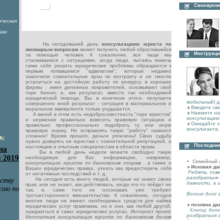
Своеврем
ическая
ам:
На сегодняшний день
консультациию юриста по
жилищным вопросам
может получить любой обратившийся
Инструкци
за помощью человек. К сожалению, все чаще мы
сталкиваемся с ситуациями, когда люди, пытаясь помочь
сами себе решить юридические проблемы обращаются к
первым попавшимся "адвокатам", которые недавно
закончили сомнительные вузы по контракту и не смогли
устроиться на достойную работу по конкурсу в хорошие
фирмы ; имея денежных покровителей, основывают свой
горе бизнес и, как результат, вместо так необходимой
юридической помощи, Вы, в конечном итоге, получаете
мобильный) д
совершенно иной результат - ситуация в материальном и
Введите сво
моральном эквиваленте только ухудшается.
Нажмите на 
А виной в этом есть недобросовестность "горе юристов"
консультацию
и неумение правильно взвесить правовую ситуацию и
Ожидайте з
правильно профессионально подобрать ту или иную
консультанта.
правовую норму. Но исправлять такую "работу" намного
сложнее! Время прошло, деньги уплачены! Свою судьбу
А:
нужно доверять не юристам с сомнительной репутацией, а
Последние
настоящим и опытным специалистам в области права.
Вы в любой день недели можете свободно такую
необходимую для Вас информацию, например,
Семейный 
консультацию юриста по банковским спорам
, а также о
Исковая да
Ваших юридических правах, узнать как предостеречь себя
Ребята, пом
от негативных последствий и т. д.
разобраться 
На сегодня есть много людей, которые не знают своих
давности, а 
прав, или не знают, как действовать, когда что-то пойдет не
так, и, сами того не осознавая, уже требуют
Возник долг з
третьестороннего вмешательства. К сожалению, сегодня
многие люди не имеют необходимых средств для найма
позовна да
юридических услуг правовика, но и они, как любой другой,
Хлопці, допо
нуждаються в таких юридических услугах. Интернет проект
розібратися 
бесплатная консультация юриста по банковским делам