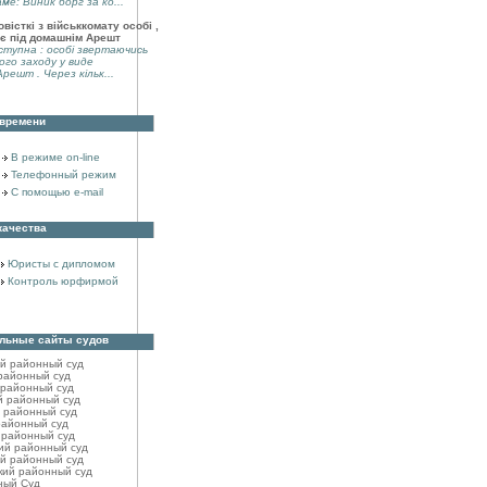
аме: Виник борг за ко...
вісткі з військкомату особі ,
є під домашнім Арешт
тупна : особі звертаючись
ого заходу у виде
решт . Через кільк...
 времени
В режиме on-line
Телефонный режим
С помощью e-mail
качества
Юристы с дипломом
Контроль юрфирмой
льные сайты судов
ий районный cуд
районный cуд
 районный cуд
й районный cуд
 районный суд
районный cуд
 районный cуд
ий районный cуд
й районный cуд
кий районный cуд
ный Суд