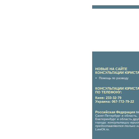
НОВЫЕ НА САЙТЕ
КОНСУЛЬТАЦИИ ЮРИСТА
Помощь по разводу
КОНСУЛЬТАЦИИ ЮРИСТ
ПО ТЕЛЕФОНУ:
Киев: 233-32-79
Украина: 067-772-79-22
Российская Федерация
М
Санкт-Петербург и область,
Екатеринбург и область дру
города:
консультации юрис
предоставляются только н
LawOk.ru
.