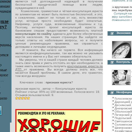
давності, а с
является той долгожданной надеждой в получении
бесплатной юридической помощи всем людям,
вручення по
нуждающимся в ней.
яка перебува
Ксажелению, граммотная и чёткая консультация юриста
Ситуація нас
по алиментам не может быть полностью бесплатной, и это,
міру запобіжн
к сожалению, зависит не только от нас, есть множество
домашнього А
услуг, которые просто необходимо будет оплатитью.
Например, услуги суда, всевозможные пошлины и т.д.
Поэтому, интернет проект консультаций юриста по
банковским спорам предоставляет возможность платной
Экономия
консультации по скайпу
адвоката для более обеспеченных
верств населения. На наших страницах Вы найдете не
только ответы на наболевшие вопросы, но и получите
ценные рекомендации правовика, как справиться с
деловыми и личными неурядицами.
И помните, Вы ничего не теряете. Вся информация
являются конфиденциальными, так как можно не указывать
настоящего имени и у Вас нет никаких обязательств.
Мы уверены, что в нашей стране каждый человек должен
Контроль 
знать свои права и уметь отстоять их при необходимости, а
также иметь возможность получить
консультацию юриста по
ДТП
от правовика. Вы всегда должны знать все, что
касается Вашей проблемы. В самом деле, кто грамотен,
том всегда вооружен
Ключовое слово :
признаки юриста
?
признаки юриста
, автор —
Консультации юриста
Рейтинг статьи:
95
% из
100
возможных. Голосов всего:
19
.
Неофициа
Отзывов пользователей:
9
.
Голосеевск
Дарницкий 
Деснянский
Днепровски
Оболонский
Печерский 
Подольский
Святошенск
Соломенски
Шевченковс
Хозяйствен