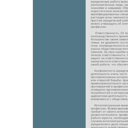
юридическую работу выпол
уполномоченные люди, и
знаниями и навыками. Об
недостаточное количество
квалифицированных специ
растущую роль законности
престиж юридической раб
можно утверждать об эли
профессии.
Ответственность. От ко
непосредственного приня
большинстве своем зависи
семьи, ее душевное состо
этом, неопределенность в
угроза общественным инт
законом. За свои ошибки 
личную ответственность.
акцент на ответственност
заключается в ответствен
своей работе, что обеспеч
Конфликтность юридичес
деятельность очень часто
противоположных интересо
или открытой борьбы: пра
правоохранительного орган
противоречий в професси
оговорено противоположн
потребностей и интересов
адвокатская деятельность
компромисса с обществом
Интеллектуальная привл
профессии. Всякая квали
требует от своего исполн
уровня интеллекта: профе
работе юриста, необходим
случаев интеллектуальная
юридического дела специа
приходится задействоват