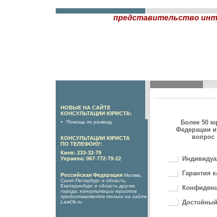
представительство инте
НОВЫЕ НА САЙТЕ
КОНСУЛЬТАЦИИ ЮРИСТА:
Более 50 ю
Помощь по разводу
Федерации и
вопрос 
КОНСУЛЬТАЦИИ ЮРИСТА
ПО ТЕЛЕФОНУ:
Киев: 233-32-79
Индивидуа
Украина: 067-772-79-22
Гарантия к
Российская Федерация
Москва,
Санкт-Петербург и область,
Екатеринбург и область другие
Конфиденц
города:
консультации юристов
предоставляются только на сайте
Достойный
LawOk.ru
.