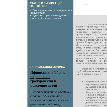
СТАТЬИ И ПУБЛИКАЦИИ
ПАРТНЁРОВ:
Сокращение штата: юридическая
консультация
Адвокат по уголовным делам:
когда необходима помощь
Вся сложность юридич
решает правовед, оказы
интересов по спорам с б
правовой работы, 
предусматривает налич
мышления у сотрудников 
обязанно опираться на ис
правовой культуре, кото
убежденности в незыбл
буквы и духа закона, на
идей права и Верховен
мышление адвоката вкл
важные составляющие э
эрудированность. Настоя
только человек с выс
психологическими качеств
КОНСУЛЬТАЦИИ УКРАИНА:
Профессионального юри
глубочайшие знания права
на следующие виды :
а} фундаментальн
внутренних закон
вмещают в себе в
категории,
б} специализиров
знания, использу
юридической деят
оформление и со
документов выпол
операций, исполь