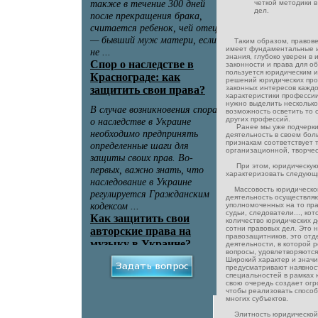
четкой методики 
дел.
Таким образом, правовед
имеет фундаментальные 
знания, глубоко уверен в
законности и права для о
пользуется юридическим 
решений юридических про
законных интересов кажд
характеристики профессии
нужно выделить несколько
возможность осветить то 
других профессий.
Ранее мы уже подчеркив
деятельность в своем бол
признакам соответствует 
организационной, творчес
При этом, юридическую
характеризовать следующ
Массовость юридической
деятельность осуществля
уполномоченных на то пра
судьи, следователи..., к
количество юридических 
сотни правовых дел. Это 
правозащитников, это от
деятельности, в которой
вопросы, удовлетворяются
Широкий характер и знач
предусматривают наявнос
специальностей в рамках 
свою очередь создает ог
чтобы реализовать способ
многих субъектов.
Элитность юридической 