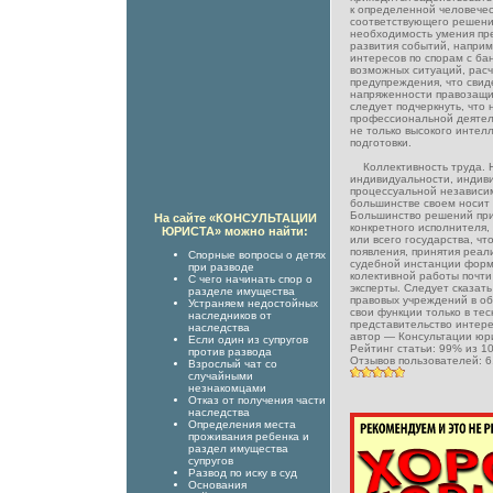
к определенной человечес
соответствующего решени
необходимость умения пр
развития событий, наприм
интересов по спорам с ба
возможных ситуаций, расч
предупреждения, что свид
напряженности правозащи
следует подчеркнуть, что
профессиональной деятел
не только высокого интел
подготовки.
Коллективность труда. Н
индивидуальности, индив
процессуальной независи
большинстве своем носит
Большинство решений при
На сайте «КОНСУЛЬТАЦИИ
конкретного исполнителя,
ЮРИСТА» можно найти:
или всего государства, чт
появления, принятия реал
Спорные вопросы о детях
судебной инстанции форм
при разводе
колективной работы почти
С чего начинать спор о
эксперты. Следует сказат
разделе имущества
правовых учреждений в об
Устраняем недостойных
свои функции только в те
наследников от
представительство интере
наследства
автор —
Консультации юр
Если один из супругов
Рейтинг статьи:
99
% из
1
против развода
Отзывов пользователей:
6
Взрослый чат со
случайными
незнакомцами
Отказ от получения части
наследства
Определения места
проживания ребенка и
раздел имущества
супругов
Развод по иску в суд
Основания