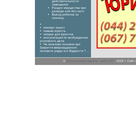
действительности
завещания
Раздел имущества при
разводе или без него
Выезд ребенка за
границу
клипарт юрист
навыки юриста
лекции для юристов
консультация по возбуждению
уголовного дела
Чи можливо позовом про
Закриття вікпровадження
поновити рядка его Відкриття ? ...
©
Консультации юриста
,
author G+
, 2026 г. Сай