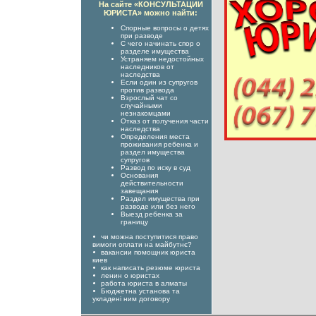
На сайте «КОНСУЛЬТАЦИИ
ЮРИСТА» можно найти:
Спорные вопросы о детях
при разводе
С чего начинать спор о
разделе имущества
Устраняем недостойных
наследников от
наследства
Если один из супругов
против развода
Взрослый чат со
случайными
незнакомцами
Отказ от получения части
наследства
Определения места
проживания ребенка и
раздел имущества
супругов
Развод по иску в суд
Основания
действительности
завещания
Раздел имущества при
разводе или без него
Выезд ребенка за
границу
чи можна поступитися право
вимоги оплати на майбутнє?
вакансии помощник юриста
киев
как написать резюме юриста
ленин о юристах
работа юриста в алматы
Бюджетна установа та
укладені ним договору