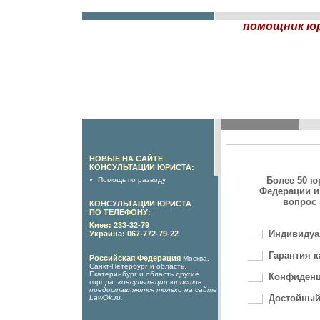
помощник юр
НОВЫЕ НА САЙТЕ
КОНСУЛЬТАЦИИ ЮРИСТА:
Более 50 ю
Помощь по разводу
Федерации и
вопрос 
КОНСУЛЬТАЦИИ ЮРИСТА
ПО ТЕЛЕФОНУ:
Киев: 233-32-79
Индивидуа
Украина: 067-772-79-22
Гарантия к
Российская Федерация
Москва,
Санкт-Петербург и область,
Екатеринбург и область другие
Конфиденц
города:
консультации юристов
предоставляются только на сайте
Достойный
LawOk.ru
.