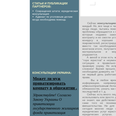
СТАТЬИ И ПУБЛИКАЦИИ
ПАРТНЁРОВ:
Сокращение штата: юридическая
консультация
Адвокат по уголовным делам:
когда необходима помощь
Сейчас
консультацию
каждый. Но, все чаще и ч
когда люди, пытаясь пом
проблемы обращаются к п
которые недавно зако
контракту и не смогли ус
конкурсу в хорошие
покровителей, регистрирую
вместо так необходимо
конечном итоге, получает
материальном и мор
ухудшается.
А виной в этом есть ж
"горе юристов" и неумен
ситуацию и правильно
правовую норму. Но исп
сложнее! Время прошло,
необходимо доверять не "
КОНСУЛЬТАЦИИ УКРАИНА:
не первый день работа
права.
Вы в любое время м
информацию, наприм
административным дел
обязанностях, узнать как
последствий и т. д.
Сейчас есть много люде
использовать или просто 
не знают, как действоват
сами того не понимая
вмешательства. Ни для 
сегодня многие люди 
юридических услуг юрист
юридических услугах