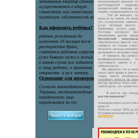
консультация юриста п
долгожданной надежд
юридической помощи в
людям, нуждающимся в не
Так уж выходит, грамм
юриста по земле не може
это, к сожалению, зависит
услуг, которые просто
Например, услуги суда
Поэтому, интернет пр
банковским делам пред
бесплатной консуль
обеспеченных верств на
найдете не только отве
получите ценные рекоменд
деловыми и личными неур
И помните, Вы ничего н
конфиденциальными, 
настоящего имени и у 
обязательств.
Мы уверены, что в наше
знать свои права и уметь
также иметь возможн
телефону юриста по бан
всегда должны знать все,
самом деле, кто грамотен
В ине-те нас находя
ростов вакансия
?
помощник юриста ростов 
юриста
Рейтинг статьи:
96
% из
1
Отзывов пользователей:
1